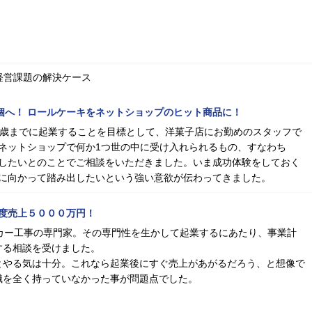
経営課題の解決ケース
00個へ！ ロールケーキをネットショップのヒット商品に！
0歳までに起業することを目標として、洋菓子店にお勤めのスタッフで
ネットショップで何か1つ世の中に受け入れられるもの、すなわち
したいとのことでご相談をいただきました。いま成功体験をしておく
に向かって踏み出したいという強い意欲が伝わってきました。
度売上５０００万円！
カー工事の専門家。その専門性を生かして起業するにあたり、事業計
する相談を受けました。
とやる気は十分。これなら起業後にすぐ売上があがるだろう、と想像で
識を全く持っていなかった事が問題点でした。