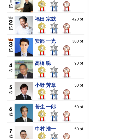
1
3
11
福田 宗就
420 pt
0
0
9
安部 一光
300 pt
0
0
7
高橋 聡
90 pt
0
0
7
小野 芳章
50 pt
0
0
1
菅生 一郎
50 pt
0
0
1
中村 浩一
50 pt
0
0
1