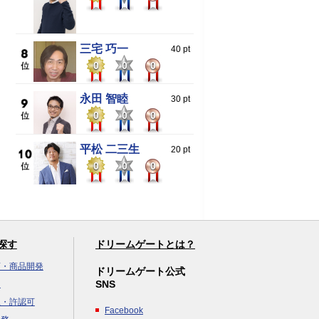
三宅 巧一
40 pt
0
0
0
永田 智睦
30 pt
0
0
0
平松 二三生
20 pt
0
0
0
探す
ドリームゲートとは？
画・商品開発
ドリームゲート公式
SNS
達
立・許認可
Facebook