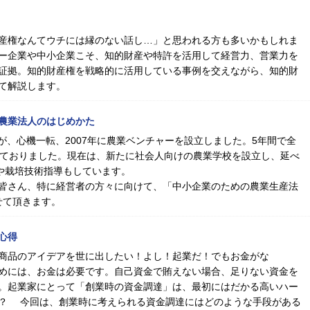
産権なんてウチには縁のない話し…」と思われる方も多いかもしれま
ー企業や中小企業こそ、知的財産や特許を活用して経営力、営業力を
証拠。知的財産権を戦略的に活用している事例を交えながら、知的財
て解説します。
農業法人のはじめかた
が、心機一転、2007年に農業ベンチャーを設立しました。5年間で全
しておりました。現在は、新たに社会人向けの農業学校を設立し、延べ
業や栽培技術指導もしています。
皆さん、特に経営者の方々に向けて、「中小企業のための農業生産法
せて頂きます。
心得
商品のアイデアを世に出したい！よし！起業だ！でもお金がな
めには、お金は必要です。自己資金で賄えない場合、足りない資金を
。起業家にとって「創業時の資金調達」は、最初にはだかる高いハー
？ 今回は、創業時に考えられる資金調達にはどのような手段がある