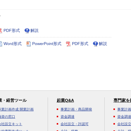
ト
PDF形式
解説
Word形式
PowerPoint形式
PDF形式
解説
業・経営ツール
起業Q&A
専門家を
事業計画作成 開業計画
事業計画・商品開発
事業計
融資の窓口
資金調達
資金調
会社設立キット
会社設立・許認可
会社設