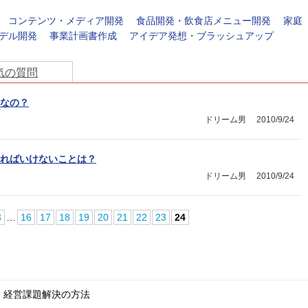
コンテンツ・メディア開発
食品開発・飲食店メニュー開発
家庭
デル開発
事業計画書作成
アイデア発想・ブラッシュアップ
気の質問
なの？
ドリーム男
2010/9/24
ればいけないことは？
ドリーム男
2010/9/24
3
…
16
17
18
19
20
21
22
23
24
、経営課題解決の方法