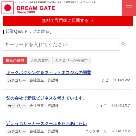
起業に関するみんなの質問投稿サービス
ドリームゲートは経済産業省後援で2003年に発足した起業支援プラットフォームです
起業Q&A
無料で専門家に質問する ＞
[
起業Q&A トップに戻る
]
最新の質問
人気の質問
カテゴリーから探す
キックボクシング＆フィットネスジムの開業
会社設立・許認可
チビ
2014/12/2
カテゴリー
父の会社で新規ビジネスを考えています。
会社設立・許認可
ちょこ
2014/11/17
カテゴリー
近いうちサッカースクールをたちあげたい
会社設立・許認可
ニックネーム
2014/11/12
カテゴリー