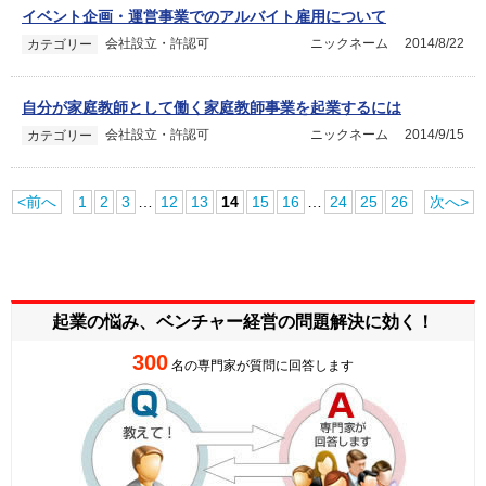
イベント企画・運営事業でのアルバイト雇用について
会社設立・許認可
ニックネーム
2014/8/22
カテゴリー
自分が家庭教師として働く家庭教師事業を起業するには
会社設立・許認可
ニックネーム
2014/9/15
カテゴリー
<前へ
1
2
3
…
12
13
14
15
16
…
24
25
26
次へ>
起業の悩み、ベンチャー経営の
問題解決に効く！
300
名の専門家が質問に回答します