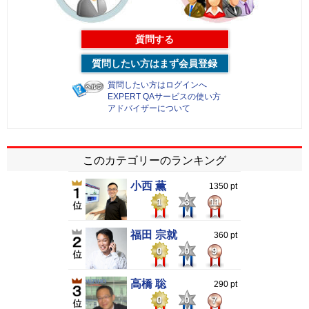
質問する
質問したい方はまず会員登録
質問したい方はログインへ
EXPERT QAサービスの使い方
アドバイザーについて
このカテゴリーのランキング
小西 薫
1350 pt
1
3
11
福田 宗就
360 pt
0
0
9
高橋 聡
290 pt
0
0
7