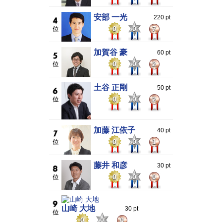
安部 一光
220 pt
0
0
7
加賀谷 豪
60 pt
0
0
2
土谷 正剛
50 pt
0
0
2
加藤 江依子
40 pt
0
0
1
藤井 和彦
30 pt
0
0
0
山崎 大地
30 pt
0
0
0