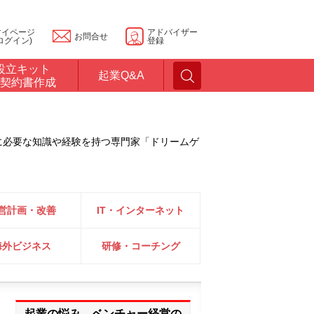
マイページ
アドバイザー
お問合せ
ログイン)
登録
設立キット
起業Q&A
契約書作成
に必要な知識や経験を持つ専門家「ドリームゲ
営計画・改善
IT・インターネット
海外ビジネス
研修・コーチング
起業の悩み、ベンチャー経営の