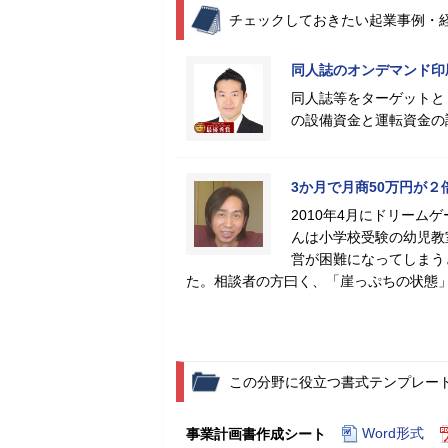
チェックしておきたい起業事例・
同人誌のオンデマンド印
同人誌等をターゲットと
の設備資金と運転資金の
3か月で月商50万円が２
2010年4月にドリー
んは小学校受験の幼児教
営が困難になってしまう
た。相談者の方曰く、「崖っぷちの状態
この分野に役立つ書式テンプレー
Word形式
事業計画書作成シート