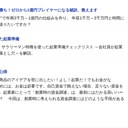
勝ち！ゼロから1億円プレイヤーになる秘訣、教えます
"で年商3千万～1億円の仕組みを作り、 年収1千万～3千万円と時間に
送りたいですか？
た起業準備
る！サラリーマン特権を使った起業準備チェックリスト ～会社員が起業
落とし穴～を解説。
心得
商品のアイデアを世に出したい！よし！起業だ！でもお金がな
めには、お金は必要です。自己資金で賄えない場合、足りない資金を
。起業家にとって「創業時の資金調達」は、最初にはだかる高いハー
？ 今回は、創業時に考えられる資金調達にはどのような手段がある