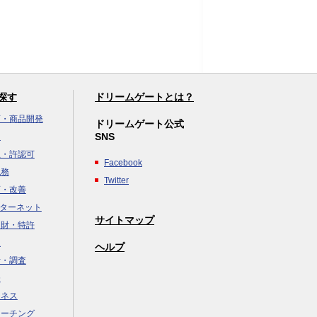
探す
ドリームゲートとは？
画・商品開発
ドリームゲート公式
SNS
達
立・許認可
Facebook
税務
Twitter
画・改善
ンターネット
サイトマップ
知財・特許
援
ヘルプ
析・調査
務
ジネス
コーチング