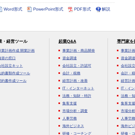
Word形式
PowerPoint形式
PDF形式
解説
業・経営ツール
起業Q&A
専門家を
事業計画作成 開業計画
事業計画・商品開発
事業計
融資の窓口
資金調達
資金調
会社設立キット
会社設立・許認可
会社設
法的書類作成ツール
会計・税務
会計・
契約書作成ツール
経営計画・改善
経営計
IT・インターネット
IT・イ
法務・知財・特許
法務・
集客支援
集客支
市場分析・調査
市場分
人事労務
人事労
海外ビジネス
海外ビ
研修・コーチング
研修・