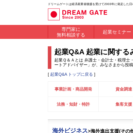
ドリームゲートは経済産業省後援を受けて2003年に発足した
専門家に
起業セミナー
無料相談する
起業Q&A 起業に関す
起業Ｑ＆Ａとは 弁護士・会計士・税理士
ートアドバイザー」が、みなさまから投
[
起業Q&A トップに戻る
]
事業計画・商品開発
資金調達
法務・知財・特許
集客支援
海外ビジネス
>海外進出支援(その他