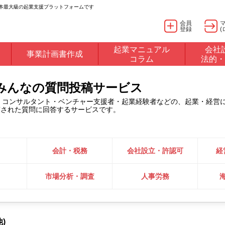
日本最大級の起業支援プラットフォームです
会員
登録
(
起業マニュアル
会社
事業計画書作成
コラム
法的・
るみんなの質問投稿サービス
・コンサルタント・ベンチャー支援者・起業経験者などの、起業・経営
稿された質問に回答するサービスです。
会計・税務
会社設立・許認可
経
市場分析・調査
人事労務
)