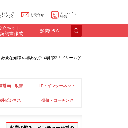
マイページ
アドバイザー
お問合せ
ログイン)
登録
設立キット
起業Q&A
契約書作成
に必要な知識や経験を持つ専門家「ドリームゲ
営計画・改善
IT・インターネット
海外ビジネス
研修・コーチング
起業の悩み、ベンチャー経営の