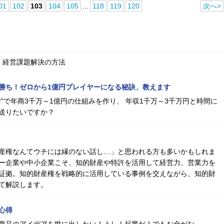
01
102
103
104
105
…
118
119
120
次へ>
、経営課題解決の方法
勝ち！ゼロから1億円プレイヤーになる秘訣、教えます
"で年商3千万～1億円の仕組みを作り、 年収1千万～3千万円と時間に
送りたいですか？
産権なんてウチには縁のない話し…」と思われる方も多いかもしれま
ー企業や中小企業こそ、知的財産や特許を活用して経営力、営業力を
証拠。知的財産権を戦略的に活用している事例を交えながら、知的財
て解説します。
心得