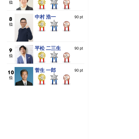
0
0
1
中村 浩一
90 pt
0
0
1
平松 二三生
90 pt
0
0
0
菅生 一郎
90 pt
0
0
1