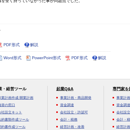
識を全く持っていなかった事が問題点でした。
ト
PDF形式
解説
Word形式
PowerPoint形式
PDF形式
解説
業・経営ツール
起業Q&A
専門家を
事業計画作成 開業計画
事業計画・商品開発
事業計
融資の窓口
資金調達
資金調
会社設立キット
会社設立・許認可
会社設
法的書類作成ツール
会計・税務
会計・
契約書作成ツール
経営計画・改善
経営計