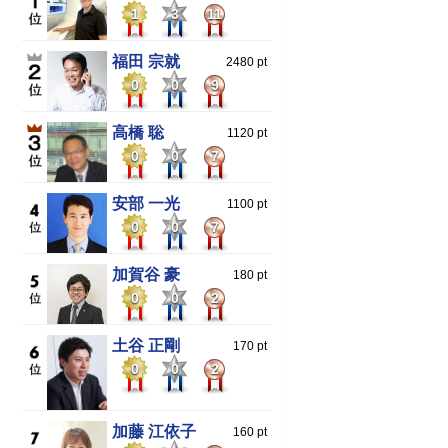
1
3
11
福田 宗就
2480 pt
0
0
9
高橋 聡
1120 pt
0
0
7
安部 一光
1100 pt
0
0
7
加賀谷 豪
180 pt
0
0
2
土谷 正剛
170 pt
0
0
2
加藤 江依子
160 pt