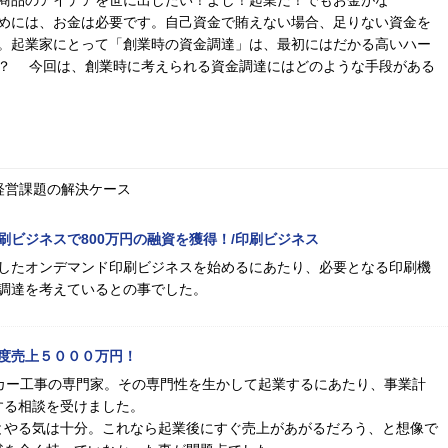
商品のアイデアを世に出したい！よし！起業だ！でもお金がな
めには、お金は必要です。自己資金で賄えない場合、足りない資金を
。起業家にとって「創業時の資金調達」は、最初にはだかる高いハー
？ 今回は、創業時に考えられる資金調達にはどのような手段がある
経営課題の解決ケース
刷ビジネスで800万円の融資を獲得！/印刷ビジネス
したオンデマンド印刷ビジネスを始めるにあたり、必要となる印刷機
調達を考えているとの事でした。
度売上５０００万円！
カー工事の専門家。その専門性を生かして起業するにあたり、事業計
する相談を受けました。
とやる気は十分。これなら起業後にすぐ売上があがるだろう、と想像で