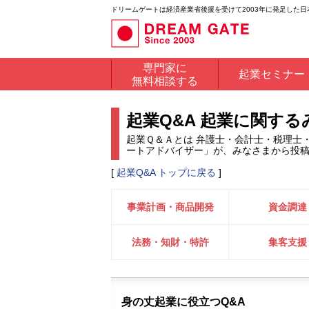
ドリームゲートは経済産業省後援を受けて2003年に発足した
専門家に
起業セミナー
無料相談する
起業Q&A 起業に関す
起業Ｑ＆Ａとは 弁護士・会計士・税理士
ートアドバイザー」が、みなさまから投
[
起業Q&A トップに戻る
]
事業計画・商品開発
資金調達
法務・知財・特許
集客支援
身の丈起業に役立つQ&A