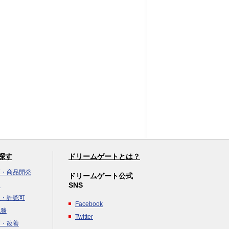
探す
ドリームゲートとは？
画・商品開発
ドリームゲート公式
SNS
達
立・許認可
Facebook
税務
Twitter
画・改善