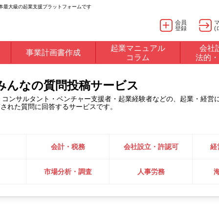
日本最大級の起業支援プラットフォームです
会員
登録
(
起業マニュアル
会社
事業計画書作成
コラム
法的・
るみんなの質問投稿サービス
・コンサルタント・ベンチャー支援者・起業経験者などの、起業・経営
稿された質問に回答するサービスです。
会計・税務
会社設立・許認可
経
市場分析・調査
人事労務