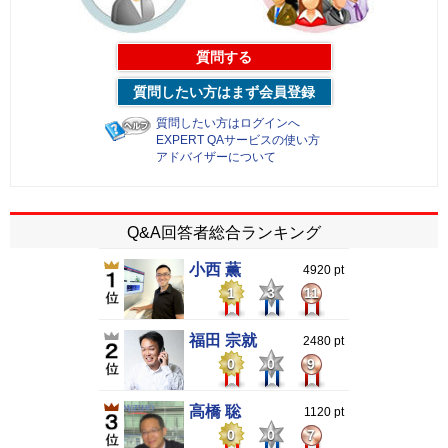
質問する
質問したい方はまず会員登録
質問したい方はログインへ
EXPERT QAサービスの使い方
アドバイザーについて
Q&A回答者総合ランキング
小西 薫
4920 pt
1
3
11
福田 宗就
2480 pt
0
0
9
高橋 聡
1120 pt
0
0
7