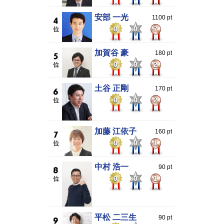
安部 一光
1100 pt
0
0
7
加賀谷 豪
180 pt
0
0
2
土谷 正剛
170 pt
0
0
2
加藤 江依子
160 pt
0
0
1
中村 浩一
90 pt
0
0
1
平松 二三生
90 pt