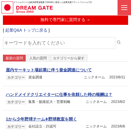
起業に関するみんなの質問投稿サービス
ドリームゲートは経済産業省後援で2003年に発足した起業支援プラットフォームです
起業Q&A
無料で専門家に質問する ＞
[
起業Q&A トップに戻る
]
最新の質問
人気の質問
カテゴリーから探す
屋内サーキット場起業に伴う資金調達について
資金調達
ニックネーム
2023/8/11
カテゴリー
ハンドメイドクリエイターに仕事を依頼した時の報酬は？
集客・販路拡大・営業戦略
ニックネーム
2023/8/2
カテゴリー
1から少年野球チーム➕野球教室を開く
会社設立・許認可
ニックネーム
2023/6/6
カテゴリー