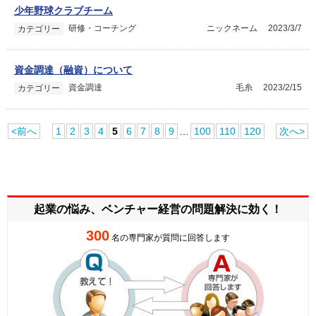
少年野球クラブチーム
研修・コーチング
ニックネーム
2023/3/7
カテゴリー
資金調達（融資）について
資金調達
毛糸
2023/2/15
カテゴリー
<前へ
1
2
3
4
5
6
7
8
9
…
100
110
120
次へ>
起業の悩み、ベンチャー経営の
問題解決に効く！
300
名の専門家が質問に回答します