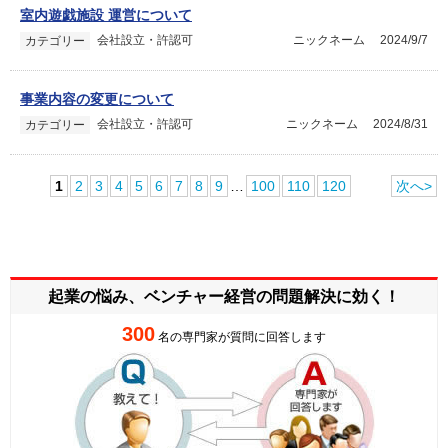
室内遊戯施設 運営について
会社設立・許認可
ニックネーム
2024/9/7
カテゴリー
事業内容の変更について
会社設立・許認可
ニックネーム
2024/8/31
カテゴリー
1
2
3
4
5
6
7
8
9
…
100
110
120
次へ>
起業の悩み、ベンチャー経営の
問題解決に効く！
300
名の専門家が質問に回答します