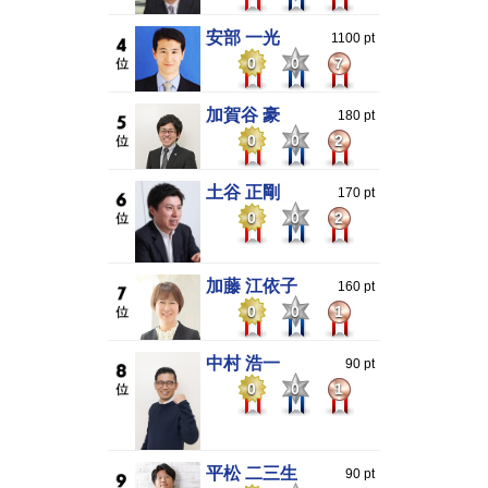
安部 一光
1100 pt
0
0
7
加賀谷 豪
180 pt
0
0
2
土谷 正剛
170 pt
0
0
2
加藤 江依子
160 pt
0
0
1
中村 浩一
90 pt
0
0
1
平松 二三生
90 pt