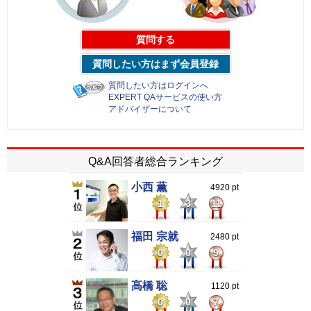
質問する
質問したい方はまず会員登録
質問したい方はログインへ
EXPERT QAサービスの使い方
アドバイザーについて
Q&A回答者総合ランキング
小西 薫
4920 pt
1
3
11
福田 宗就
2480 pt
0
0
9
高橋 聡
1120 pt
0
0
7