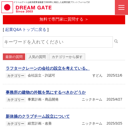
起業に関するみんなの質問投稿サービス
ドリームゲートは経済産業省後援で2003年に発足した起業支援プラットフォームです
起業Q&A
無料で専門家に質問する ＞
[
起業Q&A トップに戻る
]
最新の質問
人気の質問
カテゴリーから探す
ラフタークレーンの会社の設立を考えている。
会社設立・許認可
すどん
2025/11/6
カテゴリー
事務所の建物の外観を気にするべきかどうか
事業計画・商品開発
ニックネーム
2025/4/27
カテゴリー
新体操のクラブチーム設立について
経営計画・改善
ニックネーム
2025/3/25
カテゴリー