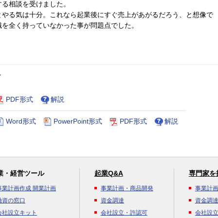
する相談を受けました。
とやる気は十分。これなら起業後にすぐ売上があがるだろう、と想像で
識を全く持っていなかった事が問題点でした。
ト
PDF形式
解説
Word形式
PowerPoint形式
PDF形式
解説
業・経営ツール
起業Q&A
専門家を
事業計画作成 開業計画
事業計画・商品開発
事業計
融資の窓口
資金調達
資金調
会社設立キット
会社設立・許認可
会社設