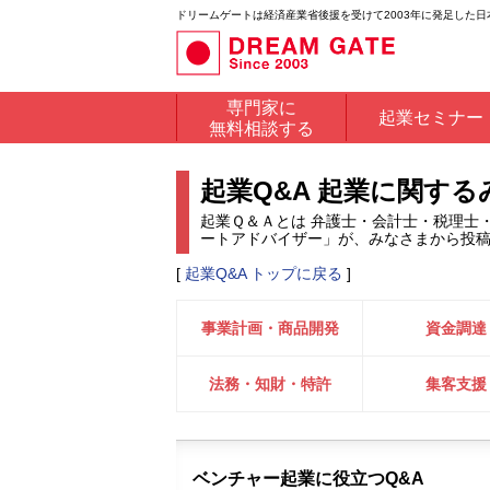
ドリームゲートは経済産業省後援を受けて2003年に発足した
専門家に
起業セミナー
無料相談する
起業Q&A 起業に関す
起業Ｑ＆Ａとは 弁護士・会計士・税理士
ートアドバイザー」が、みなさまから投
[
起業Q&A トップに戻る
]
事業計画・商品開発
資金調達
法務・知財・特許
集客支援
ベンチャー起業に役立つQ&A