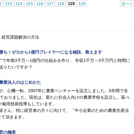
2
113
114
115
116
117
118
119
120
次へ>
、経営課題解決の方法
勝ち！ゼロから1億円プレイヤーになる秘訣、教えます
"で年商3千万～1億円の仕組みを作り、 年収1千万～3千万円と時間に
送りたいですか？
農業法人のはじめかた
が、心機一転、2007年に農業ベンチャーを設立しました。5年間で全
しておりました。現在は、新たに社会人向けの農業学校を設立し、延べ
業や栽培技術指導もしています。
皆さん、特に経営者の方々に向けて、「中小企業のための農業生産法
せて頂きます。
営の極意