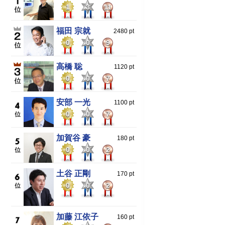
1
3
11
福田 宗就
2480 pt
0
0
9
高橋 聡
1120 pt
0
0
7
安部 一光
1100 pt
0
0
7
加賀谷 豪
180 pt
0
0
2
土谷 正剛
170 pt
0
0
2
加藤 江依子
160 pt