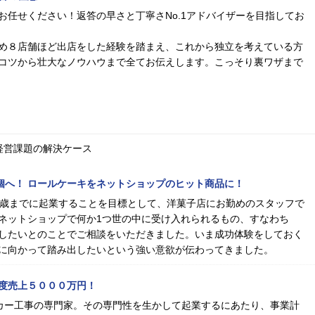
お任せください！返答の早さと丁寧さNo.1アドバイザーを目指してお
め８店舗ほど出店をした経験を踏まえ、これから独立を考えている方
コツから壮大なノウハウまで全てお伝えします。こっそり裏ワザまで
経営課題の解決ケース
00個へ！ ロールケーキをネットショップのヒット商品に！
0歳までに起業することを目標として、洋菓子店にお勤めのスタッフで
ネットショップで何か1つ世の中に受け入れられるもの、すなわち
したいとのことでご相談をいただきました。いま成功体験をしておく
に向かって踏み出したいという強い意欲が伝わってきました。
度売上５０００万円！
カー工事の専門家。その専門性を生かして起業するにあたり、事業計