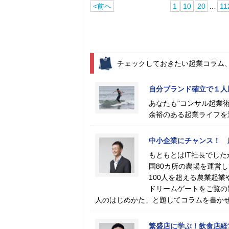
<前へ
1
10
20
…
11
チェックしておきたい起業コラム
自分ブランド確立で１人
あなたも"コンサル起業術
余裕のある起業ライフを
中小企業にチャンス！ 
もともとはIT社長でした
国80カ所の農場を運営
100人を超える農業起
ドリームゲートをご覧の
人のはじめかた」と題してコラムを書か
繁盛店に学ぶ！飲食店経