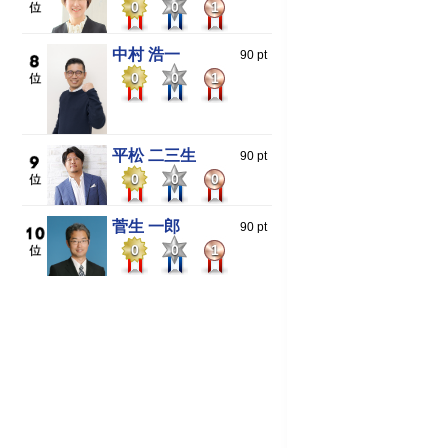
0
0
1
中村 浩一
90 pt
0
0
1
平松 二三生
90 pt
0
0
0
菅生 一郎
90 pt
0
0
1