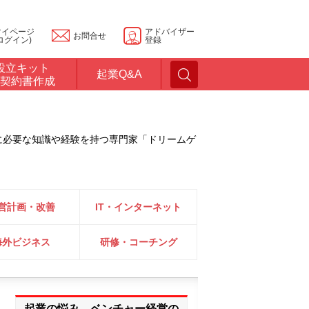
マイページ
アドバイザー
お問合せ
ログイン)
登録
設立キット
起業Q&A
契約書作成
に必要な知識や経験を持つ専門家「ドリームゲ
営計画・改善
IT・インターネット
海外ビジネス
研修・コーチング
起業の悩み、ベンチャー経営の