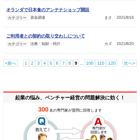
オランダで日本食のアンテナショップ開設
資金調達
まさ
2021/8/16
カテゴリー
ご利用者との契約の取り交わしについて
法務・知財・特許
カズ
2021/8/20
カテゴリー
<前へ
1
2
3
4
5
6
7
8
9
…
100
110
120
次へ>
起業の悩み、ベンチャー経営の
問題解決に効く！
300
名の専門家が質問に回答します