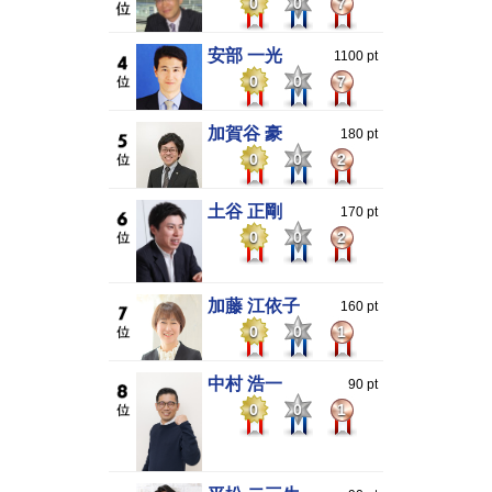
0
0
7
安部 一光
1100 pt
0
0
7
加賀谷 豪
180 pt
0
0
2
土谷 正剛
170 pt
0
0
2
加藤 江依子
160 pt
0
0
1
中村 浩一
90 pt
0
0
1