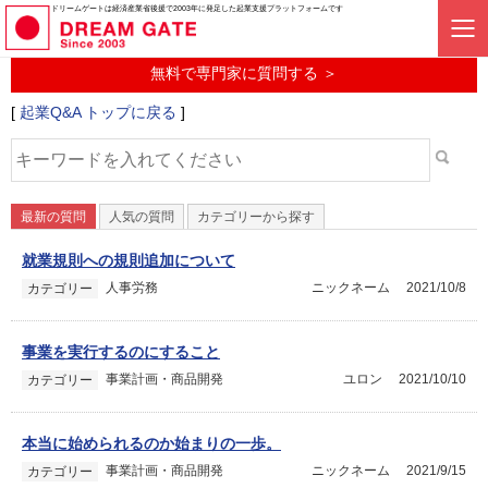
起業に関するみんなの質問投稿サービス
ドリームゲートは経済産業省後援で2003年に発足した起業支援プラットフォームです
起業Q&A
無料で専門家に質問する ＞
[
起業Q&A トップに戻る
]
最新の質問
人気の質問
カテゴリーから探す
就業規則への規則追加について
人事労務
ニックネーム
2021/10/8
カテゴリー
事業を実行するのにすること
事業計画・商品開発
ユロン
2021/10/10
カテゴリー
本当に始められるのか始まりの一歩。
事業計画・商品開発
ニックネーム
2021/9/15
カテゴリー