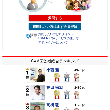
質問する
質問したい方はまず会員登録
質問したい方はログインへ
EXPERT QAサービスの使い方
アドバイザーについて
Q&A回答者総合ランキング
小西 薫
4920 pt
1
3
11
福田 宗就
2480 pt
0
0
9
高橋 聡
1120 pt