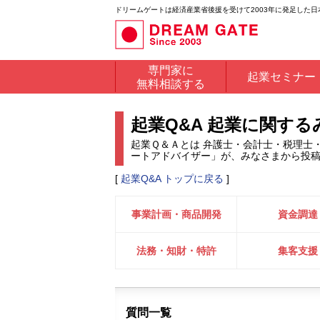
ドリームゲートは経済産業省後援を受けて2003年に発足した
専門家に
起業セミナー
無料相談する
起業Q&A 起業に関す
起業Ｑ＆Ａとは 弁護士・会計士・税理士
ートアドバイザー」が、みなさまから投
[
起業Q&A トップに戻る
]
事業計画・商品開発
資金調達
法務・知財・特許
集客支援
質問一覧