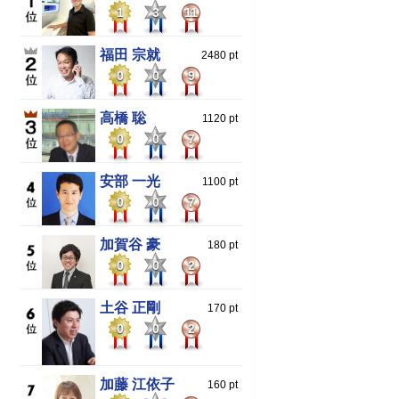
1
3
11
福田 宗就
2480 pt
0
0
9
高橋 聡
1120 pt
0
0
7
安部 一光
1100 pt
0
0
7
加賀谷 豪
180 pt
0
0
2
土谷 正剛
170 pt
0
0
2
加藤 江依子
160 pt