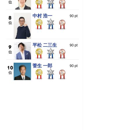
0
0
1
中村 浩一
90 pt
0
0
1
平松 二三生
90 pt
0
0
0
菅生 一郎
90 pt
0
0
1