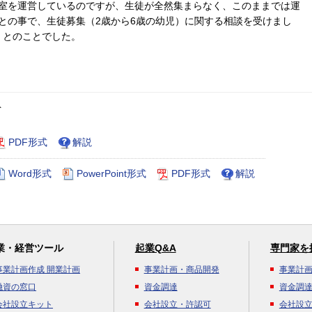
室を運営しているのですが、生徒が全然集まらなく、このままでは運
との事で、生徒募集（2歳から6歳の幼児）に関する相談を受けまし
」とのことでした。
ト
PDF形式
解説
Word形式
PowerPoint形式
PDF形式
解説
業・経営ツール
起業Q&A
専門家を
事業計画作成 開業計画
事業計画・商品開発
事業計
融資の窓口
資金調達
資金調
会社設立キット
会社設立・許認可
会社設