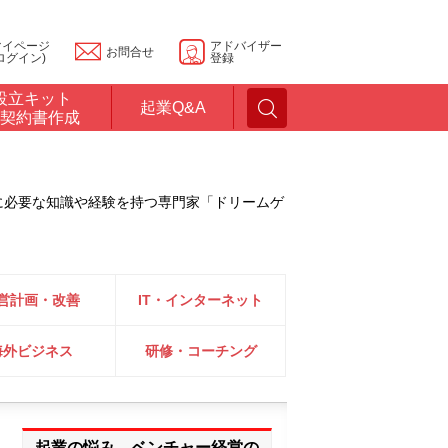
マイページ
アドバイザー
お問合せ
ログイン)
登録
設立キット
起業Q&A
契約書作成
に必要な知識や経験を持つ専門家「ドリームゲ
営計画・改善
IT・インターネット
海外ビジネス
研修・コーチング
起業の悩み、ベンチャー経営の