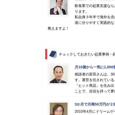
飲食業での起業支援なら
ります。
私自身３年半で海外を含
達に分りやすく実践的な
教えますよ！
チェックしておきたい起業事例・
月10個から一気に1,0
相談者の富田さんは、3
す。運営を任されている
「ヒット商品」を生み出
ことで、自信を持って夢
3か月で月商50万円が２
2010年4月にドリー