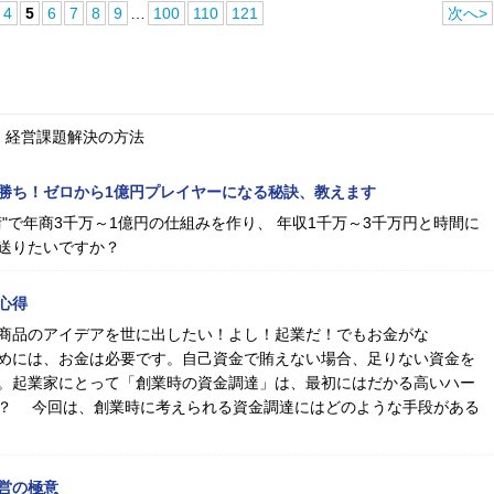
4
5
6
7
8
9
…
100
110
121
次へ>
、経営課題解決の方法
勝ち！ゼロから1億円プレイヤーになる秘訣、教えます
"で年商3千万～1億円の仕組みを作り、 年収1千万～3千万円と時間に
送りたいですか？
心得
商品のアイデアを世に出したい！よし！起業だ！でもお金がな
めには、お金は必要です。自己資金で賄えない場合、足りない資金を
。起業家にとって「創業時の資金調達」は、最初にはだかる高いハー
？ 今回は、創業時に考えられる資金調達にはどのような手段がある
営の極意