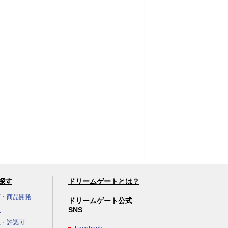
探す
ドリームゲートとは？
画・商品開発
ドリームゲート公式
SNS
達
立・許認可