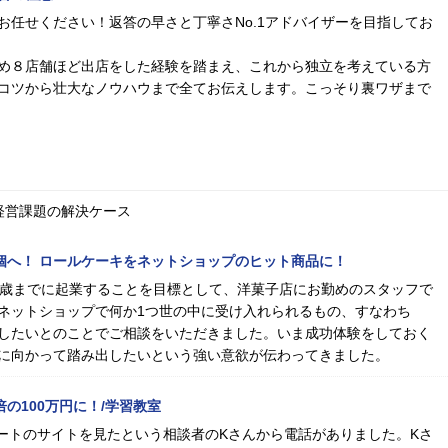
お任せください！返答の早さと丁寧さNo.1アドバイザーを目指してお
め８店舗ほど出店をした経験を踏まえ、これから独立を考えている方
コツから壮大なノウハウまで全てお伝えします。こっそり裏ワザまで
経営課題の解決ケース
00個へ！ ロールケーキをネットショップのヒット商品に！
0歳までに起業することを目標として、洋菓子店にお勤めのスタッフで
ネットショップで何か1つ世の中に受け入れられるもの、すなわち
したいとのことでご相談をいただきました。いま成功体験をしておく
に向かって踏み出したいという強い意欲が伝わってきました。
倍の100万円に！/学習教室
ムゲートのサイトを見たという相談者のKさんから電話がありました。Kさ