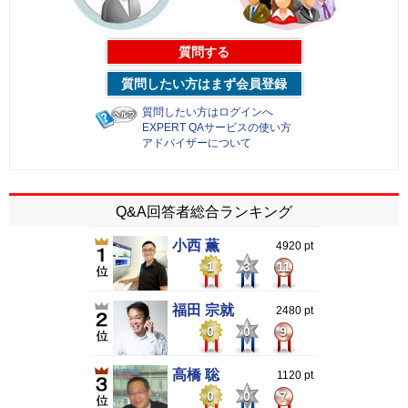
質問する
質問したい方はまず会員登録
質問したい方はログインへ
EXPERT QAサービスの使い方
アドバイザーについて
Q&A回答者総合ランキング
小西 薫
4920 pt
1
3
11
福田 宗就
2480 pt
0
0
9
高橋 聡
1120 pt
0
0
7