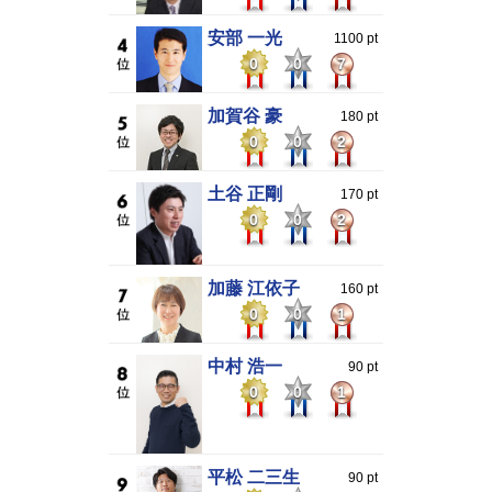
安部 一光
1100 pt
0
0
7
加賀谷 豪
180 pt
0
0
2
土谷 正剛
170 pt
0
0
2
加藤 江依子
160 pt
0
0
1
中村 浩一
90 pt
0
0
1
平松 二三生
90 pt