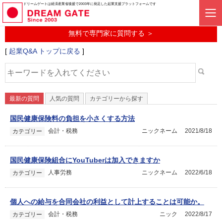
起業に関するみんなの質問投稿サービス
ドリームゲートは経済産業省後援で2003年に発足した起業支援プラットフォームです
起業Q&A
無料で専門家に質問する ＞
[
起業Q&A トップに戻る
]
最新の質問
人気の質問
カテゴリーから探す
国民健康保険料の負担を小さくする方法
会計・税務
ニックネーム
2021/8/18
カテゴリー
国民健康保険組合にYouTuberは加入できますか
人事労務
ニックネーム
2022/6/18
カテゴリー
個人への給与を合同会社の利益として計上することは可能か。
会計・税務
ニック
2022/8/17
カテゴリー