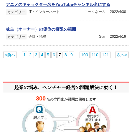
アニメのキャラクター名をYouTubeチャンネル名にする
IT・インターネット
ニックネーム
2022/4/30
カテゴリー
株主（オーナー）の優位の権限の範囲
会計・税務
Star
2022/4/19
カテゴリー
<前へ
1
2
3
4
5
6
7
8
9
…
100
110
121
次へ>
起業の悩み、ベンチャー経営の
問題解決に効く！
300
名の専門家が質問に回答します