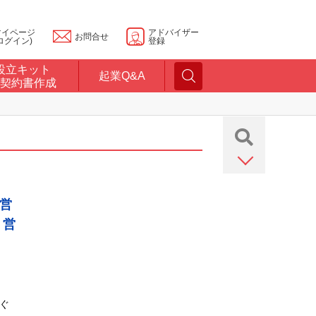
マイページ
アドバイザー
お問合せ
ログイン)
登録
設立キット
起業Q&A
契約書作成
営
、営
ぐ