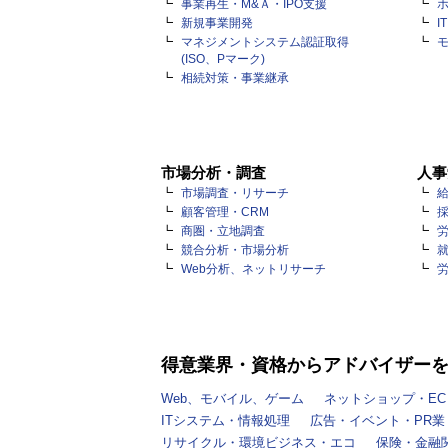
事業再生・M&Ａ・IPO支援
新規事業開発
I
マネジメントシステム認証取得
(ISO、Pマーク)
相続対策・事業継承
市場分析・調査
人事
市場調査・リサーチ
顧客管理・CRM
商圏・立地調査
競合分析・市場分析
Web分析、ネットリサーチ
得意業界・資格からアドバイザー
Web、モバイル、ゲーム
ネットショップ・EC
ITシステム・情報処理
広告・イベント・PR業
リサイクル・環境ビジネス・エコ
保険・金融