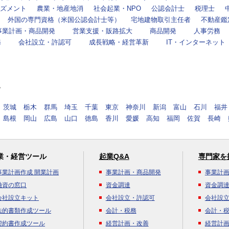
ズメント
農業・地産地消
社会起業・NPO
公認会計士
税理士
外国の専門資格（米国公認会計士等）
宅地建物取引主任者
不動産鑑
事業計画・商品開発
営業支援・販路拡大
商品開発
人事労務
務
会社設立・許認可
成長戦略・経営革新
IT・インターネット
す
茨城
栃木
群馬
埼玉
千葉
東京
神奈川
新潟
富山
石川
福井
島根
岡山
広島
山口
徳島
香川
愛媛
高知
福岡
佐賀
長崎
業・経営ツール
起業Q&A
専門家を
事業計画作成 開業計画
事業計画・商品開発
事業計
融資の窓口
資金調達
資金調
会社設立キット
会社設立・許認可
会社設
法的書類作成ツール
会計・税務
会計・
契約書作成ツール
経営計画・改善
経営計