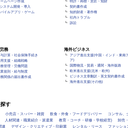
ホームページ作成
特許・商標・意匠・知財
Tシステム開発・導入
契約書作成
モバイルアプリ・ゲーム
知的財産・著作権
社内トラブル
訴訟
労務
海外ビジネス
給与計算・社会保険手続き
アジア進出支援(中国・インド・東南
ア)
採用支援・組織戦略
国際物流・貿易・通関・海外販路
労務管理・労働問題
欧米進出支援(北米・欧州)
就業規則・給与制度
ビジネス文章翻訳・英文契約書作成
労務関係の届出書作成
海外進出支援(その他)
を探す
小売店・スｰパー・雑貨
飲食・外食・フードデリバリー
コンサル、
人材関連・職業紹介・派遣業
教育・コーチ・研修・学校経営)
卸売
関連
デザイン・クリエティブ・印刷業
レンタル・リース
ファッショ