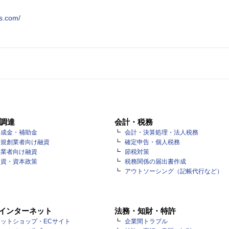
es.com/
調達
会計・税務
助成金・補助金
会計・決算処理・法人税務
新規創業者向け融資
確定申告・個人税務
事業者向け融資
節税対策
出資・資本政策
税務関係の届出書作成
アウトソーシング（記帳代行など）
・インターネット
法務・知財・特許
ットショップ・ECサイト
企業間トラブル