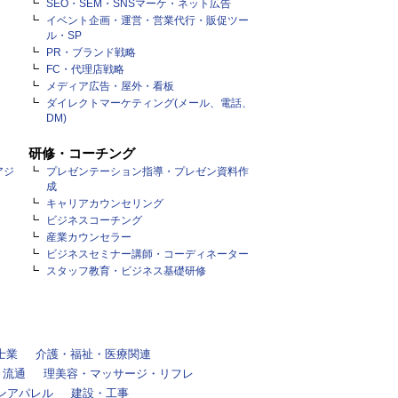
SEO・SEM・SNSマーケ・ネット広告
イベント企画・運営・営業代行・販促ツー
ル・SP
PR・ブランド戦略
FC・代理店戦略
メディア広告・屋外・看板
ダイレクトマーケティング(メール、電話、
DM)
研修・コーチング
アジ
プレゼンテーション指導・プレゼン資料作
成
キャリアカウンセリング
ビジネスコーチング
産業カウンセラー
ビジネスセミナー講師・コーディネーター
スタッフ教育・ビジネス基礎研修
士業
介護・福祉・医療関連
・流通
理美容・マッサージ・リフレ
ンアパレル
建設・工事