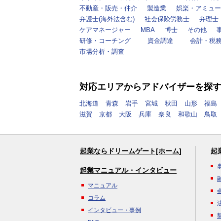
不動産・販売・仲介
製造業
娯楽・アミュー
弁護士(海外法含む)
社会保険労務士
弁理士
ケアマネージャー
MBA
博士
その他
研修・コーチング
資金調達
会計・税
市場分析・調査
対応エリアからアドバイザーを探
北海道
青森
岩手
宮城
秋田
山形
福島
滋賀
京都
大阪
兵庫
奈良
和歌山
鳥取
起業ならドリームゲート[ホーム]
起
起業マニュアル・インタビュー
マニュアル
コラム
インタビュー・事例