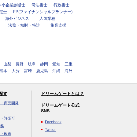
中小企業診断士
司法書士
行政書士
定士
FP(ファイナンシャルプランナー)
海外ビジネス
人気業種
法務・知財・特許
集客支援
山梨
長野
岐阜
静岡
愛知
三重
熊本
大分
宮崎
鹿児島
沖縄
海外
探す
ドリームゲートとは？
画・商品開発
ドリームゲート公式
SNS
達
立・許認可
Facebook
税務
Twitter
画・改善