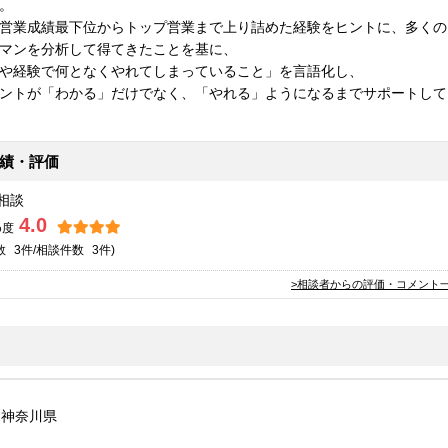
。
営業成績最下位からトップ営業まで上り詰めた経験をヒントに、多くの
マンを分析して得てきたことを基に、
や経験で何となくやれてしまっていること」を言語化し、
ントが「わかる」だけでなく、「やれる」ようになるまでサポートして
績・評価
相談
4.0
め度
数
3件/相談
件数
3件)
>相談者からの評価・コメント
 神奈川県