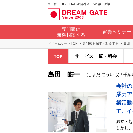
島田皓一-Office Owlへの無料メール相談・面談
専門家に
起業セミナー
無料相談する
ドリームゲートTOP
専門家を探す・相談する
島田
サービス一覧・料金
TOP
島田 皓一
(しまだ こういち) / 千葉県 /
会社の
業力ア
業活動
て、イ
独立・起
しかし、