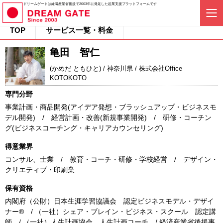
ドリームゲートは経済産業省後援で2003年に発足した起業支援プラットフォームです
TOP
サービス一覧・料金
亀田 智仁
(かめだ ともひと) / 神奈川県 / 株式会社Office
KOTOKOTO
専門分野
事業計画・商品開発(アイデア発想・ブラッシュアップ・ビジネスモ
デル開発) / 経営計画・改善(新規事業開発) / 研修・コーチン
グ(ビジネスコーチング・キャリアカウンセリング)
得意業界
コンサル、士業 / 教育・コーチ・研修・学校経営 / デザイン・
クリエティブ・印刷業
保有資格
内閣府（公財）日本生涯学習協議会 認定ビジネスモデル・デザイ
ナー® / （一社）シェア・ブレイン・ビジネス・スクール 認定講
師 / （一社）人生計画協会 人生計画コーチ / 経済産業省後援事