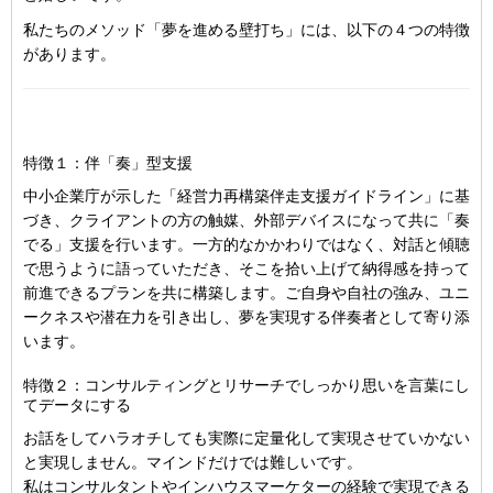
私たちのメソッド「夢を進める壁打ち」には、以下の４つの特徴
があります。
特徴１：伴「奏」型支援
中小企業庁が示した「経営力再構築伴走支援ガイドライン」に基
づき、クライアントの方の触媒、外部デバイスになって共に「奏
でる」支援を行います。一方的なかかわりではなく、対話と傾聴
で思うように語っていただき、そこを拾い上げて納得感を持って
前進できるプランを共に構築します。ご自身や自社の強み、ユニ
ークネスや潜在力を引き出し、夢を実現する伴奏者として寄り添
います。
特徴２：コンサルティングとリサーチでしっかり思いを言葉にし
てデータにする
お話をしてハラオチしても実際に定量化して実現させていかない
と実現しません。マインドだけでは難しいです。
私はコンサルタントやインハウスマーケターの経験で実現できる