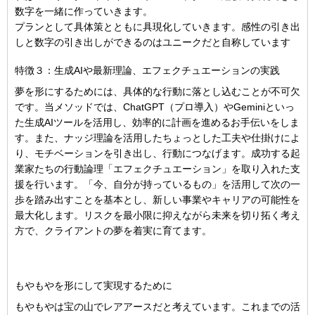
数字を一緒に作っていきます。
プランとして具体策とともに具現化していきます。感性の引き出
しと数字の引き出しができるのはユニークだと自称しています
特徴３：生成AIや最新理論、エフェクチュエーションの実践
夢を形にするためには、具体的な行動に落とし込むことが不可欠
です。当メソッドでは、ChatGPT（プロ導入）やGeminiといっ
た生成AIツールを活用し、効率的に計画を進めるお手伝いをしま
す。また、ナッジ理論を活用したちょっとした工夫や仕掛けによ
り、モチベーションを引き出し、行動につなげます。
成功する起
業家たちの行動論理「エフェクチュエーション」を取り入れた支
援を行います。「今、自分が持っているもの」を活用して次の一
歩を踏み出すことを基本とし、新しい事業やキャリアの可能性を
最大化します。リスクを最小限に抑えながら未来を切り拓く考え
方で、クライアントの夢を着実に育てます。
もやもやを形にして実現するために
もやもやは宝の山でレアアースだと考えています。これまでの活