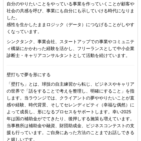
自分のやりたいことをやっている事業を作っていくことが顧客や
社会の共感を呼び、事業にも自分にも示していける時代になりま
した。
感性を生かしたままロジック（データ）につなげることがしやす
くなっています。
シンクタンク、事業会社、スタートアップでの事業やコミュニテ
ィ構築にかかわった経験を活かし、フリーランスとして中小企業
診断士・キャリアコンサルタントとして活動を続けています。
壁打ちで夢を形にする
「壁打ち」とは、球技の自主練習から転じ、ビジネスやキャリア
の世界で「話をすることで考えを整理し、明確にすること」を指
します。当ラウンジでは、クライアントの夢ややりたいことが直
感や経験、時代背景、そしてセレンディピティ（幸福な偶然）に
よって成長し、形になるプロセスをサポートします。幸い2025
年は国の補助金がでてきたり、後押しする施策も増えています。
当事務所は補助金や融資、財団助成金、ビジネスコンテストの支
援も行っています。ご自身にあった方法のことまでお話しできる
と嬉しいです。