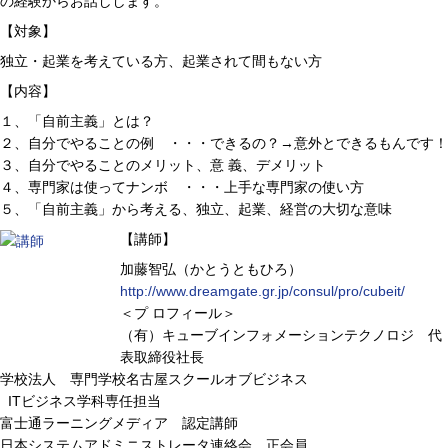
の経験からお話しします。
【対象】
独立・起業を考えている方、起業されて間もない方
【内容】
１、「自前主義」とは？
２、自分でやることの例 ・・・できるの？→意外とできるもんです！
３、自分でやることのメリット、意 義、デメリット
４、専門家は使ってナンボ ・・・上手な専門家の使い方
５、「自前主義」から考える、独立、起業、経営の大切な意味
【講師】
加藤智弘（かとうともひろ）
http://www.dreamgate.gr.jp/consul/pro/cubeit/
＜プ ロフィール＞
（有）キューブインフォメーションテクノロジ 代
表取締役社長
学校法人 専門学校名古屋スクールオブビジネス
ITビジネス学科専任担当
富士通ラーニングメディア 認定講師
日本システムアドミニストレータ連絡会 正会員