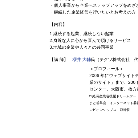
・個人事業から企業へステップアップをめざ
・継続した企業経営を行いたいとお考えの方
【内容】
1.継続する起業、継続しない起業
2.身近な人に心から喜んで頂けるサービス
3.地域の企業や人々との共同事業
【講 師】
櫻井 大輔
氏（テクツ株式会社 
＜プロフィール＞
2006 年にウェブサイ
業のサイト」まで、20
センター、大阪市、枚方
□ 経済産業省後援ドリームゲー
まと若草会 インターネット委員
ンピオンシップス 取締役