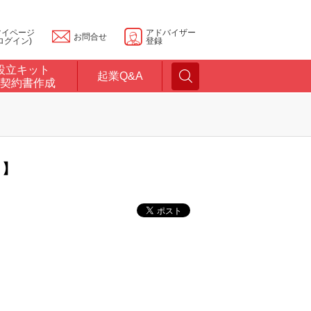
マイページ
アドバイザー
お問合せ
ログイン)
登録
設立キット
起業Q&A
契約書作成
？】