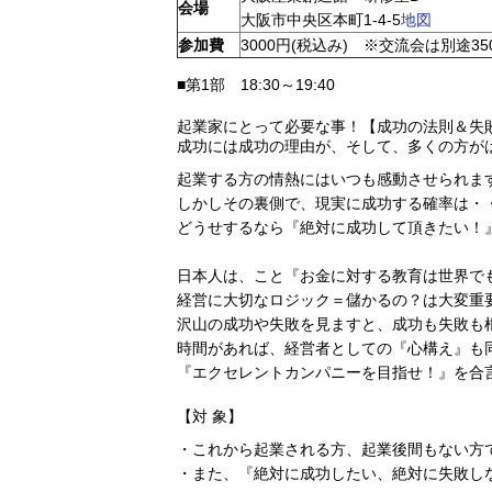
会場
大阪市中央区本町1-4-5
地図
参加費
3000円(税込み) ※交流会は別途35
■第1部 18:30～19:40
起業家にとって必要な事！【成功の法則＆失
成功には成功の理由が、そして、多くの方が
起業する方の情熱にはいつも感動させられま
しかしその裏側で、現実に成功する確率は・
どうせするなら『絶対に成功して頂きたい！
日本人は、こと『お金に対する教育は世界で
経営に大切なロジック＝儲かるの？は大変重
沢山の成功や失敗を見ますと、成功も失敗も
時間があれば、経営者としての『心構え』も
『エクセレントカンパニーを目指せ！』を合
【対 象】
・これから起業される方、起業後間もない方
・また、『絶対に成功したい、絶対に失敗し