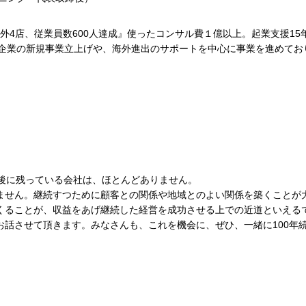
海外4店、従業員数600人達成』使ったコンサル費１億以上。起業支援1
企業の新規事業立上げや、海外進出のサポートを中心に事業を進めてお
年後に残っている会社は、ほとんどありません。
ません。継続すつために顧客との関係や地域とのよい関係を築くことが
くることが、収益をあげ継続した経営を成功させる上での近道といえる
お話させて頂きます。みなさんも、これを機会に、ぜひ、一緒に100年