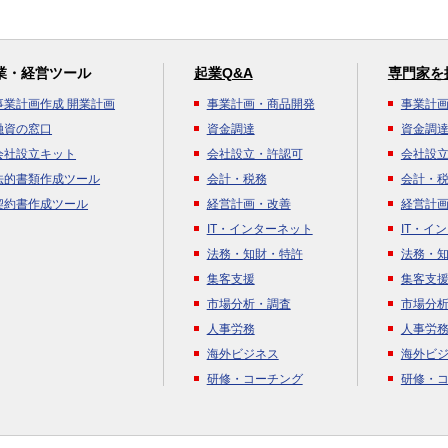
業・経営ツール
起業Q&A
専門家を
事業計画作成 開業計画
事業計画・商品開発
事業計
融資の窓口
資金調達
資金調
会社設立キット
会社設立・許認可
会社設
法的書類作成ツール
会計・税務
会計・
契約書作成ツール
経営計画・改善
経営計
IT・インターネット
IT・イ
法務・知財・特許
法務・
集客支援
集客支
市場分析・調査
市場分
人事労務
人事労
海外ビジネス
海外ビ
研修・コーチング
研修・