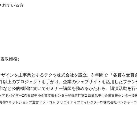
されている方
代表取締役）
トデザインを主事業とするテクツ株式会社を設立、3 年間で 「各賞を受
0 件以上のプロジェクトを手がけ、企業のウェブサイトを活用したブラ
市など公的機関に於いてセミナー講師を務めるかたわら、講演活動を行
トアドバイザー□奈良県中小企業支援センター登録専門家□ 奈良県中小企業支援センター後援
長□ ネットショップ運営ドットコム クリエイティブディレクター□ 株式会社ベンチャーコ