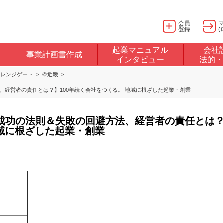
会員
登録
(
起業マニュアル
会社
事業計画書作成
インタビュー
法的・
ャレンジゲート
＠近畿
、経営者の責任とは？】100年続く会社をつくる。 地域に根ざした起業・創業
成功の法則＆失敗の回避方法、経営者の責任とは
地域に根ざした起業・創業