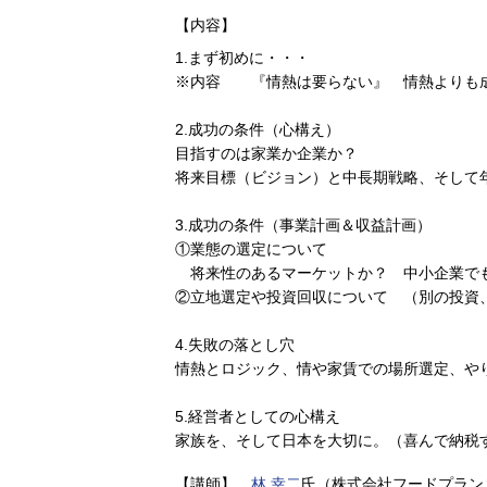
【内容】
1.まず初めに・・・
※内容 『情熱は要らない』 情熱よりも
2.成功の条件（心構え）
目指すのは家業か企業か？
将来目標（ビジョン）と中長期戦略、そし
3.成功の条件（事業計画＆収益計画）
①業態の選定について
将来性のあるマーケットか？ 中小企業でも
②立地選定や投資回収について （別の投資、
4.失敗の落とし穴
情熱とロジック、情や家賃での場所選定、や
5.経営者としての心構え
家族を、そして日本を大切に。（喜んで納
【講師】
林 幸二
氏（株式会社フードプラン