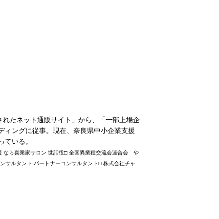
賞されたネット通販サイト」から、「一部上場企
ンディングに従事。現在、奈良県中小企業支援
っている。
 なら喜業家サロン 世話役□ 全国異業種交流会連合会 や
ンサルタント パートナーコンサルタント□ 株式会社チャ