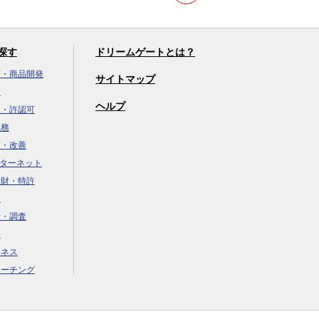
探す
ドリームゲートとは？
画・商品開発
サイトマップ
達
ヘルプ
立・許認可
税務
画・改善
ンターネット
知財・特許
援
析・調査
務
ジネス
コーチング