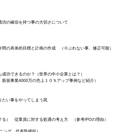
成功の確信を持つ事の大切さについて
て年間の具体的目標と計画の作成 （※ぶれない事、修正可能）
成功できるのか？（世界の中小企業とは？）
新規事業4000万の売上１０％アップ事例など紹介）
りたい事をやってしまう罠
税する） 従業員に対する処遇の考え方 （参考IPOの理由）
ニング 代表取締役）