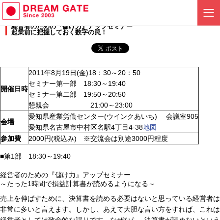
経営者のための『儲け力』アップセミナー
起業前に把握しておく数字の罠！
2011年8月19日(金)18：30～20：50
セミナー第一部 18:30～19:40
開催日時
セミナー第二部 19:50～20:50
懇親会 21:00～23:00
愛知県産業労働センター(ウインクあいち) 会議室905
会場
愛知県名古屋市中村区名駅4丁目4-38
地図
参加費
2000円(税込み) ※交流会は別途3000円程度
■第1部 18:30～19:40
経営者のための『儲け力』アップセミナー
～たった1時間で損益計算書が読めるようになる～
売上を伸ばすために、決算書を読める必要はないと思っている経営者は
非常に多いと言えます。しかし、あえて大胆な言い方をすれば、これは