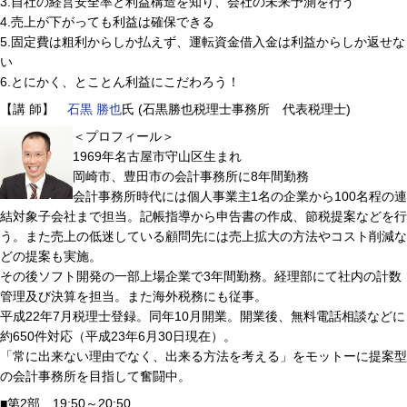
3.自社の経営安全率と利益構造を知り、会社の未来予測を行う
4.売上が下がっても利益は確保できる
5.固定費は粗利からしか払えず、運転資金借入金は利益からしか返せな
い
6.とにかく、とことん利益にこだわろう！
【講 師】
石黒 勝也
氏 (石黒勝也税理士事務所 代表税理士)
＜プロフィール＞
1969年名古屋市守山区生まれ
岡崎市、豊田市の会計事務所に8年間勤務
会計事務所時代には個人事業主1名の企業から100名程の連
結対象子会社まで担当。記帳指導から申告書の作成、節税提案などを行
う。また売上の低迷している顧問先には売上拡大の方法やコスト削減な
どの提案も実施。
その後ソフト開発の一部上場企業で3年間勤務。経理部にて社内の計数
管理及び決算を担当。また海外税務にも従事。
平成22年7月税理士登録。同年10月開業。開業後、無料電話相談などに
約650件対応（平成23年6月30日現在）。
「常に出来ない理由でなく、出来る方法を考える」をモットーに提案型
の会計事務所を目指して奮闘中。
■第2部 19:50～20:50