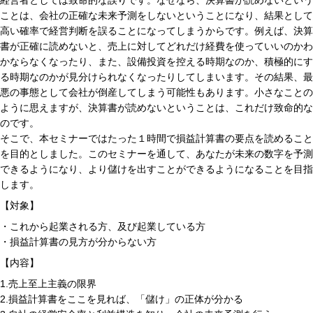
経営者としては致命的な誤りです。なぜなら、決算書が読めないという
ことは、会社の正確な未来予測をしないということになり、結果として
高い確率で経営判断を誤ることになってしまうからです。例えば、決算
書が正確に読めないと、売上に対してどれだけ経費を使っていいのかわ
かならなくなったり、また、設備投資を控える時期なのか、積極的にす
る時期なのかが見分けられなくなったりしてしまいます。その結果、最
悪の事態として会社が倒産してしまう可能性もあります。小さなことの
ように思えますが、決算書が読めないということは、これだけ致命的な
のです。
そこで、本セミナーではたった１時間で損益計算書の要点を読めること
を目的としました。このセミナーを通して、あなたが未来の数字を予測
できるようになり、より儲けを出すことができるようになることを目指
します。
【対象】
・これから起業される方、及び起業している方
・損益計算書の見方が分からない方
【内容】
1.売上至上主義の限界
2.損益計算書をここを見れば、「儲け」の正体が分かる