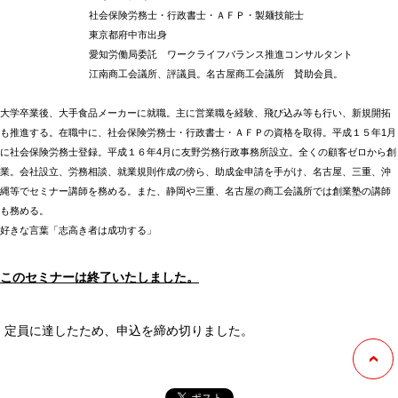
社会保険労務士・行政書士・ＡＦＰ・製麺技能士
東京都府中市出身
愛知労働局委託 ワークライフバランス推進コンサルタント
江南商工会議所、評議員。名古屋商工会議所 賛助会員。
大学卒業後、大手食品メーカーに就職。主に営業職を経験、飛び込み等も行い、新規開拓
も推進する。在職中に、社会保険労務士・行政書士・ＡＦＰの資格を取得。平成１５年1月
に社会保険労務士登録。平成１６年4月に友野労務行政事務所設立。全くの顧客ゼロから創
業。会社設立、労務相談、就業規則作成の傍ら、助成金申請を手がけ、名古屋、三重、沖
縄等でセミナー講師を務める。また、静岡や三重、名古屋の商工会議所では創業塾の講師
も務める。
好きな言葉「志高き者は成功する」
このセミナーは終了いたしました。
定員に達したため、申込を締め切りました。