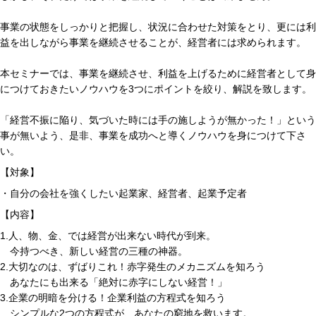
事業の状態をしっかりと把握し、状況に合わせた対策をとり、更には利
益を出しながら事業を継続させることが、経営者には求められます。
本セミナーでは、事業を継続させ、利益を上げるために経営者として身
につけておきたいノウハウを3つにポイントを絞り、解説を致します。
「経営不振に陥り、気づいた時には手の施しようが無かった！」という
事が無いよう、是非、事業を成功へと導くノウハウを身につけて下さ
い。
【対象】
・自分の会社を強くしたい起業家、経営者、起業予定者
【内容】
1.人、物、金、では経営が出来ない時代が到来。
今持つべき、新しい経営の三種の神器。
2.大切なのは、ずばりこれ！赤字発生のメカニズムを知ろう
あなたにも出来る「絶対に赤字にしない経営！」
3.企業の明暗を分ける！企業利益の方程式を知ろう
シンプルな2つの方程式が、あなたの窮地を救います。