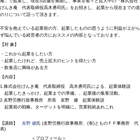
庵」で起業し、現在3店舗を展開し、事業を着々と拡大中の『株式会社
げんき庵 代表取締役高木勇司氏』をお招きし、起業から現在までの道
のりについて語って頂きます。
不安を抱えている起業前の方、起業したものの思うように利益が上がら
ず悩んでいる経営者の方におススメの内容となっております。
【対 象】
・これから起業をしたい方
・起業したけれど、売上拡大のヒントを得たい方
・飲食店に興味がある方
【内容】
1.株式会社げんき庵 代表取締役 高木勇司氏による、起業体験談
起業したきっかけ。起業までの準備。、起業後の集客活動。
2.友野労務行政事務所 所長 友野 健 起業体験談
起業前の戦略。ターゲットを明確に。営業戦術あれこれ
【講師】
友野 健
氏 (友野労務行政事務所、(有)とものＦＰ事務所 代
表)
＜プロフィール＞