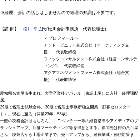
※経理、会計の話しはしませんので経理の知識は不要です。
【講 師】
松川 幸弘
氏(松川会計事務所 代表税理士)
＜プロフィール＞
アット・ビニット株式会社（マーケティング支
援） 代表取締役
フィッツコンサルタント株式会社（経営コンサルテ
ィング） 代表取締役
アクアマネジメントファーム株式会社（総合支
援） 代表取締役
愛知県名古屋市生まれ。大学卒業後アパレル（東証上場）に入社 経理課配
属。
29歳で税理士試験合格。30歳で税理士事務所独立開業（顧客ゼロスター
ト）。現在に至る（開業23年、53歳）
一般の税務会計はもちろん、ＩＴベンチャー等の経営指導やアイディアのブ
ラッシュアップ、店舗マーケティング等を得意とする。顧問先は街の八百屋
さん、喫茶店から上場企業まで。売上アップから、経費削減・節税対策ま