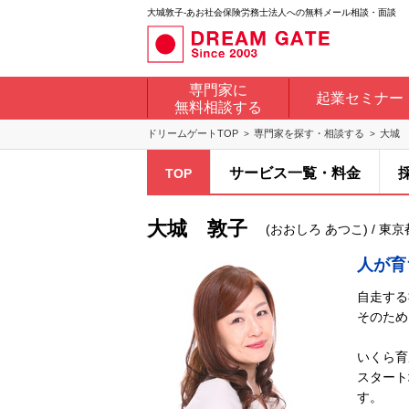
大城敦子-あお社会保険労務士法人への無料メール相談・面談
専門家に
起業セミナー
無料相談する
ドリームゲートTOP
専門家を探す・相談する
大城
サービス一覧・料金
TOP
大城 敦子
(おおしろ あつこ) / 東
人が育
自走する
そのため
いくら育
スタート
す。