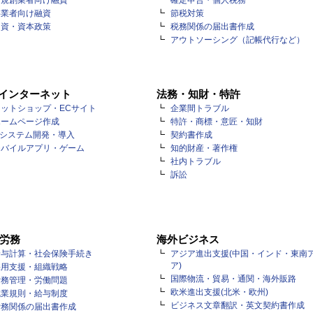
新規創業者向け融資
確定申告・個人税務
事業者向け融資
節税対策
出資・資本政策
税務関係の届出書作成
アウトソーシング（記帳代行など）
・インターネット
法務・知財・特許
ットショップ・ECサイト
企業間トラブル
ホームページ作成
特許・商標・意匠・知財
Tシステム開発・導入
契約書作成
モバイルアプリ・ゲーム
知的財産・著作権
社内トラブル
訴訟
労務
海外ビジネス
給与計算・社会保険手続き
アジア進出支援(中国・インド・東南
ア)
採用支援・組織戦略
国際物流・貿易・通関・海外販路
労務管理・労働問題
欧米進出支援(北米・欧州)
就業規則・給与制度
ビジネス文章翻訳・英文契約書作成
労務関係の届出書作成