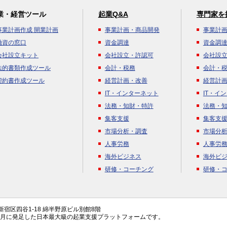
業・経営ツール
起業Q&A
専門家を
事業計画作成 開業計画
事業計画・商品開発
事業計
融資の窓口
資金調達
資金調
会社設立キット
会社設立・許認可
会社設
法的書類作成ツール
会計・税務
会計・
契約書作成ツール
経営計画・改善
経営計
IT・インターネット
IT・イ
法務・知財・特許
法務・
集客支援
集客支
市場分析・調査
市場分
人事労務
人事労
海外ビジネス
海外ビ
研修・コーチング
研修・
都新宿区四谷1-18 綿半野原ビル別館8階
年4月に発足した日本最大級の起業支援プラットフォームです。