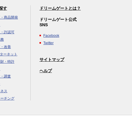
探す
ドリームゲートとは？
画・商品開発
ドリームゲート公式
SNS
達
立・許認可
Facebook
税務
Twitter
画・改善
ンターネット
サイトマップ
知財・特許
援
ヘルプ
析・調査
務
ジネス
コーチング