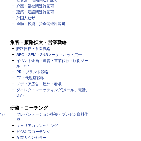
飲食店・酒類関連許認可
介護・福祉関連許認可
建築・建設関連許認可
外国人ビザ
金融・投資・貸金関連許認可
集客・販路拡大・営業戦略
販路開拓・営業戦略
SEO・SEM・SNSマーケ・ネット広告
イベント企画・運営・営業代行・販促ツー
ル・SP
PR・ブランド戦略
FC・代理店戦略
メディア広告・屋外・看板
ダイレクトマーケティング(メール、電話、
DM)
研修・コーチング
アジ
プレゼンテーション指導・プレゼン資料作
成
キャリアカウンセリング
ビジネスコーチング
産業カウンセラー