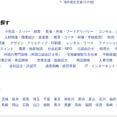
海外進出支援(その他)
を探す
小売店・スｰパー・雑貨
飲食・外食・フードデリバリー
コンサル、
人材関連・職業紹介・派遣業
教育・コーチ・研修・学校経営)
卸売
関連
デザイン・クリエティブ・印刷業
レンタル・リース
ファッショ
ズメント
農業・地産地消
社会起業・NPO
公認会計士
税理士
外国の専門資格（米国公認会計士等）
宅地建物取引主任者
不動産鑑
事業計画・商品開発
営業支援・販路拡大
商品開発
人事労務
務
会社設立・許認可
成長戦略・経営革新
IT・インターネット
す
茨城
栃木
群馬
埼玉
千葉
東京
神奈川
新潟
富山
石川
福井
島根
岡山
広島
山口
徳島
香川
愛媛
高知
福岡
佐賀
長崎