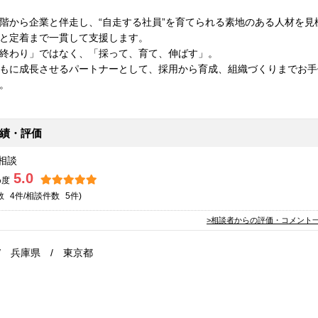
階から企業と伴走し、“自走する社員”を育てられる素地のある人材を見
と定着まで一貫して支援します。
終わり」ではなく、「採って、育て、伸ばす」。
もに成長させるパートナーとして、採用から育成、組織づくりまでお手
。
績・評価
相談
5.0
め度
数
4件/相談
件数
5件)
>相談者からの評価・コメント
/ 兵庫県 / 東京都