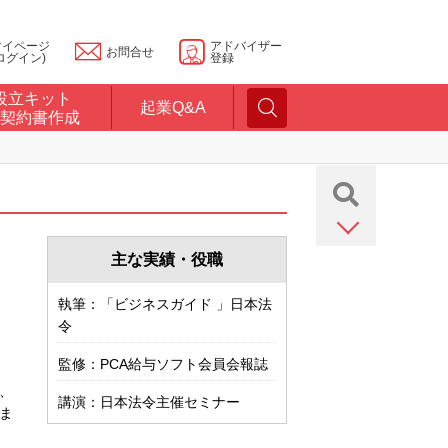
マイページ
アドバイザー
お問合せ
ログイン)
登録
設立キット
起業Q&A
契約書作成
主な実績・役職
執筆：「ビジネスガイド 」日本法
令
監修：PCA給与ソフト会員会報誌
、
講演：日本法令主催セミナー
ま