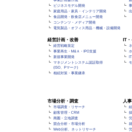
事業計画書作成
ビジネスモデル開発
家庭用品・家具・インテリア開発
食品開発・飲食店メニュー開発
コンテンツ・メディア開発
電気製品・オフィス用品・機械・設備開発
経営計画・改善
IT
経営戦略策定
ネ
事業再生・M&Ａ・IPO支援
新規事業開発
I
マネジメントシステム認証取得
(ISO、Pマーク)
相続対策・事業継承
市場分析・調査
人事
市場調査・リサーチ
顧客管理・CRM
商圏・立地調査
競合分析・市場分析
Web分析、ネットリサーチ