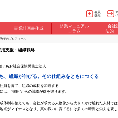
会員
登録
(
起業マニュアル
会社
事業計画書作成
コラム
法的・
 敦子のプロフィール
採用支援・組織戦略
京都 / あお社会保険労務士法人
ち、組織が伸びる。その仕組みをともにつくる
社員を育て、組織の成長を加速する――
には、“採用”からの戦略が鍵を握ります。
成体制を整えても、会社が求める人物像から大きくかけ離れた人材では
地点がマイナスとなり、真の戦力に育てるには多くの時間と労力を要し