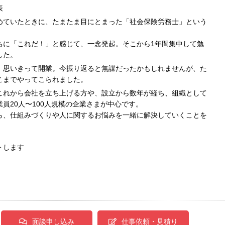
表
めていたときに、たまたま目にとまった「社会保険労務士」という
ちに「これだ！」と感じて、一念発起。そこから1年間集中して勉
した。
、思いきって開業。今振り返ると無謀だったかもしれませんが、た
こまでやってこられました。
これから会社を立ち上げる方や、設立から数年が経ち、組織として
員20人〜100人規模の企業さまが中心です。
ら、仕組みづくりや人に関するお悩みを一緒に解決していくことを
トします
面談申し込み
仕事依頼・見積り