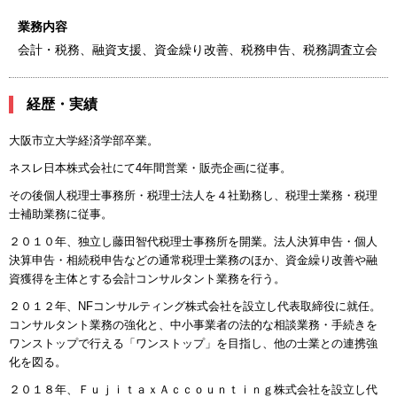
業務内容
会計・税務、融資支援、資金繰り改善、税務申告、税務調査立会
経歴・実績
大阪市立大学経済学部卒業。
ネスレ日本株式会社にて4年間営業・販売企画に従事。
その後個人税理士事務所・税理士法人を４社勤務し、税理士業務・税理
士補助業務に従事。
２０１０年、独立し藤田智代税理士事務所を開業。法人決算申告・個人
決算申告・相続税申告などの通常税理士業務のほか、資金繰り改善や融
資獲得を主体とする会計コンサルタント業務を行う。
２０１２年、NFコンサルティング株式会社を設立し代表取締役に就任。
コンサルタント業務の強化と、中小事業者の法的な相談業務・手続きを
ワンストップで行える「ワンストップ」を目指し、他の士業との連携強
化を図る。
２０１８年、ＦｕｊｉｔａｘＡｃｃｏｕｎｔｉｎｇ株式会社を設立し代