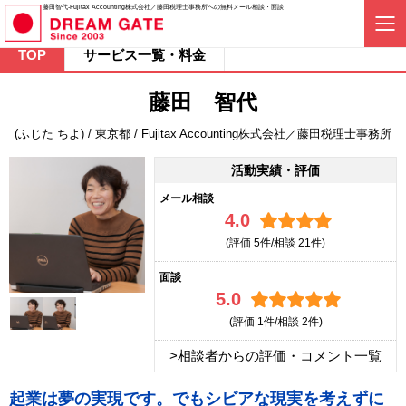
藤田智代-Fujitax Accounting株式会社／藤田税理士事務所への無料メール相談・面談
TOP
サービス一覧・料金
藤田 智代
(ふじた ちよ) / 東京都 / Fujitax Accounting株式会社／藤田税理士事務所
活動実績・評価
メール相談
4.0
(評価
5件/相談
21件)
面談
5.0
(評価
1件/相談
2件)
>相談者からの評価・コメント一覧
起業は夢の実現です。でもシビアな現実を考えずに