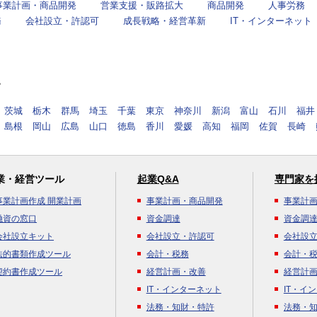
事業計画・商品開発
営業支援・販路拡大
商品開発
人事労務
務
会社設立・許認可
成長戦略・経営革新
IT・インターネット
す
茨城
栃木
群馬
埼玉
千葉
東京
神奈川
新潟
富山
石川
福井
島根
岡山
広島
山口
徳島
香川
愛媛
高知
福岡
佐賀
長崎
業・経営ツール
起業Q&A
専門家を
事業計画作成 開業計画
事業計画・商品開発
事業計
融資の窓口
資金調達
資金調
会社設立キット
会社設立・許認可
会社設
法的書類作成ツール
会計・税務
会計・
契約書作成ツール
経営計画・改善
経営計
IT・インターネット
IT・イ
法務・知財・特許
法務・