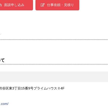
面談申し込み
仕事依頼・見積り
て
いて
京都渋谷区東3丁目15番9号プライムハウスⅡ4F
e.com/