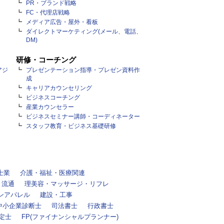
PR・ブランド戦略
FC・代理店戦略
メディア広告・屋外・看板
ダイレクトマーケティング(メール、電話、
DM)
研修・コーチング
アジ
プレゼンテーション指導・プレゼン資料作
成
キャリアカウンセリング
ビジネスコーチング
産業カウンセラー
ビジネスセミナー講師・コーディネーター
スタッフ教育・ビジネス基礎研修
士業
介護・福祉・医療関連
・流通
理美容・マッサージ・リフレ
ンアパレル
建設・工事
中小企業診断士
司法書士
行政書士
定士
FP(ファイナンシャルプランナー)