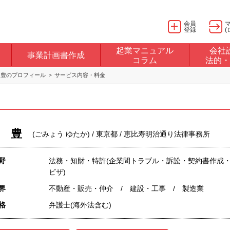
会員
登録
(
起業マニュアル
会社
事業計画書作成
コラム
法的・
 豊のプロフィール
サービス内容・料金
 豊
(ごみょう ゆたか) / 東京都 / 恵比寿明治通り法律事務所
野
法務・知財・特許(企業間トラブル・訴訟・契約書作成・
ビザ)
界
不動産・販売・仲介 / 建設・工事 / 製造業
格
弁護士(海外法含む)