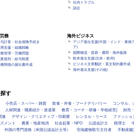
社内トラブル
訴訟
労務
海外ビジネス
給与計算・社会保険手続き
アジア進出支援(中国・インド・東南
ア)
採用支援・組織戦略
国際物流・貿易・通関・海外販路
労務管理・労働問題
欧米進出支援(北米・欧州)
就業規則・給与制度
ビジネス文章翻訳・英文契約書作成
労務関係の届出書作成
海外進出支援(その他)
を探す
小売店・スｰパー・雑貨
飲食・外食・フードデリバリー
コンサル、
人材関連・職業紹介・派遣業
教育・コーチ・研修・学校経営)
卸売
関連
デザイン・クリエティブ・印刷業
レンタル・リース
ファッショ
ズメント
農業・地産地消
社会起業・NPO
公認会計士
税理士
外国の専門資格（米国公認会計士等）
宅地建物取引主任者
不動産鑑