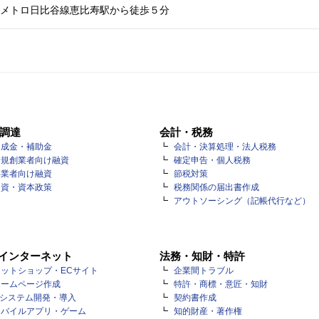
メトロ日比谷線恵比寿駅から徒歩５分
調達
会計・税務
助成金・補助金
会計・決算処理・法人税務
新規創業者向け融資
確定申告・個人税務
事業者向け融資
節税対策
出資・資本政策
税務関係の届出書作成
アウトソーシング（記帳代行など）
・インターネット
法務・知財・特許
ットショップ・ECサイト
企業間トラブル
ホームページ作成
特許・商標・意匠・知財
Tシステム開発・導入
契約書作成
モバイルアプリ・ゲーム
知的財産・著作権