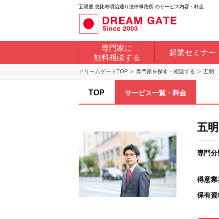
五明豊-恵比寿明治通り法律事務所 のサービス内容・料金
専門家に
起業セミナー
無料相談する
ドリームゲートTOP
専門家を探す・相談する
五明
TOP
サービス一覧・料金
五明
専門分
得意業
保有資