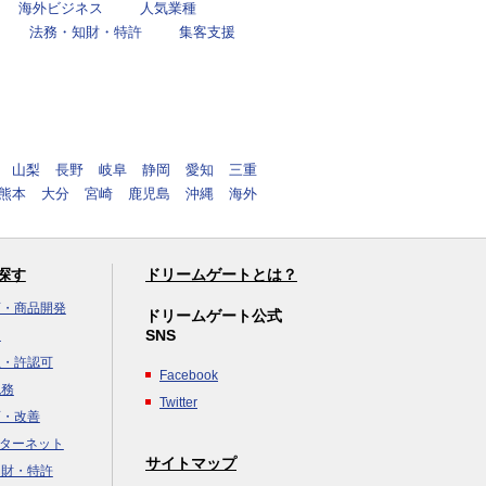
海外ビジネス
人気業種
法務・知財・特許
集客支援
山梨
長野
岐阜
静岡
愛知
三重
熊本
大分
宮崎
鹿児島
沖縄
海外
探す
ドリームゲートとは？
画・商品開発
ドリームゲート公式
SNS
達
立・許認可
Facebook
税務
Twitter
画・改善
ンターネット
サイトマップ
知財・特許