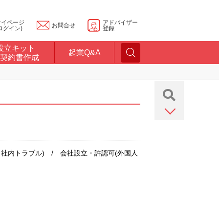
マイページ
アドバイザー
お問合せ
ログイン)
登録
設立キット
起業Q&A
契約書作成
社内トラブル) / 会社設立・許認可(外国人