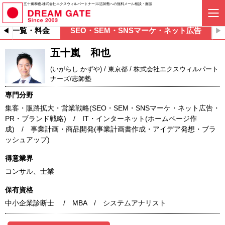
五十嵐和也-株式会社エクスウィルパートナーズ/志師塾への無料メール相談・面談
ビス一覧・料金
SEO・SEM・SNSマーケ・ネット広告
五十嵐 和也
(いがらし かずや) / 東京都 / 株式会社エクスウィルパート
ナーズ/志師塾
専門分野
集客・販路拡大・営業戦略(SEO・SEM・SNSマーケ・ネット広告・
PR・ブランド戦略) / IT・インターネット(ホームページ作
成) / 事業計画・商品開発(事業計画書作成・アイデア発想・ブラ
ッシュアップ)
得意業界
コンサル、士業
保有資格
中小企業診断士 / MBA / システムアナリスト