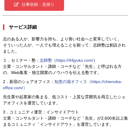
仕事依頼・見積り
サービス詳細
志のある人が、影響力を持ち、より善い社会へと変革していく。
そういった人が、一人でも増えることを願って、志師塾は創設され
ました。
１．セミナー・塾：
志師塾
（
https://44jyuku.com/
）
士業・コンサルタント・講師・コーチなど「先生」と呼ばれる方
の、Web集客・独立開業のノウハウを伝える塾です。
2．新宿のシェアオフィス：
知恵の場オフィス（
https://chienoba-
office.com/
）
先生業や起業家の集まる、低コスト・上質な雰囲気を両立したシェ
アオフィスを運営しています。
3．コミュニティ運営：インサイドアウト
士業・コンサルタント・講師・コーチなど「先生」が2,600名以上集
まるコミュニティ「インサイドアウト」を運営しています。