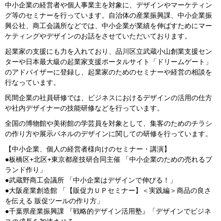
中小企業の経営者や個人事業主を対象に、デザインやマーケティン
グ等のセミナーを行っています。自治体の産業振興課、中小企業振
興公社、商工会議所などでは、中小企業が業績を伸ばすためにマー
ケティングやデザインのお話をさせていただいております。
起業家の支援にも力を入れており、品川区立武蔵小山創業支援セン
ターや日本最大級の起業家支援ポータルサイト「ドリームゲート」
のアドバイザーに登録し、起業家のためのセミナーや経営の相談を
行なっています。
民間企業の社員研修では、ビジネスにおけるデザインの活用の仕方
や社内デザイナーの技能研修などを行っています。
全国の博物館や美術館の学芸員を対象として、集客のためのチラシ
の作り方や展示パネルのデザインに関しての研修を行っています。
【中小企業、個人の経営者様向けのセミナー・講演】
●板橋区+北区+東京都産技研合同主催 「中小企業のための売れるブ
ランド作り」
●武蔵野商工会議所 「中小企業はデザインで伸びる！」
●大阪産業創造館 「【販促力ＵＰセミナー】＜実践編＞商品の良さ
を伝える 販促ツールの作り方」
●千葉県産業振興課 『戦略的デザイン活用塾』「デザインでビジネ