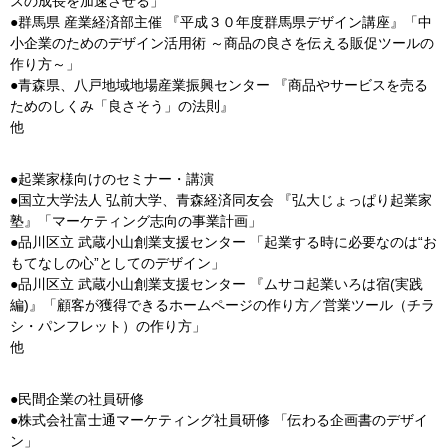
スの成長を加速させる」
●群馬県 産業経済部主催 『平成３０年度群馬県デザイン講座』「中
小企業のためのデザイン活用術 ～商品の良さを伝える販促ツールの
作り方～」
●青森県、八戸地域地場産業振興センター 『商品やサービスを売る
ためのしくみ「良さそう」の法則』
他
●起業家様向けのセミナー・講演
●国立大学法人 弘前大学、青森経済同友会 『弘大じょっぱり起業家
塾』「マーケティング志向の事業計画」
●品川区立 武蔵小山創業支援センター 「起業する時に必要なのは“お
もてなしの心”としてのデザイン」
●品川区立 武蔵小山創業支援センター 『ムサコ起業いろは宿(実践
編)』「顧客が獲得できるホームページの作り方／営業ツール（チラ
シ・パンフレット）の作り方」
他
●民間企業の社員研修
●株式会社富士通マーケティング社員研修 「伝わる企画書のデザイ
ン」