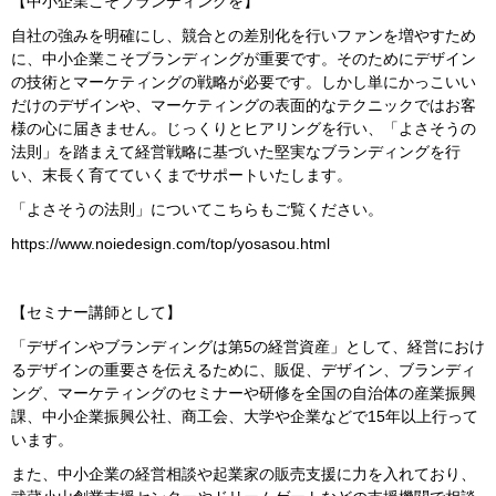
【中小企業こそブランディングを】
自社の強みを明確にし、競合との差別化を行いファンを増やすため
に、中小企業こそブランディングが重要です。そのためにデザイン
の技術とマーケティングの戦略が必要です。しかし単にかっこいい
だけのデザインや、マーケティングの表面的なテクニックではお客
様の心に届きません。じっくりとヒアリングを行い、「よさそうの
法則」を踏まえて経営戦略に基づいた堅実なブランディングを行
い、末長く育てていくまでサポートいたします。
「よさそうの法則」についてこちらもご覧ください。
https://www.noiedesign.com/top/yosasou.html
【セミナー講師として】
「デザインやブランディングは第5の経営資産」として、経営におけ
るデザインの重要さを伝えるために、販促、デザイン、ブランディ
ング、マーケティングのセミナーや研修を全国の自治体の産業振興
課、中小企業振興公社、商工会、大学や企業などで15年以上行って
います。
また、中小企業の経営相談や起業家の販売支援に力を入れており、