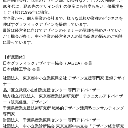
広告制作会社、花王のデザイン部、CI会社など、バブルが崩壊した
90年代に、勤め先のデザイン会社の倒産にも何度もあい、修羅場を
くぐり抜け1995年に独立。
大企業から、個人事業の会社まで、様々な規模や業種のビジネスを
伸ばすグラフィックデザインを提供しています。
最近は経営者に向けてデザインのセミナーの講師を務めさせていた
だく機会が多く、中小企業の経営者さんの販売促進の悩みのご相談
に乗っています。
【所属団体】
日本グラフィックデザイナー協会（JAGDA）会員
日本感性工学会 会員
社団法人 東京都中小企業振興公社 デザイン支援専門家 登録デザイ
ナー
品川区立武蔵小山創業支援センター 専門アドバイザー
地方独立行政法人 東京都産業技術研究所 テクニカルアドバイザ
ー（販売促進、デザイン）
千葉県産業支援技術研究所 戦略的デザイン活用塾コンサルティング
専門家
財団法人 千葉県産業振興センター 専門アドバイザー
社団法人 中小企業診断協会 東京支部中央支会「デザイン経営研究