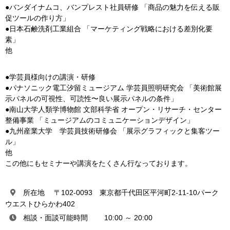
●バンダイナムコ、バンプレスト社員研修 「商品の魅力を伝える販
促ツールの作り方」
●日本石鹸洗剤工業組合 「マーケティング戦略における差別化要
素」
他
●学芸員様向けの講演・研修
●パナソニック電工汐留ミュージアム 学芸員照明研究会 「美術館展
示パネルの可視性、可読性〜良い展示パネルの条件」
●南山大学人類学博物館 文部科学省 オープン・リサーチ・センター
整備事業 「ミュージアムのコミュニケーションデザイン」
●九州産業大学 学芸員技術研修会 「展示グラフィックと集客ツー
ル」
他
この他にもセミナーや講演をたくさん行なっております。
所在地 〒102-0093 東京都千代田区平河町2-11-10パーク
ウエストひらかわ402
相談・面談可能時間 10:00 ～ 20:00