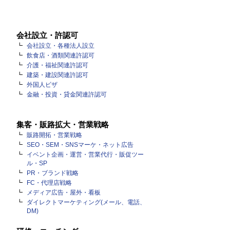
会社設立・許認可
会社設立・各種法人設立
飲食店・酒類関連許認可
介護・福祉関連許認可
建築・建設関連許認可
外国人ビザ
金融・投資・貸金関連許認可
集客・販路拡大・営業戦略
販路開拓・営業戦略
SEO・SEM・SNSマーケ・ネット広告
イベント企画・運営・営業代行・販促ツー
ル・SP
PR・ブランド戦略
FC・代理店戦略
メディア広告・屋外・看板
ダイレクトマーケティング(メール、電話、
DM)