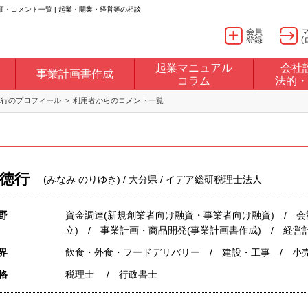
・コメント一覧 | 起業・開業・経営等の相談
会員
登録
(
起業マニュアル
会社
事業計画書作成
コラム
法的・
徳行のプロフィール
利用者からのコメント一覧
徳行
(みなみ のりゆき) / 大分県 / イデア総研税理士法人
野
資金調達(新規創業者向け融資・事業者向け融資) / 
立) / 事業計画・商品開発(事業計画書作成) / 経営
界
飲食・外食・フードデリバリー / 建設・工事 / 小
格
税理士 / 行政書士