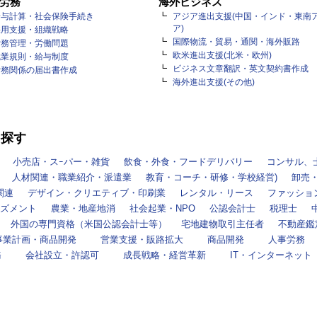
労務
海外ビジネス
給与計算・社会保険手続き
アジア進出支援(中国・インド・東南
ア)
採用支援・組織戦略
国際物流・貿易・通関・海外販路
労務管理・労働問題
欧米進出支援(北米・欧州)
就業規則・給与制度
ビジネス文章翻訳・英文契約書作成
労務関係の届出書作成
海外進出支援(その他)
を探す
小売店・スｰパー・雑貨
飲食・外食・フードデリバリー
コンサル、
人材関連・職業紹介・派遣業
教育・コーチ・研修・学校経営)
卸売
関連
デザイン・クリエティブ・印刷業
レンタル・リース
ファッショ
ズメント
農業・地産地消
社会起業・NPO
公認会計士
税理士
外国の専門資格（米国公認会計士等）
宅地建物取引主任者
不動産鑑
事業計画・商品開発
営業支援・販路拡大
商品開発
人事労務
務
会社設立・許認可
成長戦略・経営革新
IT・インターネット