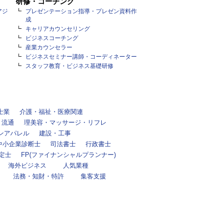
研修・コーチング
アジ
プレゼンテーション指導・プレゼン資料作
成
キャリアカウンセリング
ビジネスコーチング
産業カウンセラー
ビジネスセミナー講師・コーディネーター
スタッフ教育・ビジネス基礎研修
士業
介護・福祉・医療関連
・流通
理美容・マッサージ・リフレ
ンアパレル
建設・工事
中小企業診断士
司法書士
行政書士
定士
FP(ファイナンシャルプランナー)
海外ビジネス
人気業種
法務・知財・特許
集客支援