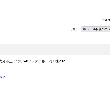
メール相
メール相談のコ
並び替え
分県大分市王子北町5-8フレスポ春日浦Ｆ棟202
n.jp/