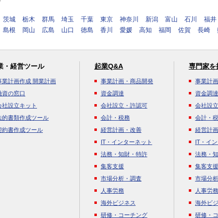
す
茨城
栃木
群馬
埼玉
千葉
東京
神奈川
新潟
富山
石川
福井
島根
岡山
広島
山口
徳島
香川
愛媛
高知
福岡
佐賀
長崎
業・経営ツール
起業Q&A
専門家を
事業計画作成 開業計画
事業計画・商品開発
事業計
融資の窓口
資金調達
資金調
会社設立キット
会社設立・許認可
会社設
法的書類作成ツール
会計・税務
会計・
契約書作成ツール
経営計画・改善
経営計
IT・インターネット
IT・イ
法務・知財・特許
法務・
集客支援
集客支
市場分析・調査
市場分
人事労務
人事労
海外ビジネス
海外ビ
研修・コーチング
研修・