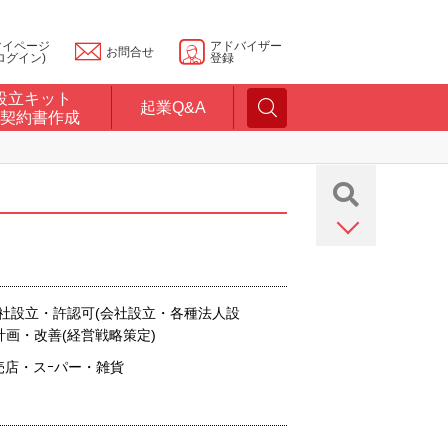
マイページ
アドバイザー
お問合せ
ログイン)
登録
設立キット
起業Q&A
契約書作成
会社設立・許認可(会社設立・各種法人設
計画・改善(経営戦略策定)
売店・スｰパー・雑貨