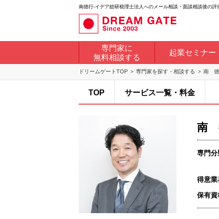
南徳行-イデア総研税理士法人へのメール相談・面談相談後の評価
専門家に
起業セミナー
無料相談する
ドリームゲートTOP
専門家を探す・相談する
南 
TOP
サービス一覧・料金
南 
専門分
得意業
保有資