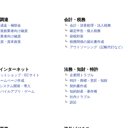
調達
会計・税務
助成金・補助金
会計・決算処理・法人税務
新規創業者向け融資
確定申告・個人税務
事業者向け融資
節税対策
出資・資本政策
税務関係の届出書作成
アウトソーシング（記帳代行など）
・インターネット
法務・知財・特許
ットショップ・ECサイト
企業間トラブル
ホームページ作成
特許・商標・意匠・知財
Tシステム開発・導入
契約書作成
モバイルアプリ・ゲーム
知的財産・著作権
社内トラブル
訴訟