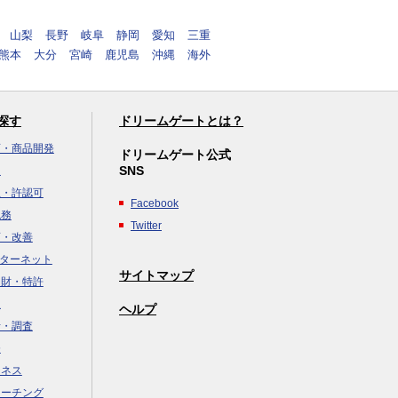
山梨
長野
岐阜
静岡
愛知
三重
熊本
大分
宮崎
鹿児島
沖縄
海外
探す
ドリームゲートとは？
画・商品開発
ドリームゲート公式
SNS
達
立・許認可
Facebook
税務
Twitter
画・改善
ンターネット
サイトマップ
知財・特許
援
ヘルプ
析・調査
務
ジネス
コーチング