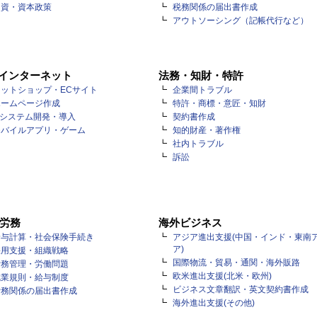
出資・資本政策
税務関係の届出書作成
アウトソーシング（記帳代行など）
・インターネット
法務・知財・特許
ットショップ・ECサイト
企業間トラブル
ホームページ作成
特許・商標・意匠・知財
Tシステム開発・導入
契約書作成
モバイルアプリ・ゲーム
知的財産・著作権
社内トラブル
訴訟
労務
海外ビジネス
給与計算・社会保険手続き
アジア進出支援(中国・インド・東南
ア)
採用支援・組織戦略
国際物流・貿易・通関・海外販路
労務管理・労働問題
欧米進出支援(北米・欧州)
就業規則・給与制度
ビジネス文章翻訳・英文契約書作成
労務関係の届出書作成
海外進出支援(その他)