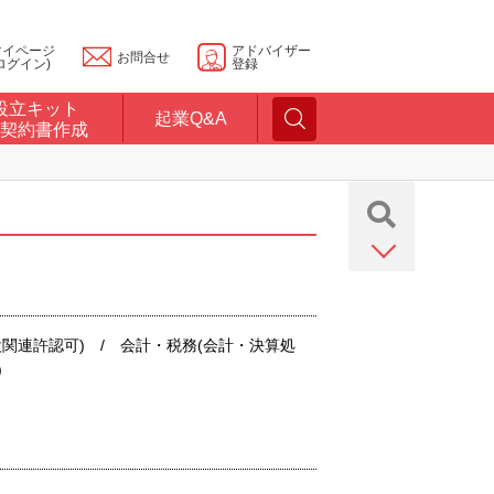
マイページ
アドバイザー
お問合せ
ログイン)
登録
設立キット
起業Q&A
契約書作成
関連許認可) / 会計・税務(会計・決算処
)