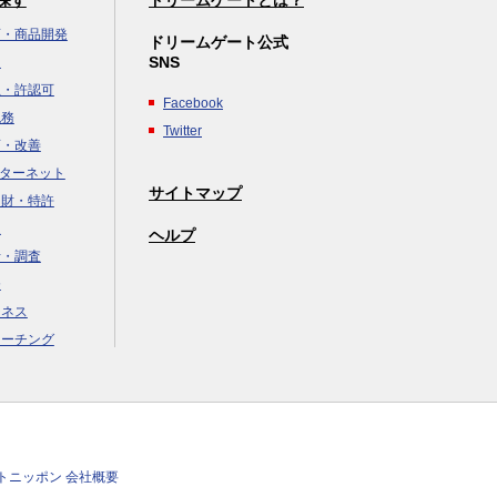
探す
ドリームゲートとは？
画・商品開発
ドリームゲート公式
SNS
達
立・許認可
Facebook
税務
Twitter
画・改善
ンターネット
サイトマップ
知財・特許
援
ヘルプ
析・調査
務
ジネス
コーチング
クトニッポン 会社概要