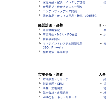
家庭用品・家具・インテリア開発
食品開発・飲食店メニュー開発
コンテンツ・メディア開発
電気製品・オフィス用品・機械・設備開発
経営計画・改善
IT
経営戦略策定
ネ
事業再生・M&Ａ・IPO支援
新規事業開発
I
マネジメントシステム認証取得
(ISO、Pマーク)
相続対策・事業継承
市場分析・調査
人事
市場調査・リサーチ
顧客管理・CRM
商圏・立地調査
競合分析・市場分析
Web分析、ネットリサーチ