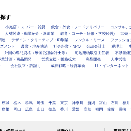
を探す
小売店・スｰパー・雑貨
飲食・外食・フードデリバリー
コンサル、
人材関連・職業紹介・派遣業
教育・コーチ・研修・学校経営)
卸売
関連
デザイン・クリエティブ・印刷業
レンタル・リース
ファッショ
ズメント
農業・地産地消
社会起業・NPO
公認会計士
税理士
外国の専門資格（米国公認会計士等）
宅地建物取引主任者
不動産鑑
事業計画・商品開発
営業支援・販路拡大
商品開発
人事労務
務
会社設立・許認可
成長戦略・経営革新
IT・インターネット
す
茨城
栃木
群馬
埼玉
千葉
東京
神奈川
新潟
富山
石川
福井
島根
岡山
広島
山口
徳島
香川
愛媛
高知
福岡
佐賀
長崎