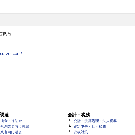
県西尾市
su-zei.com/
調達
会計・税務
助成金・補助金
会計・決算処理・法人税務
新規創業者向け融資
確定申告・個人税務
事業者向け融資
節税対策