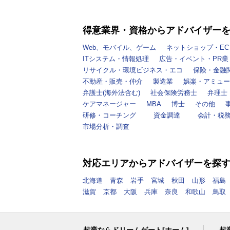
得意業界・資格からアドバイザー
Web、モバイル、ゲーム
ネットショップ・EC
ITシステム・情報処理
広告・イベント・PR業
リサイクル・環境ビジネス・エコ
保険・金融
不動産・販売・仲介
製造業
娯楽・アミュー
弁護士(海外法含む)
社会保険労務士
弁理士
ケアマネージャー
MBA
博士
その他
研修・コーチング
資金調達
会計・税
市場分析・調査
対応エリアからアドバイザーを探
北海道
青森
岩手
宮城
秋田
山形
福島
滋賀
京都
大阪
兵庫
奈良
和歌山
鳥取