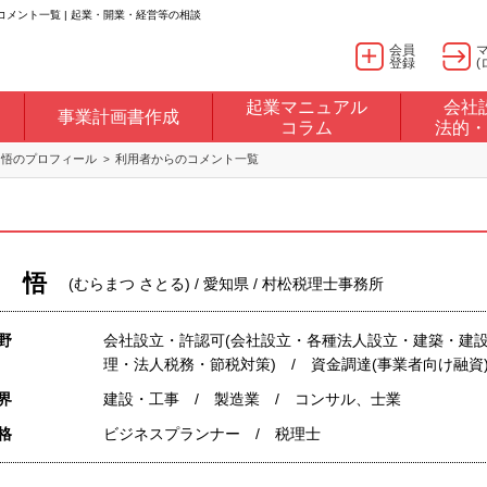
メント一覧 | 起業・開業・経営等の相談
会員
登録
(
起業マニュアル
会社
事業計画書作成
コラム
法的・
 悟のプロフィール
利用者からのコメント一覧
 悟
(むらまつ さとる) / 愛知県 / 村松税理士事務所
野
会社設立・許認可(会社設立・各種法人設立・建築・建設
理・法人税務・節税対策) / 資金調達(事業者向け融資
界
建設・工事 / 製造業 / コンサル、士業
格
ビジネスプランナー / 税理士