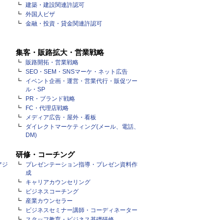
建築・建設関連許認可
外国人ビザ
金融・投資・貸金関連許認可
集客・販路拡大・営業戦略
販路開拓・営業戦略
SEO・SEM・SNSマーケ・ネット広告
イベント企画・運営・営業代行・販促ツー
ル・SP
PR・ブランド戦略
FC・代理店戦略
メディア広告・屋外・看板
ダイレクトマーケティング(メール、電話、
DM)
研修・コーチング
アジ
プレゼンテーション指導・プレゼン資料作
成
キャリアカウンセリング
ビジネスコーチング
産業カウンセラー
ビジネスセミナー講師・コーディネーター
スタッフ教育・ビジネス基礎研修