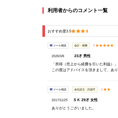
利用者からのコメント一覧
おすすめ度3.5
メール相談
会計・税務
5
23才 男性
2026/3/6
「所得（売上から経費を引いた利益）」
この度はアドバイスを頂きまして、あり
メール相談
会社設立・許認可
2
ＳＫ 29才 女性
2017/11/25
ありがとうございました。