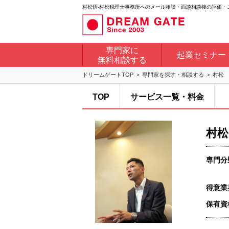
村松悟-村松税理士事務所へのメール相談・面談相談後の評価・コ
専門家に
起業セミナー
無料相談する
ドリームゲートTOP
専門家を探す・相談する
村松
TOP
サービス一覧・料金
村松
専門分
得意業
保有資