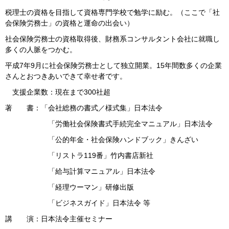
税理士の資格を目指して資格専門学校で勉学に励む。（ここで「社
会保険労務士」の資格と運命の出会い）
社会保険労務士の資格取得後、財務系コンサルタント会社に就職し
多くの人脈をつかむ。
平成7年9月に社会保険労務士として独立開業。15年間数多くの企業
さんとおつきあいできて幸せ者です。
支援企業数：現在まで300社超
著 書：「会社総務の書式／様式集」日本法令
「労働社会保険書式手続完全マニュアル」日本法令
「公的年金・社会保険ハンドブック」きんざい
「リストラ119番」竹内書店新社
「給与計算マニュアル」日本法令
「経理ウーマン」研修出版
「ビジネスガイド」日本法令 等
講 演：日本法令主催セミナー