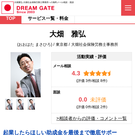
大畑雅弘-大畑社会保険労務士事務所への無料メール相談・面談
TOP
サービス一覧・料金
大畑 雅弘
(おおはた まさひろ) / 東京都 / 大畑社会保険労務士事務所
活動実績・評価
メール相談
4.3
(評価
3件/相談
8件)
面談
0.0
未評価
(評価
0件/相談
2件)
>相談者からの評価・コメント一覧
起業したらほしい助成金を最後まで徹底サポー