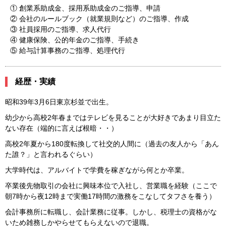
① 創業系助成金、採用系助成金のご指導、申請
② 会社のルールブック（就業規則など）のご指導、作成
③ 社員採用のご指導、求人代行
④ 健康保険、公的年金のご指導、手続き
⑤ 給与計算事務のご指導、処理代行
経歴・実績
昭和39年3月6日東京杉並で出生。
幼少から高校2年春まではテレビを見ることが大好きであまり目立た
ない存在（端的に言えば根暗・・）
高校2年夏から180度転換して社交的人間に（過去の友人から「あん
た誰？」と言われるぐらい）
大学時代は、アルバイトで学費を稼ぎながら何とか卒業。
卒業後先物取引の会社に興味本位で入社し、営業職を経験（ここで
朝7時から夜12時まで実働17時間の激務をこなしてタフさを養う）
会計事務所に転職し、会計業務に従事。しかし、税理士の資格がな
いため雑務しかやらせてもらえないので退職。