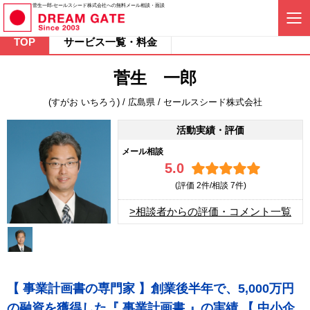
菅生一郎-セールスシード株式会社への無料メール相談・面談
TOP
サービス一覧・料金
菅生 一郎
(すがお いちろう) / 広島県 / セールスシード株式会社
活動実績・評価
メール相談
5.0
(評価
2件/相談
7件)
>相談者からの評価・コメント一覧
【 事業計画書の専門家 】創業後半年で、5,000万円
の融資を獲得した『 事業計画書 』の実績 【 中小企