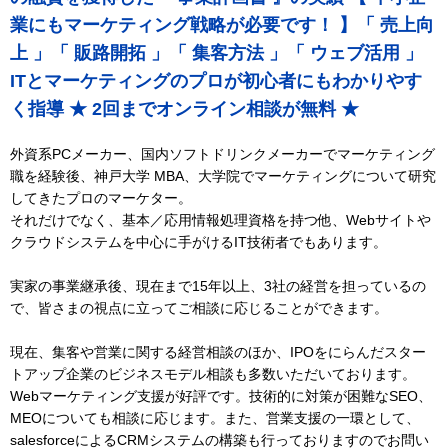
業にもマーケティング戦略が必要です！ 】「 売上向
上 」「 販路開拓 」「 集客方法 」「 ウェブ活用 」
ITとマーケティングのプロが初心者にもわかりやす
く指導 ★ 2回までオンライン相談が無料 ★
外資系PCメーカー、国内ソフトドリンクメーカーでマーケティング
職を経験後、神戸大学 MBA、大学院でマーケティングについて研究
してきたプロのマーケター。
それだけでなく、基本／応用情報処理資格を持つ他、Webサイトや
クラウドシステムを中心に手がけるIT技術者でもあります。
実家の事業継承後、現在まで15年以上、3社の経営を担っているの
で、皆さまの視点に立ってご相談に応じることができます。
現在、集客や営業に関する経営相談のほか、IPOをにらんだスター
トアップ企業のビジネスモデル相談も多数いただいております。
Webマーケティング支援が好評です。技術的に対策が困難なSEO、
MEOについても相談に応じます。また、営業支援の一環として、
salesforceによるCRMシステムの構築も行っておりますのでお問い