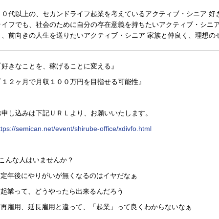
５０代以上の、セカンドライフ起業を考えているアクティブ・シニア 好
ライフでも、社会のために自分の存在意義を持ちたいアクティブ・シニア
と、前向きの人生を送りたいアクティブ・シニア 家族と仲良く、理想の
『好きなことを、稼げることに変える』
『１２ヶ月で月収１００万円を目指せる可能性』
お申し込みは下記ＵＲＬより、お願いいたします。
ttps://semican.net/event/shirube-office/xdivfo.html
■こんな人はいませんか？
✅定年後にやりがいが無くなるのはイヤだなぁ
✅起業って、どうやったら出来るんだろう
✅再雇用、延長雇用と違って、「起業」って良くわからないなぁ