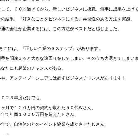
そして、６０才過ぎてから、新しいビジネスに挑戦、無事に成果を上げ
その結果、『好きなことをビジネスにする』再現性のある方法を実感。
普通の会社が企業するには、この方法がベストだと感じました。
■そこには、『正しい企業の３ステップ』があります。
順番を間違えると大きな遠回りをしてしまい、そのうち力尽きてしまい
あなたにも起業のチャンスがある、
いや、アクティブ・シニアには必ずビジネスチャンスがあります！
２０２３年度だけでも、
３ヶ月で１２０万円の契約が取れた５０代Ｗさん、
２年で年商１０００万円を超えたＦさん、
半年で、自治体のとのイベント協業を成功させたＫさん、
・・・