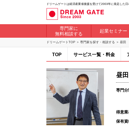
ドリームゲートは経済産業省後援を受けて2003年に発足した
専門家に
起業セミナー
無料相談する
ドリームゲートTOP
専門家を探す・相談する
昼田
TOP
サービス一覧・料金
昼田
専門分
得意業
保有資