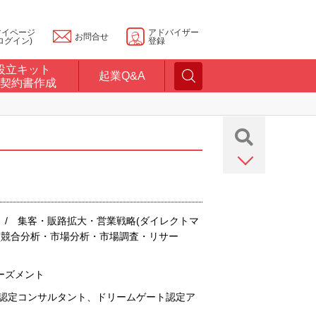
マイページ
アドバイザー
お問合せ
ログイン)
登録
設立キット
起業Q&A
契約書作成
 / 集客・販路拡大・営業戦略(ダイレクトマ
査(競合分析・市場分析・市場調査・リサー
ーズメント
認定コンサルタント、ドリームゲート認定ア