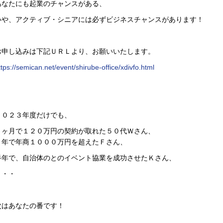
あなたにも起業のチャンスがある、
いや、アクティブ・シニアには必ずビジネスチャンスがあります！
お申し込みは下記ＵＲＬより、お願いいたします。
ttps://semican.net/event/shirube-office/xdivfo.html
２０２３年度だけでも、
３ヶ月で１２０万円の契約が取れた５０代Ｗさん、
２年で年商１０００万円を超えたＦさん、
半年で、自治体のとのイベント協業を成功させたＫさん、
・・・
次はあなたの番です！