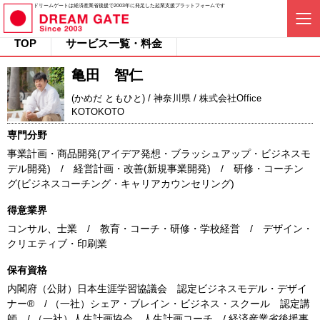
ドリームゲートは経済産業省後援で2003年に発足した起業支援プラットフォームです
TOP
サービス一覧・料金
亀田 智仁
(かめだ ともひと) / 神奈川県 / 株式会社Office
KOTOKOTO
専門分野
事業計画・商品開発(アイデア発想・ブラッシュアップ・ビジネスモ
デル開発) / 経営計画・改善(新規事業開発) / 研修・コーチン
グ(ビジネスコーチング・キャリアカウンセリング)
得意業界
コンサル、士業 / 教育・コーチ・研修・学校経営 / デザイン・
クリエティブ・印刷業
保有資格
内閣府（公財）日本生涯学習協議会 認定ビジネスモデル・デザイ
ナー® / （一社）シェア・ブレイン・ビジネス・スクール 認定講
師 / （一社）人生計画協会 人生計画コーチ / 経済産業省後援事