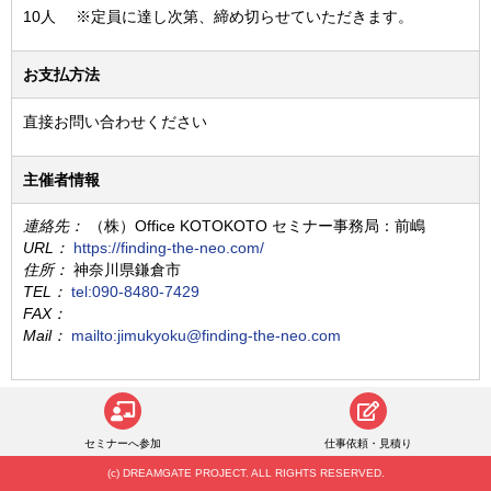
10人 ※定員に達し次第、締め切らせていただきます。
お支払方法
直接お問い合わせください
主催者情報
連絡先：
（株）Office KOTOKOTO セミナー事務局：前嶋
URL：
https://finding-the-neo.com/
住所：
神奈川県鎌倉市
TEL：
tel:090-8480-7429
FAX：
Mail：
mailto:jimukyoku@finding-the-neo.com
申込み期限が終了しました
セミナーへ参加
仕事依頼・見積り
(c) DREAMGATE PROJECT. ALL RIGHTS RESERVED.