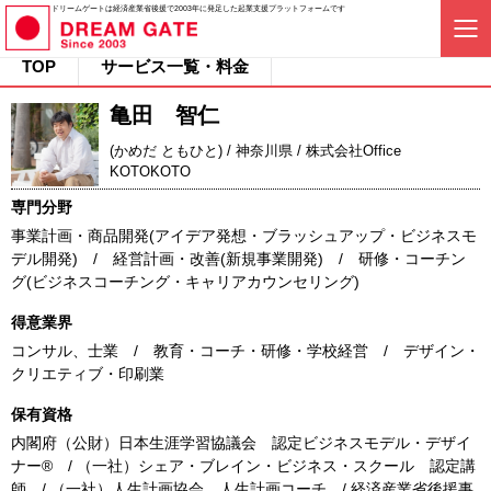
ドリームゲートは経済産業省後援で2003年に発足した起業支援プラットフォームです
TOP
サービス一覧・料金
亀田 智仁
(かめだ ともひと) / 神奈川県 / 株式会社Office
KOTOKOTO
専門分野
事業計画・商品開発(アイデア発想・ブラッシュアップ・ビジネスモ
デル開発) / 経営計画・改善(新規事業開発) / 研修・コーチン
グ(ビジネスコーチング・キャリアカウンセリング)
得意業界
コンサル、士業 / 教育・コーチ・研修・学校経営 / デザイン・
クリエティブ・印刷業
保有資格
内閣府（公財）日本生涯学習協議会 認定ビジネスモデル・デザイ
ナー® / （一社）シェア・ブレイン・ビジネス・スクール 認定講
師 / （一社）人生計画協会 人生計画コーチ / 経済産業省後援事