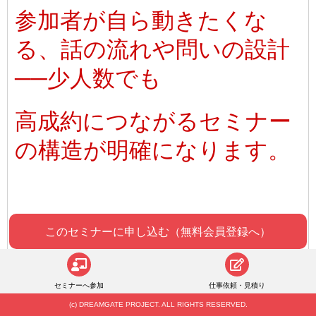
参加者が自ら動きたくな
る、話の流れや問いの設計
──
少人数でも
高成約につながるセミナー
の構造が明確になります。
【3】高額化の本質を理解
し、自信を持って価格設定
セミナーへ参加
仕事依頼・見積り
できる
(c) DREAMGATE PROJECT. ALL RIGHTS RESERVED.