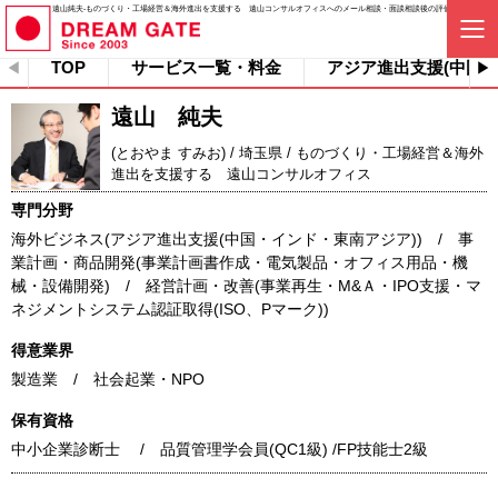
遠山純夫-ものづくり・工場経営＆海外進出を支援する 遠山コンサルオフィスへのメール相談・面談相談後の評価・コメント一覧
TOP
サービス一覧・料金
アジア進出支援(中国
遠山 純夫
(とおやま すみお) / 埼玉県 / ものづくり・工場経営＆海外
進出を支援する 遠山コンサルオフィス
専門分野
海外ビジネス(アジア進出支援(中国・インド・東南アジア)) / 事
業計画・商品開発(事業計画書作成・電気製品・オフィス用品・機
械・設備開発) / 経営計画・改善(事業再生・M&Ａ・IPO支援・マ
ネジメントシステム認証取得(ISO、Pマーク))
得意業界
製造業 / 社会起業・NPO
保有資格
中小企業診断士 / 品質管理学会員(QC1級) /FP技能士2級