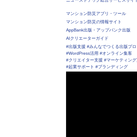
ニューズドテック総合サービスサイ
マンション防災アプリ・ツール
マンション防災の情報サイト
AppBank出版・アップバンク出版
AIクリエーターガイド
#出版支援 #みんなでつくる出版プロジ
#WordPress活用 #オンライン集客
#クリエイター支援 #マーケティング
#起業サポート #ブランディング