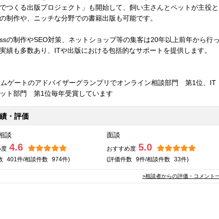
でつくる出版プロジェクト」も開始して、飼い主さんとペットが主役と
の制作や、ニッチな分野での書籍出版も可能です。
Pressの制作やSEO対策、ネットショップ等の集客は20年以上前年から行
実績も多数あり、ITや出版における包括的なサポートを提供します。
績・評価
相談
面談
4.6
5.0
め度
おすすめ度
数
401件/相談
件数
974件)
(評価
件数
9件/相談
件数
33件)
>相談者からの評価・コメント