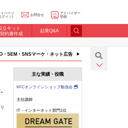
マイページ
アドバイザー
お問合せ
ログイン)
登録
設立キット
起業Q&A
契約書作成
EO・SEM・SNSマーケ・ネット広告
コンテンツ・メディ
主な実績・役職
、
KFCオンラインショップ勉強会
す。
主任講師
庫リ
IT・インターネット部門1位