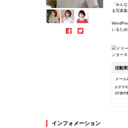
「みんな
る写真集
Word
いるため
活動実
メール
おすす
(評価
件
インフォメーション