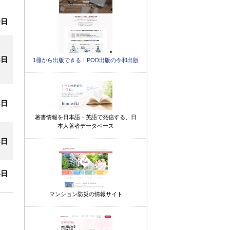
9日
8日
1冊から出版できる！POD出版の令和出版
8日
著書情報を日本語・英語で発信する、日
本人著者データベース
4日
4日
マンション防災の情報サイト