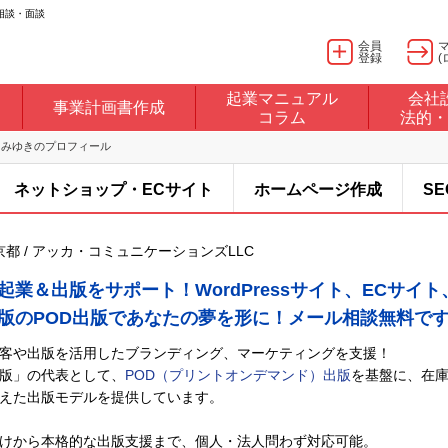
相談・面談
会員
登録
(
起業マニュアル
会社
事業計画書作成
コラム
法的・
 みゆきのプロフィール
ネットショップ・ECサイト
ホームページ作成
S
 東京都 / アッカ・コミュニケーションズLLC
起業＆出版をサポート！WordPressサイト、ECサイト
版のPOD出版であなたの夢を形に！メール相談無料で
客や出版を活用したブランディング、マーケティングを支援！
版」の代表として、
POD（プリントオンデマンド）出版
を基盤に、在
えた出版モデルを提供しています。
けから本格的な出版支援まで、個人・法人問わず対応可能。