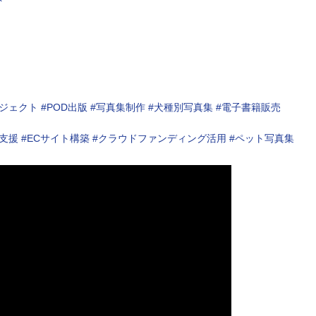
ト
ェクト #POD出版 #写真集制作 #犬種別写真集 #電子書籍販売
支援 #ECサイト構築 #クラウドファンディング活用 #ペット写真集