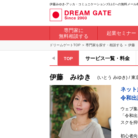
伊藤みゆき-アッカ・コミュニケーションズLLCへの無料メール
専門家に
起業セミナー
無料相談する
ドリームゲートTOP
専門家を探す・相談する
伊藤
サービス一覧・料金
TOP
伊藤 みゆき
(いとう みゆき) /
ネット
令和出
ウェブ集
「令和出
スクを抑
初心者向