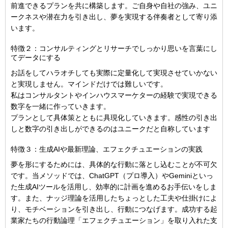
前進できるプランを共に構築します。ご自身や自社の強み、ユニ
ークネスや潜在力を引き出し、夢を実現する伴奏者として寄り添
います。
特徴２：コンサルティングとリサーチでしっかり思いを言葉にし
てデータにする
お話をしてハラオチしても実際に定量化して実現させていかない
と実現しません。マインドだけでは難しいです。
私はコンサルタントやインハウスマーケターの経験で実現できる
数字を一緒に作っていきます。
プランとして具体策とともに具現化していきます。感性の引き出
しと数字の引き出しができるのはユニークだと自称しています
特徴３：生成AIや最新理論、エフェクチュエーションの実践
夢を形にするためには、具体的な行動に落とし込むことが不可欠
です。当メソッドでは、ChatGPT（プロ導入）やGeminiといっ
た生成AIツールを活用し、効率的に計画を進めるお手伝いをしま
す。また、ナッジ理論を活用したちょっとした工夫や仕掛けによ
り、モチベーションを引き出し、行動につなげます。
成功する起
業家たちの行動論理「エフェクチュエーション」を取り入れた支