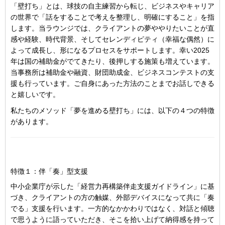
「壁打ち」とは、球技の自主練習から転じ、ビジネスやキャリア
の世界で「話をすることで考えを整理し、明確にすること」を指
します。当ラウンジでは、クライアントの夢ややりたいことが直
感や経験、時代背景、そしてセレンディピティ（幸福な偶然）に
よって成長し、形になるプロセスをサポートします。幸い2025
年は国の補助金がでてきたり、後押しする施策も増えています。
当事務所は補助金や融資、財団助成金、ビジネスコンテストの支
援も行っています。ご自身にあった方法のことまでお話しできる
と嬉しいです。
私たちのメソッド「夢を進める壁打ち」には、以下の４つの特徴
があります。
特徴１：伴「奏」型支援
中小企業庁が示した「経営力再構築伴走支援ガイドライン」に基
づき、クライアントの方の触媒、外部デバイスになって共に「奏
でる」支援を行います。一方的なかかわりではなく、対話と傾聴
で思うように語っていただき、そこを拾い上げて納得感を持って