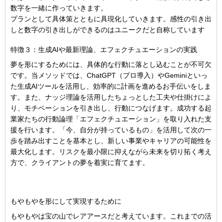
数字を一緒に作っていきます。
プランとして具体策とともに具現化していきます。感性の引き出
しと数字の引き出しができるのはユニークだと自称しています
特徴３：生成AIや最新理論、エフェクチュエーションの実践
夢を形にするためには、具体的な行動に落とし込むことが不可欠
です。当メソッドでは、ChatGPT（プロ導入）やGeminiといっ
た生成AIツールを活用し、効率的に計画を進めるお手伝いをしま
す。また、ナッジ理論を活用したちょっとした工夫や仕掛けによ
り、モチベーションを引き出し、行動につなげます。
成功する起
業家たちの行動論理「エフェクチュエーション」を取り入れた支
援を行います。「今、自分が持っているもの」を活用して次の一
歩を踏み出すことを基本とし、新しい事業やキャリアの可能性を
最大化します。リスクを最小限に抑えながら未来を切り拓く考え
方で、クライアントの夢を着実に育てます。
もやもやを形にして実現するために
もやもやは宝の山でレアアースだと考えています。これまでの活