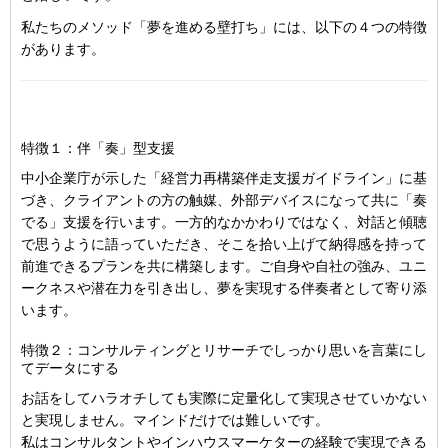
私たちのメソッド「夢を進める壁打ち」には、以下の４つの特徴
があります。
特徴１：伴「奏」型支援
中小企業庁が示した「経営力再構築伴走支援ガイドライン」に基
づき、クライアントの方の触媒、外部デバイスになって共に「奏
でる」支援を行います。一方的なかかわりではなく、対話と傾聴
で思うように語っていただき、そこを拾い上げて納得感を持って
前進できるプランを共に構築します。ご自身や自社の強み、ユニ
ークネスや潜在力を引き出し、夢を実現する伴奏者として寄り添
います。
特徴２：コンサルティングとリサーチでしっかり思いを言葉にし
てデータにする
お話をしてハラオチしても実際に定量化して実現させていかない
と実現しません。マインドだけでは難しいです。
私はコンサルタントやインハウスマーケターの経験で実現できる