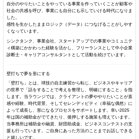
自分のやりたいことをやっている事業を作っていくことが顧客や
社会の共感を呼び、事業にも自分にも示していける時代になりま
した。
感性を生かしたままロジック（データ）につなげることがしやす
くなっています。
シンクタンク、事業会社、スタートアップでの事業やコミュニテ
ィ構築にかかわった経験を活かし、フリーランスとして中小企業
診断士・キャリアコンサルタントとして活動を続けています。
壁打ちで夢を形にする
「壁打ち」とは、球技の自主練習から転じ、ビジネスやキャリア
の世界で「話をすることで考えを整理し、明確にすること」を指
します。当ラウンジでは、クライアントの夢ややりたいことが直
感や経験、時代背景、そしてセレンディピティ（幸福な偶然）に
よって成長し、形になるプロセスをサポートします。幸い2025
年は国の補助金がでてきたり、後押しする施策も増えています。
当事務所は補助金や融資、財団助成金、ビジネスコンテストの支
援も行っています。ご自身にあった方法のことまでお話しできる
と嬉しいです。