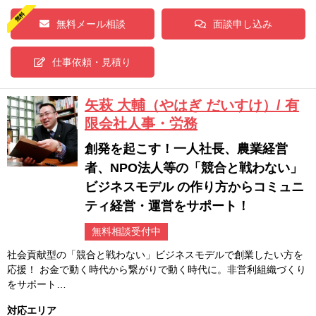
無料メール相談
面談申し込み
仕事依頼・見積り
矢萩 大輔（やはぎ だいすけ）/ 有
限会社人事・労務
創発を起こす！一人社長、農業経営
者、NPO法人等の「競合と戦わない」
ビジネスモデル の作り方からコミュニ
ティ経営・運営をサポート！
無料相談受付中
社会貢献型の「競合と戦わない」ビジネスモデルで創業したい方を
応援！ お金で動く時代から繋がりで動く時代に。非営利組織づくり
をサポート…
対応エリア