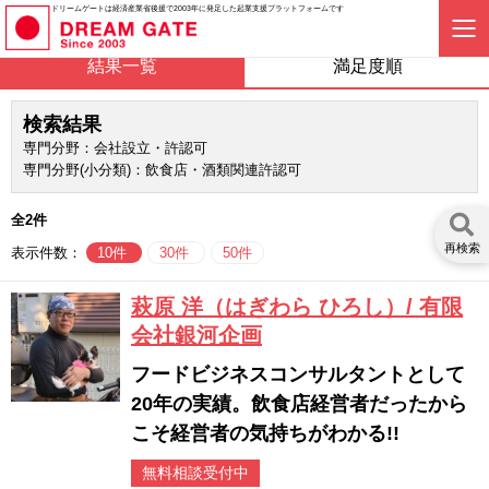
ドリームゲートは経済産業省後援で2003年に発足した起業支援プラットフォームです
結果一覧
満足度順
検索結果
専門分野：会社設立・許認可
専門分野(小分類)：飲食店・酒類関連許認可
全2件
再検索
表示件数：
10件
30件
50件
萩原 洋（はぎわら ひろし）/ 有限
会社銀河企画
フードビジネスコンサルタントとして
20年の実績。飲食店経営者だったから
こそ経営者の気持ちがわかる!!
無料相談受付中