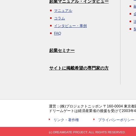
起業マニュアル・インタビュー
マニュアル
コラム
インタビュー・事例
FAQ
起業セミナー
サイトに掲載希望の専門家の方
運営：(株)プロジェクトニッポン 〒160-0004 東京
ドリームゲートは経済産業省の後援を受けて2003
リンク・著作権
プライバシーポリシー
(c) DREAMGATE PROJECT. ALL RIGHTS RESERVED.