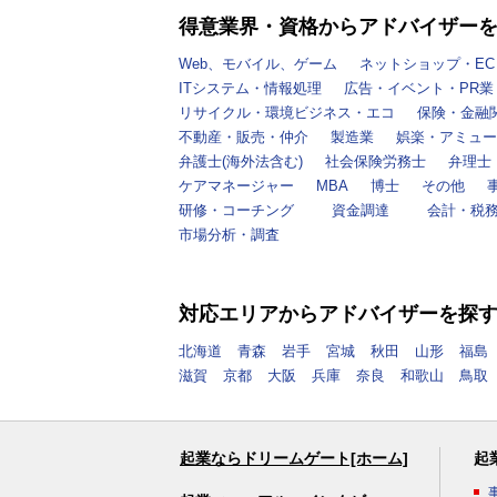
得意業界・資格からアドバイザー
Web、モバイル、ゲーム
ネットショップ・EC
ITシステム・情報処理
広告・イベント・PR業
リサイクル・環境ビジネス・エコ
保険・金融
不動産・販売・仲介
製造業
娯楽・アミュー
弁護士(海外法含む)
社会保険労務士
弁理士
ケアマネージャー
MBA
博士
その他
研修・コーチング
資金調達
会計・税
市場分析・調査
対応エリアからアドバイザーを探
北海道
青森
岩手
宮城
秋田
山形
福島
滋賀
京都
大阪
兵庫
奈良
和歌山
鳥取
起業ならドリームゲート[ホーム]
起