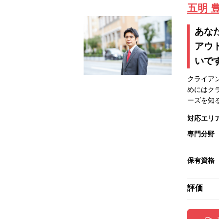
五明 
あな
アウ
いで
クライア
めにはク
ーズを知
対応エリ
専門分野
保有資格
評価