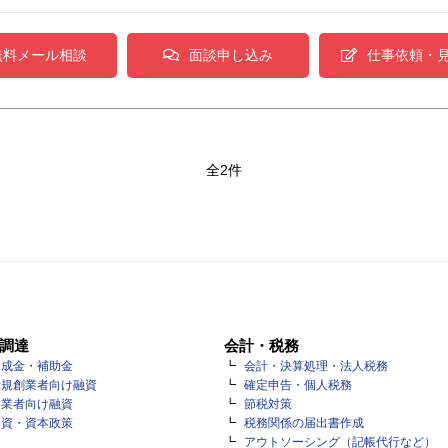
無料メール相談
面談申し込み
仕事依頼・
全2件
調達
会計・税務
助成金・補助金
会計・決算処理・法人税務
新規創業者向け融資
確定申告・個人税務
事業者向け融資
節税対策
出資・資本政策
税務関係の届出書作成
アウトソーシング（記帳代行など）