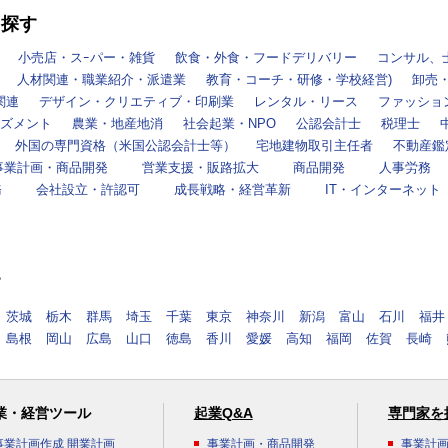
を探す
小売店・スｰパー・雑貨
飲食・外食・フードデリバリー
コンサル、
人材関連・職業紹介・派遣業
教育・コーチ・研修・学校経営)
卸売
関連
デザイン・クリエティブ・印刷業
レンタル・リース
ファッショ
ズメント
農業・地産地消
社会起業・NPO
公認会計士
税理士
外国の専門資格（米国公認会計士等）
宅地建物取引主任者
不動産鑑
事業計画・商品開発
営業支援・販路拡大
商品開発
人事労務
務
会社設立・許認可
成長戦略・経営革新
IT・インターネット
す
茨城
栃木
群馬
埼玉
千葉
東京
神奈川
新潟
富山
石川
福井
島根
岡山
広島
山口
徳島
香川
愛媛
高知
福岡
佐賀
長崎
業・経営ツール
起業Q&A
専門家を
事業計画作成 開業計画
事業計画・商品開発
事業計