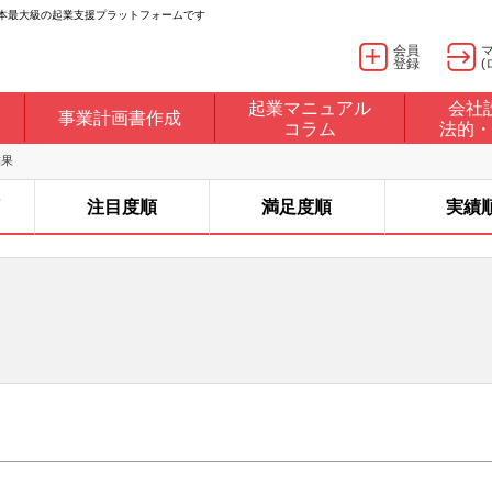
日本最大級の起業支援プラットフォームです
会員
登録
(
起業マニュアル
会社
事業計画書作成
コラム
法的・
結果
注目度順
満足度順
実績