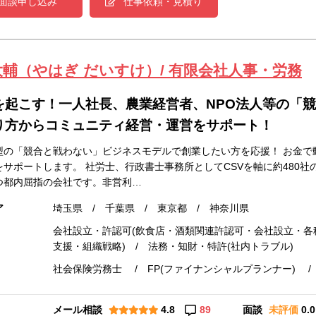
面談申し込み
仕事依頼・見積り
大輔（やはぎ だいすけ）/ 有限会社人事・労務
を起こす！一人社長、農業経営者、NPO法人等の「
り方からコミュニティ経営・運営をサポート！
型の「競合と戦わない」ビジネスモデルで創業したい方を応援！ お金で
をサポートします。 社労士、行政書士事務所としてCSVを軸に約480
つ都内屈指の会社です。非営利…
ア
埼玉県 / 千葉県 / 東京都 / 神奈川県
会社設立・許認可(飲食店・酒類関連許認可・会社設立・各種
支援・組織戦略) / 法務・知財・特許(社内トラブル)
社会保険労務士 / FP(ファイナンシャルプランナー) /
メール相談
4.8
89
面談
未評価
0.0