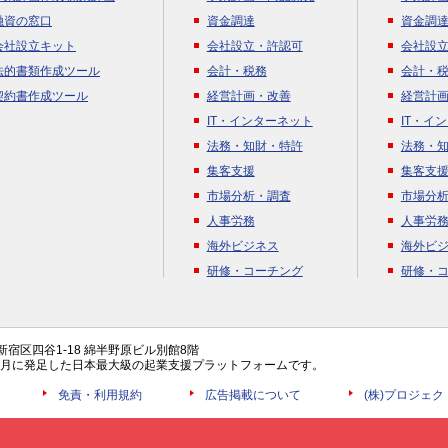
融資の窓口
資金調達
資金調
会社設立キット
会社設立・許認可
会社設
法的書類作成ツール
会計・税務
会計・
契約書作成ツール
経営計画・改善
経営計
IT・インターネット
IT・イ
法務・知財・特許
法務・
集客支援
集客支
市場分析・調査
市場分
人事労務
人事労
海外ビジネス
海外ビ
研修・コーチング
研修・
都新宿区四谷1-18 綿半野原ビル別館8階
年4月に発足した日本最大級の起業支援プラットフォームです。
免責・利用規約
広告掲載について
(株)プロジェ