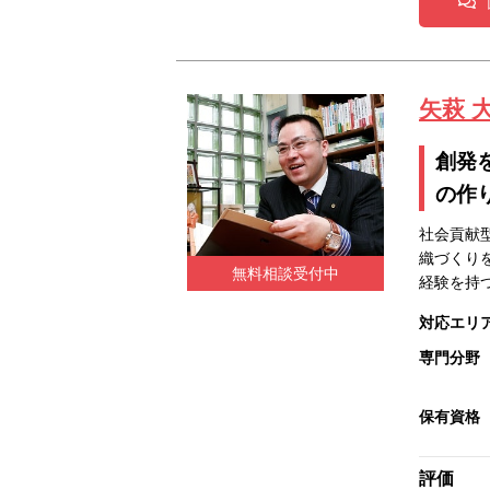
矢萩 
創発
の作
社会貢献
織づくり
無料相談受付中
経験を持
対応エリ
専門分野
保有資格
評価