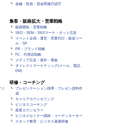
金融・投資・貸金関連許認可
集客・販路拡大・営業戦略
販路開拓・営業戦略
SEO・SEM・SNSマーケ・ネット広告
イベント企画・運営・営業代行・販促ツー
ル・SP
PR・ブランド戦略
FC・代理店戦略
メディア広告・屋外・看板
ダイレクトマーケティング(メール、電話、
DM)
研修・コーチング
アジ
プレゼンテーション指導・プレゼン資料作
成
キャリアカウンセリング
ビジネスコーチング
産業カウンセラー
ビジネスセミナー講師・コーディネーター
スタッフ教育・ビジネス基礎研修