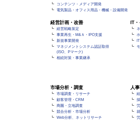
コンテンツ・メディア開発
電気製品・オフィス用品・機械・設備開発
経営計画・改善
IT
経営戦略策定
ネ
事業再生・M&Ａ・IPO支援
新規事業開発
I
マネジメントシステム認証取得
(ISO、Pマーク)
相続対策・事業継承
市場分析・調査
人事
市場調査・リサーチ
顧客管理・CRM
商圏・立地調査
競合分析・市場分析
Web分析、ネットリサーチ