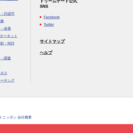
ドリームゲート公式
SNS
達
立・許認可
Facebook
税務
Twitter
画・改善
ンターネット
サイトマップ
知財・特許
援
ヘルプ
析・調査
務
ジネス
コーチング
クトニッポン 会社概要