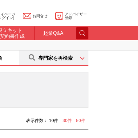
マイページ
アドバイザー
お問合せ
ログイン)
登録
設立キット
起業Q&A
契約書作成
順
専門家を再検索
表示件数：
10件
30件
50件