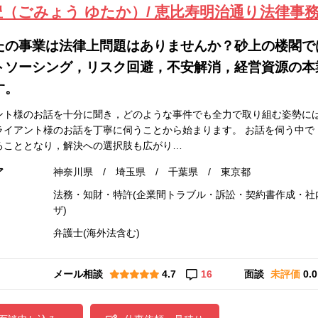
豊（ごみょう ゆたか）/ 恵比寿明治通り法律事
たの事業は法律上問題はありませんか？砂上の楼閣で
トソーシング，リスク回避，不安解消，経営資源の本
す。
ント様のお話を十分に聞き，どのような事件でも全力で取り組む姿勢には
ライアント様のお話を丁寧に伺うことから始まります。 お話を伺う中で
ることとなり，解決への選択肢も広がり…
ア
神奈川県 / 埼玉県 / 千葉県 / 東京都
法務・知財・特許(企業間トラブル・訴訟・契約書作成・社内
ザ)
弁護士(海外法含む)
メール相談
4.7
16
面談
未評価
0.0