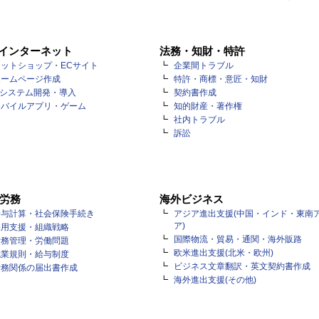
・インターネット
法務・知財・特許
ットショップ・ECサイト
企業間トラブル
ホームページ作成
特許・商標・意匠・知財
Tシステム開発・導入
契約書作成
モバイルアプリ・ゲーム
知的財産・著作権
社内トラブル
訴訟
労務
海外ビジネス
給与計算・社会保険手続き
アジア進出支援(中国・インド・東南
ア)
採用支援・組織戦略
国際物流・貿易・通関・海外販路
労務管理・労働問題
欧米進出支援(北米・欧州)
就業規則・給与制度
ビジネス文章翻訳・英文契約書作成
労務関係の届出書作成
海外進出支援(その他)