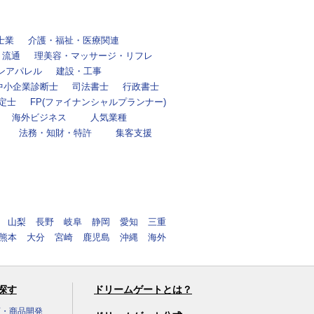
士業
介護・福祉・医療関連
・流通
理美容・マッサージ・リフレ
ンアパレル
建設・工事
中小企業診断士
司法書士
行政書士
定士
FP(ファイナンシャルプランナー)
海外ビジネス
人気業種
法務・知財・特許
集客支援
山梨
長野
岐阜
静岡
愛知
三重
熊本
大分
宮崎
鹿児島
沖縄
海外
探す
ドリームゲートとは？
画・商品開発