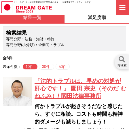
ドリームゲートは経済産業省後援で2003年に発足した起業支援プラットフォームです
結果一覧
満足度順
検索結果
専門分野：法務・知財・特許
専門分野(小分類)：企業間トラブル
全8件
再検索
表示件数：
10件
30件
50件
「法的トラブルは、早めの対処が
肝心です！」 園田 宗史（そのだ む
ねふみ）/ 園田法律事務所
何かトラブルが起きそうだなと感じた
ら、すぐに相談。コストも時間も精神
的ダメージも減らしましょう！