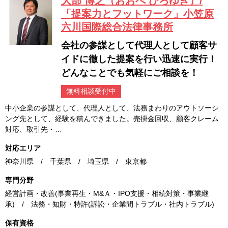
大部 博之（おおべ ひろゆき）/
「提案力とフットワーク」小笠原
六川国際総合法律事務所
会社の参謀として代理人として顧客サ
イドに徹した提案を行い迅速に実行！
どんなことでも気軽にご相談を！
無料相談受付中
中小企業の参謀として、代理人として、法務まわりのアウトソーシ
ング先として、経験を積んできました。売掛金回収、顧客クレーム
対応、取引先・…
対応エリア
神奈川県 / 千葉県 / 埼玉県 / 東京都
専門分野
経営計画・改善(事業再生・M&Ａ・IPO支援・相続対策・事業継
承) / 法務・知財・特許(訴訟・企業間トラブル・社内トラブル)
保有資格