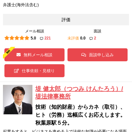
弁護士(海外法含む)
評価
メール相談
面談
5.0
221
未評価
0.0
2
無料メール相談
面談申し込み
仕事依頼・見積り
堤 健太郎（つつみ けんたろう）/
堤法律事務所
技術（知的財産）からカネ（取引）、
ヒト（労務）迄幅広くお応えします。
秋葉原駅５分。
起業をすると、ビジネスを進める上で法的な知識が必要になる場面