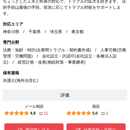
ちょっとした工夫と即座の対応で、トラブルの拡大を防ぎます。 法
的手続は最後の手段。状況に応じてトラブル対処をサポートしま
す。
対応エリア
神奈川県 / 千葉県 / 埼玉県 / 東京都
専門分野
法務・知財・特許(企業間トラブル・契約書作成) / 人事労務(労務
管理・労働問題) / 会社設立・許認可(会社設立・各種法人設
立) / 経営計画・改善(相続対策・事業継承)
保有資格
弁護士(海外法含む)
評価
メール相談
面談
4.8
11
5.0
2
面談申し込み
仕事依頼・見積り