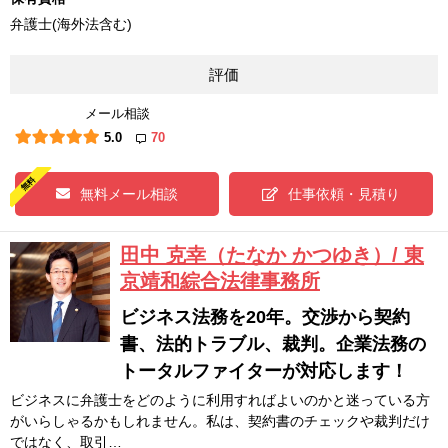
弁護士(海外法含む)
評価
メール相談
5.0
70
無料メール相談
仕事依頼・見積り
田中 克幸（たなか かつゆき）/ 東
京靖和綜合法律事務所
ビジネス法務を20年。交渉から契約
書、法的トラブル、裁判。企業法務の
トータルファイターが対応します！
ビジネスに弁護士をどのように利用すればよいのかと迷っている方
がいらしゃるかもしれません。私は、契約書のチェックや裁判だけ
ではなく、取引…