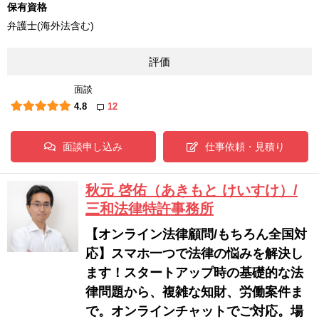
保有資格
弁護士(海外法含む)
評価
面談
4.8
12
面談申し込み
仕事依頼・見積り
秋元 啓佑（あきもと けいすけ）/
三和法律特許事務所
【オンライン法律顧問/もちろん全国対
応】スマホ一つで法律の悩みを解決し
ます！スタートアップ時の基礎的な法
律問題から、複雑な知財、労働案件ま
で。オンラインチャットでご対応。場