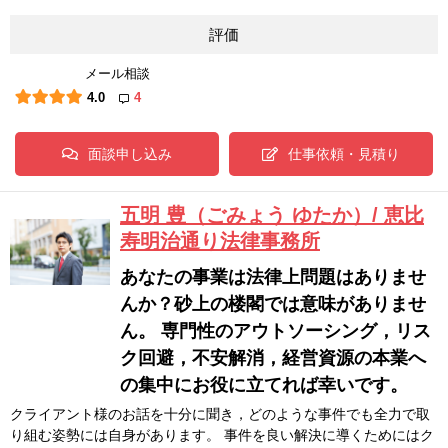
評価
メール相談
4.0
4
面談申し込み
仕事依頼・見積り
五明 豊（ごみょう ゆたか）/ 恵比
寿明治通り法律事務所
あなたの事業は法律上問題はありませ
んか？砂上の楼閣では意味がありませ
ん。 専門性のアウトソーシング，リス
ク回避，不安解消，経営資源の本業へ
の集中にお役に立てれば幸いです。
クライアント様のお話を十分に聞き，どのような事件でも全力で取
り組む姿勢には自身があります。 事件を良い解決に導くためにはク