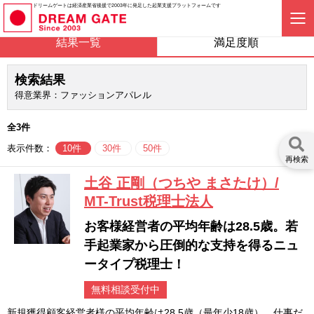
ドリームゲートは経済産業省後援で2003年に発足した起業支援プラットフォームです
結果一覧
満足度順
検索結果
得意業界：ファッションアパレル
全3件
表示件数：
10件
30件
50件
再検索
土谷 正剛（つちや まさたけ）/
MT-Trust税理士法人
お客様経営者の平均年齢は28.5歳。若
手起業家から圧倒的な支持を得るニュ
ータイプ税理士！
無料相談受付中
新規獲得顧客経営者様の平均年齢は28.5歳（最年少18歳）。仕事だ