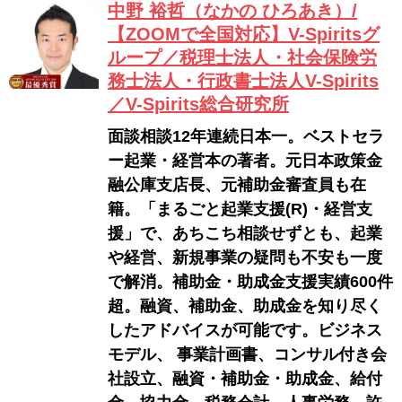
中野 裕哲（なかの ひろあき）/
【ZOOMで全国対応】V-Spiritsグ
ループ／税理士法人・社会保険労
務士法人・行政書士法人V-Spirits
／V-Spirits総合研究所
面談相談12年連続日本一。ベストセラ
ー起業・経営本の著者。元日本政策金
融公庫支店長、元補助金審査員も在
籍。「まるごと起業支援(R)・経営支
援」で、あちこち相談せずとも、起業
や経営、新規事業の疑問も不安も一度
で解消。補助金・助成金支援実績600件
超。融資、補助金、助成金を知り尽く
したアドバイスが可能です。ビジネス
モデル、 事業計画書、コンサル付き会
社設立、融資・補助金・助成金、給付