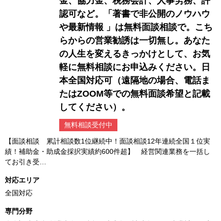
金、協力金、税務会計、人事労務、許
認可など。「著書で非公開のノウハウ
や最新情報 」は無料面談相談で。こち
らからの営業勧誘は一切無し。あなた
の人生を変えるきっかけとして、お気
軽に無料相談にお申込みください。日
本全国対応可（遠隔地の場合、電話ま
たはZOOM等での無料面談希望と記載
してください）。
無料相談受付中
【面談相談 累計相談数1位継続中！面談相談12年連続全国１位実
績！補助金・助成金採択実績約600件超】 経営関連業務を一括し
てお引き受…
対応エリア
全国対応
専門分野