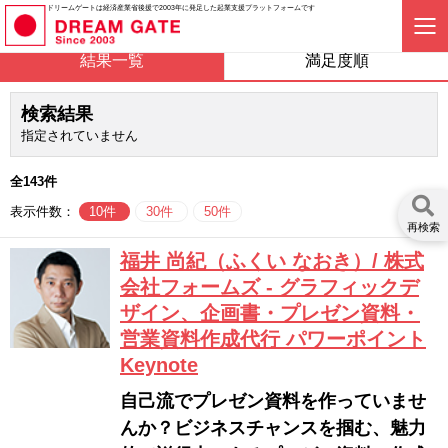
ドリームゲートは経済産業省後援で2003年に発足した起業支援プラットフォームです
結果一覧
満足度順
検索結果
指定されていません
全143件
表示件数：
10件
30件
50件
再検索
福井 尚紀（ふくい なおき）/ 株式
会社フォームズ - グラフィックデ
ザイン、企画書・プレゼン資料・
営業資料作成代行 パワーポイント
Keynote
自己流でプレゼン資料を作っていませ
んか？ビジネスチャンスを掴む、魅力