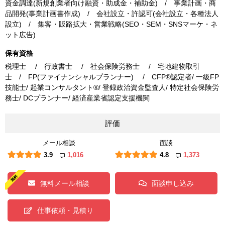
資金調達(新規創業者向け融資・助成金・補助金) / 事業計画・商
品開発(事業計画書作成) / 会社設立・許認可(会社設立・各種法人
設立) / 集客・販路拡大・営業戦略(SEO・SEM・SNSマーケ・ネ
ット広告)
保有資格
税理士 / 行政書士 / 社会保険労務士 / 宅地建物取引
士 / FP(ファイナンシャルプランナー) / CFP®認定者/ 一級FP
技能士/ 起業コンサルタント®/ 登録政治資金監査人/ 特定社会保険労
務士/ DCプランナー/ 経済産業省認定支援機関
評価
メール相談
面談
3.9
1,016
4.8
1,373
無料メール相談
面談申し込み
仕事依頼・見積り