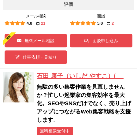
評価
メール相談
面談
4.0
21
5.0
2
無料メール相談
面談申し込み
仕事依頼・見積り
石田 康子（いしだ やすこ）/
無駄の多い集客作業を見直しません
か？忙しい起業家の集客効率を最大
化。SEOやSNSだけでなく、売り上げ
アップにつながるWeb集客戦略を支援
します。
無料相談受付中