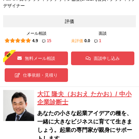
デザイナー
評価
メール相談
面談
4.9
15
未評価
0.0
1
無料メール相談
面談申し込み
仕事依頼・見積り
大江 隆夫（おおえ たかお）/ 中小
企業診断士
あなたの小さな起業アイデアの種を、
一緒に大きなビジネスに育てて生きま
しょう。起業の専門家が親身にサポー
トします。