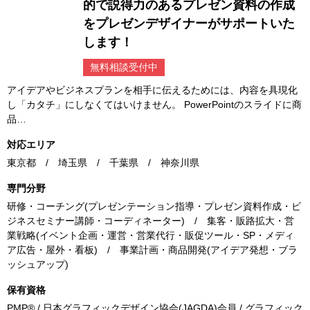
的で説得力のあるプレゼン資料の作成
をプレゼンデザイナーがサポートいた
します！
無料相談受付中
アイデアやビジネスプランを相手に伝えるためには、内容を具現化
し「カタチ」にしなくてはいけません。 PowerPointのスライドに商
品…
対応エリア
東京都 / 埼玉県 / 千葉県 / 神奈川県
専門分野
研修・コーチング(プレゼンテーション指導・プレゼン資料作成・ビ
ジネスセミナー講師・コーディネーター) / 集客・販路拡大・営
業戦略(イベント企画・運営・営業代行・販促ツール・SP・メディ
ア広告・屋外・看板) / 事業計画・商品開発(アイデア発想・ブラ
ッシュアップ)
保有資格
PMP® / 日本グラフィックデザイン協会(JAGDA)会員 / グラフィック