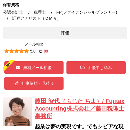
保有資格
公認会計士 / 税理士 / FP(ファイナンシャルプランナー)
/ 証券アナリスト（ＣＭＡ）
評価
メール相談
5.0
88
無料メール相談
面談申し込み
仕事依頼・見積り
藤田 智代（ふじた ちよ）/ Fujitax
Accounting株式会社／藤田税理士
事務所
起業は夢の実現です。でもシビアな現