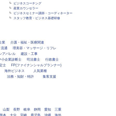
ビジネスコーチング
産業カウンセラー
ビジネスセミナー講師・コーディネーター
スタッフ教育・ビジネス基礎研修
士業
介護・福祉・医療関連
・流通
理美容・マッサージ・リフレ
ンアパレル
建設・工事
中小企業診断士
司法書士
行政書士
定士
FP(ファイナンシャルプランナー)
海外ビジネス
人気業種
法務・知財・特許
集客支援
山梨
長野
岐阜
静岡
愛知
三重
熊本
大分
宮崎
鹿児島
沖縄
海外