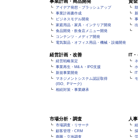
事業計画・商品開発
資金
アイデア発想・ブラッシュアップ
事業計画書作成
ビジネスモデル開発
家庭用品・家具・インテリア開発
食品開発・飲食店メニュー開発
コンテンツ・メディア開発
電気製品・オフィス用品・機械・設備開発
経営計画・改善
IT
経営戦略策定
ネ
事業再生・M&Ａ・IPO支援
新規事業開発
I
マネジメントシステム認証取得
(ISO、Pマーク)
相続対策・事業継承
市場分析・調査
人事
市場調査・リサーチ
顧客管理・CRM
商圏・立地調査