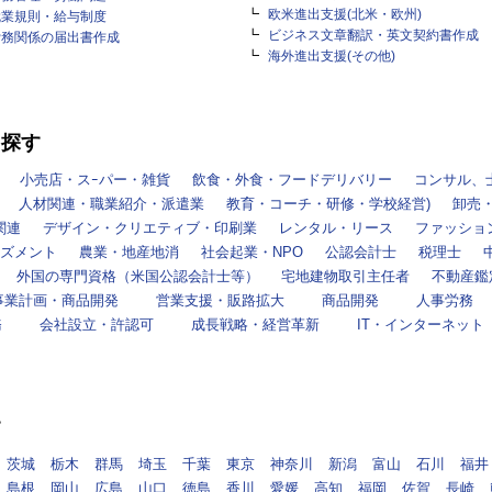
欧米進出支援(北米・欧州)
就業規則・給与制度
ビジネス文章翻訳・英文契約書作成
労務関係の届出書作成
海外進出支援(その他)
を探す
小売店・スｰパー・雑貨
飲食・外食・フードデリバリー
コンサル、
人材関連・職業紹介・派遣業
教育・コーチ・研修・学校経営)
卸売
関連
デザイン・クリエティブ・印刷業
レンタル・リース
ファッショ
ズメント
農業・地産地消
社会起業・NPO
公認会計士
税理士
外国の専門資格（米国公認会計士等）
宅地建物取引主任者
不動産鑑
事業計画・商品開発
営業支援・販路拡大
商品開発
人事労務
務
会社設立・許認可
成長戦略・経営革新
IT・インターネット
す
茨城
栃木
群馬
埼玉
千葉
東京
神奈川
新潟
富山
石川
福井
島根
岡山
広島
山口
徳島
香川
愛媛
高知
福岡
佐賀
長崎