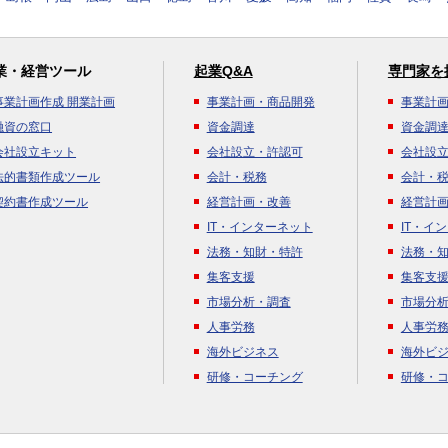
業・経営ツール
起業Q&A
専門家を
事業計画作成 開業計画
事業計画・商品開発
事業計
融資の窓口
資金調達
資金調
会社設立キット
会社設立・許認可
会社設
法的書類作成ツール
会計・税務
会計・
契約書作成ツール
経営計画・改善
経営計
IT・インターネット
IT・イ
法務・知財・特許
法務・
集客支援
集客支
市場分析・調査
市場分
人事労務
人事労
海外ビジネス
海外ビ
研修・コーチング
研修・