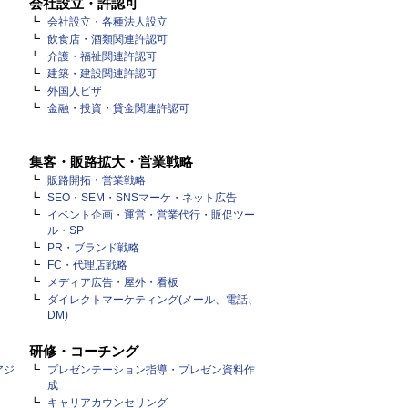
会社設立・許認可
会社設立・各種法人設立
飲食店・酒類関連許認可
介護・福祉関連許認可
建築・建設関連許認可
外国人ビザ
金融・投資・貸金関連許認可
集客・販路拡大・営業戦略
販路開拓・営業戦略
SEO・SEM・SNSマーケ・ネット広告
イベント企画・運営・営業代行・販促ツー
ル・SP
PR・ブランド戦略
FC・代理店戦略
メディア広告・屋外・看板
ダイレクトマーケティング(メール、電話、
DM)
研修・コーチング
アジ
プレゼンテーション指導・プレゼン資料作
成
キャリアカウンセリング