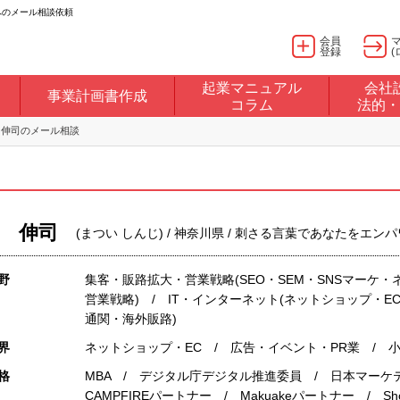
へのメール相談依頼
会員
登録
(
起業マニュアル
会社
事業計画書作成
コラム
法的・
 伸司のメール相談
 伸司
(まつい しんじ) / 神奈川県 / 刺さる言葉であなたをエ
野
集客・販路拡大・営業戦略(SEO・SEM・SNSマーケ
営業戦略) / IT・インターネット(ネットショップ・E
通関・海外販路)
界
ネットショップ・EC / 広告・イベント・PR業 / 
格
MBA / デジタル庁デジタル推進委員 / 日本マー
CAMPFIREパートナー / Makuakeパートナー / Sho