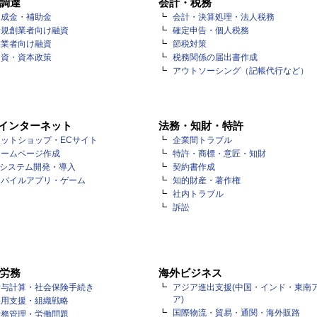
調達
会計・税務
助成金・補助金
会計・決算処理・法人税務
新規創業者向け融資
確定申告・個人税務
事業者向け融資
節税対策
出資・資本政策
税務関係の届出書作成
アウトソーシング（記帳代行など）
・インターネット
法務・知財・特許
ットショップ・ECサイト
企業間トラブル
ホームページ作成
特許・商標・意匠・知財
Tシステム開発・導入
契約書作成
モバイルアプリ・ゲーム
知的財産・著作権
社内トラブル
訴訟
労務
海外ビジネス
給与計算・社会保険手続き
アジア進出支援(中国・インド・東南
ア)
採用支援・組織戦略
国際物流・貿易・通関・海外販路
労務管理・労働問題