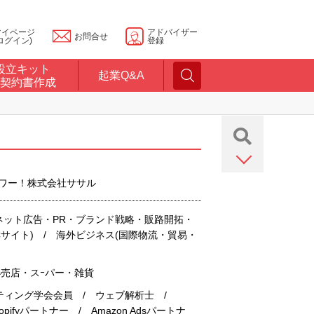
マイページ
アドバイザー
お問合せ
ログイン)
登録
設立キット
起業Q&A
契約書作成
ンパワー！株式会社ササル
・ネット広告・PR・ブランド戦略・販路開拓・
Cサイト) / 海外ビジネス(国際物流・貿易・
小売店・スｰパー・雑貨
ケティング学会会員 / ウェブ解析士 /
pifyパートナー / Amazon Adsパートナ