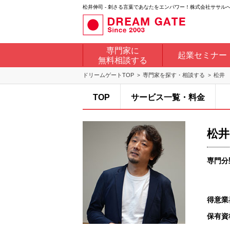
松井伸司 - 刺さる言葉であなたをエンパワー！株式会社ササル
専門家に
起業セミナー
無料相談する
ドリームゲートTOP
専門家を探す・相談する
松井
TOP
サービス一覧・料金
松井
専門分
得意業
保有資