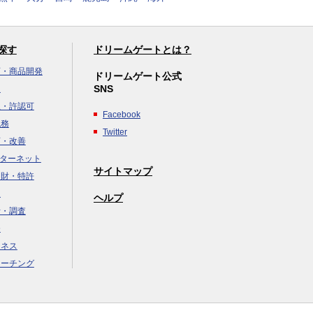
探す
ドリームゲートとは？
画・商品開発
ドリームゲート公式
SNS
達
立・許認可
Facebook
税務
Twitter
画・改善
ンターネット
サイトマップ
知財・特許
援
ヘルプ
析・調査
務
ジネス
コーチング