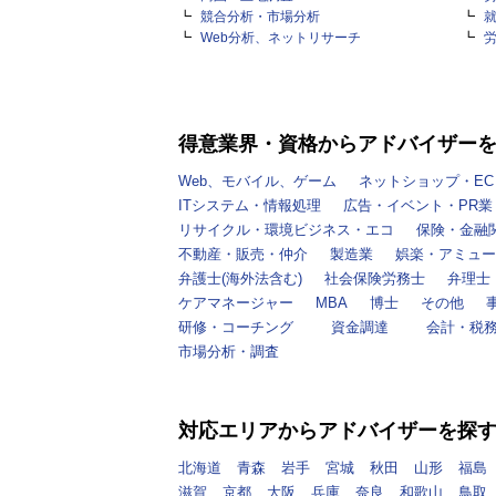
競合分析・市場分析
Web分析、ネットリサーチ
得意業界・資格からアドバイザー
Web、モバイル、ゲーム
ネットショップ・EC
ITシステム・情報処理
広告・イベント・PR業
リサイクル・環境ビジネス・エコ
保険・金融
不動産・販売・仲介
製造業
娯楽・アミュー
弁護士(海外法含む)
社会保険労務士
弁理士
ケアマネージャー
MBA
博士
その他
研修・コーチング
資金調達
会計・税
市場分析・調査
対応エリアからアドバイザーを探
北海道
青森
岩手
宮城
秋田
山形
福島
滋賀
京都
大阪
兵庫
奈良
和歌山
鳥取