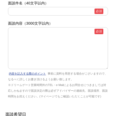
面談件名
（40文字以内）
必須
面談内容
（3000文字以内）
必須
内容を記入する際のポイント
事前に資料を用意する場合がございますので、
なるべく詳しくお書き頂けるようお願い致します。
※ドリームゲート営業時間外のTEL・e-Mailによるお問合せにつきましては対
応しかねますので面談決定の際は必ずアドバイザーの連絡先、面談場所、面談
時間をお控えください。(マイページでもご確認いただくことが可能です)
面談希望日