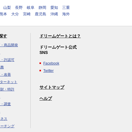
山梨
長野
岐阜
静岡
愛知
三重
熊本
大分
宮崎
鹿児島
沖縄
海外
探す
ドリームゲートとは？
画・商品開発
ドリームゲート公式
SNS
達
立・許認可
Facebook
税務
Twitter
画・改善
ンターネット
サイトマップ
知財・特許
援
ヘルプ
析・調査
務
ジネス
コーチング