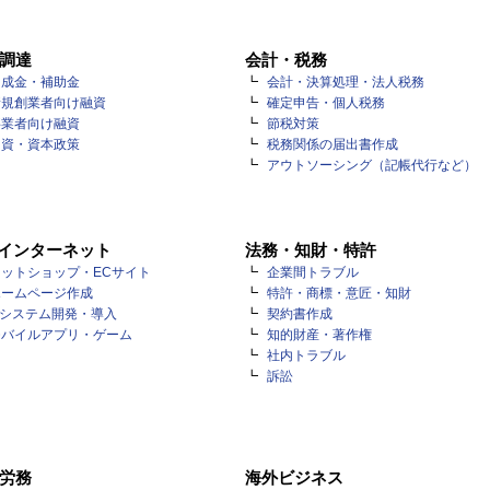
調達
会計・税務
助成金・補助金
会計・決算処理・法人税務
新規創業者向け融資
確定申告・個人税務
事業者向け融資
節税対策
出資・資本政策
税務関係の届出書作成
アウトソーシング（記帳代行など）
・インターネット
法務・知財・特許
ットショップ・ECサイト
企業間トラブル
ホームページ作成
特許・商標・意匠・知財
Tシステム開発・導入
契約書作成
モバイルアプリ・ゲーム
知的財産・著作権
社内トラブル
訴訟
労務
海外ビジネス