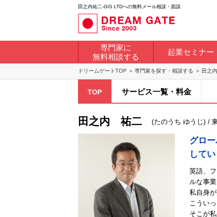
田之内祐二-GIS LTDへの無料メール相談・面談
専門家に
起業セミナー
無料相談する
ドリームゲートTOP
専門家を探す・相談する
田之
サービス一覧・料金
TOP
田之内 祐二
(たのうち ゆうじ) / 東京
グロー
してい
英語、フ
ルな事業
私自身が
こういっ
そこが私