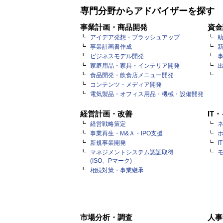
専門分野からアドバイザーを探す
事業計画・商品開発
資金
アイデア発想・ブラッシュアップ
事業計画書作成
ビジネスモデル開発
家庭用品・家具・インテリア開発
食品開発・飲食店メニュー開発
コンテンツ・メディア開発
電気製品・オフィス用品・機械・設備開発
経営計画・改善
IT
経営戦略策定
ネ
事業再生・M&Ａ・IPO支援
新規事業開発
I
マネジメントシステム認証取得
(ISO、Pマーク)
相続対策・事業継承
市場分析・調査
人事