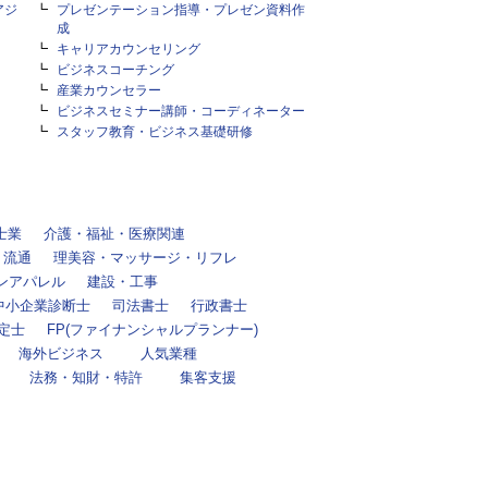
アジ
プレゼンテーション指導・プレゼン資料作
成
キャリアカウンセリング
ビジネスコーチング
産業カウンセラー
ビジネスセミナー講師・コーディネーター
スタッフ教育・ビジネス基礎研修
士業
介護・福祉・医療関連
・流通
理美容・マッサージ・リフレ
ンアパレル
建設・工事
中小企業診断士
司法書士
行政書士
定士
FP(ファイナンシャルプランナー)
海外ビジネス
人気業種
法務・知財・特許
集客支援