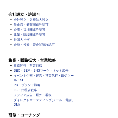
会社設立・許認可
会社設立・各種法人設立
飲食店・酒類関連許認可
介護・福祉関連許認可
建築・建設関連許認可
外国人ビザ
金融・投資・貸金関連許認可
集客・販路拡大・営業戦略
販路開拓・営業戦略
SEO・SEM・SNSマーケ・ネット広告
イベント企画・運営・営業代行・販促ツー
ル・SP
PR・ブランド戦略
FC・代理店戦略
メディア広告・屋外・看板
ダイレクトマーケティング(メール、電話、
DM)
研修・コーチング