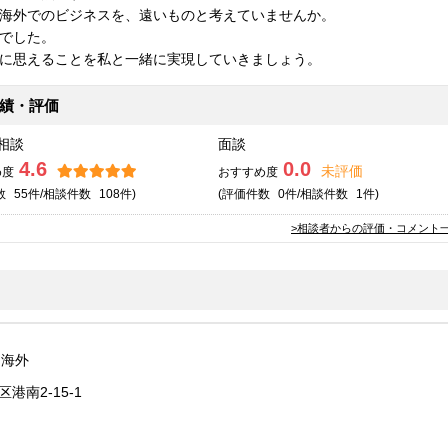
海外でのビジネスを、遠いものと考えていませんか。
でした。
に思えることを私と一緒に実現していきましょう。
績・評価
相談
面談
4.6
0.0
未評価
め度
おすすめ度
数
55件/相談
件数
108件)
(評価
件数
0件/相談
件数
1件)
>相談者からの評価・コメント
 海外
区港南2-15-1