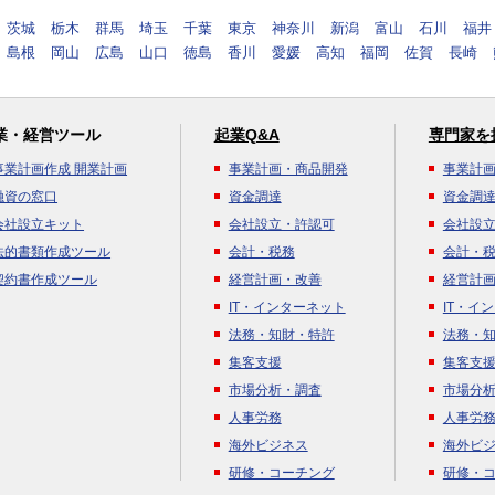
茨城
栃木
群馬
埼玉
千葉
東京
神奈川
新潟
富山
石川
福井
島根
岡山
広島
山口
徳島
香川
愛媛
高知
福岡
佐賀
長崎
業・経営ツール
起業Q&A
専門家を
事業計画作成 開業計画
事業計画・商品開発
事業計
融資の窓口
資金調達
資金調
会社設立キット
会社設立・許認可
会社設
法的書類作成ツール
会計・税務
会計・
契約書作成ツール
経営計画・改善
経営計
IT・インターネット
IT・イ
法務・知財・特許
法務・
集客支援
集客支
市場分析・調査
市場分
人事労務
人事労
海外ビジネス
海外ビ
研修・コーチング
研修・