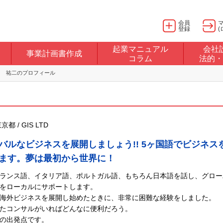
会員
登録
(
起業マニュアル
会社
事業計画書作成
コラム
法的・
内 祐二のプロフィール
都 / GIS LTD
バルなビジネスを展開しましょう!! 5ヶ国語でビジネス
ます。夢は最初から世界に！
ランス語、イタリア語、ポルトガル語、もちろん日本語を話し、グロー
をローカルにサポートします。
海外ビジネスを展開し始めたときに、非常に困難な経験をしました。
たコンサルがいればどんなに便利だろう。
の出発点です。