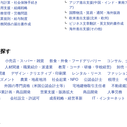
給与計算・社会保険手続き
アジア進出支援(中国・インド・東南
ア)
採用支援・組織戦略
国際物流・貿易・通関・海外販路
労務管理・労働問題
欧米進出支援(北米・欧州)
就業規則・給与制度
ビジネス文章翻訳・英文契約書作成
労務関係の届出書作成
海外進出支援(その他)
を探す
小売店・スｰパー・雑貨
飲食・外食・フードデリバリー
コンサル、
人材関連・職業紹介・派遣業
教育・コーチ・研修・学校経営)
卸売
関連
デザイン・クリエティブ・印刷業
レンタル・リース
ファッショ
ズメント
農業・地産地消
社会起業・NPO
公認会計士
税理士
外国の専門資格（米国公認会計士等）
宅地建物取引主任者
不動産鑑
事業計画・商品開発
営業支援・販路拡大
商品開発
人事労務
務
会社設立・許認可
成長戦略・経営革新
IT・インターネット
す