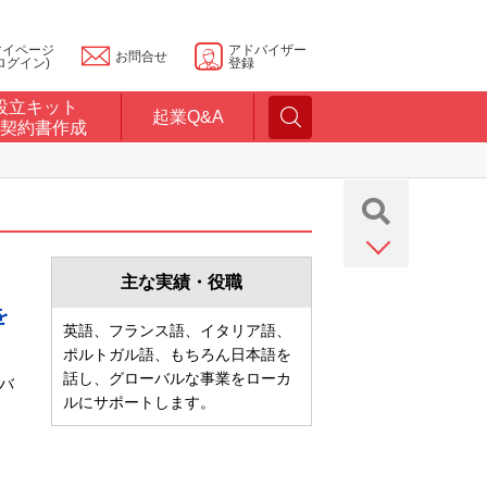
マイページ
アドバイザー
お問合せ
ログイン)
登録
設立キット
起業Q&A
契約書作成
主な実績・役職
を
英語、フランス語、イタリア語、
ポルトガル語、もちろん日本語を
話し、グローバルな事業をローカ
バ
ルにサポートします。