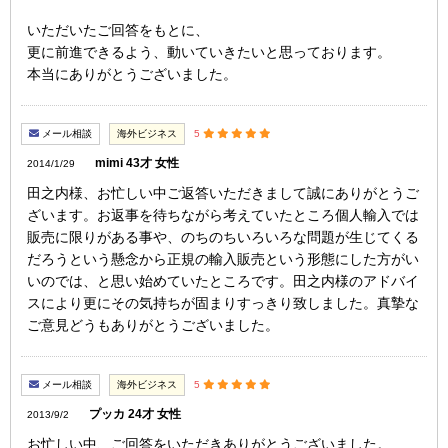
いただいたご回答をもとに、
更に前進できるよう、動いていきたいと思っております。
本当にありがとうございました。
メール相談
海外ビジネス
5
mimi 43才 女性
2014/1/29
田之内様、お忙しい中ご返答いただきまして誠にありがとうご
ざいます。お返事を待ちながら考えていたところ個人輸入では
販売に限りがある事や、のちのちいろいろな問題が生じてくる
だろうという懸念から正規の輸入販売という形態にした方がい
いのでは、と思い始めていたところです。田之内様のアドバイ
スにより更にその気持ちが固まりすっきり致しました。真摯な
ご意見どうもありがとうございました。
メール相談
海外ビジネス
5
プッカ 24才 女性
2013/9/2
お忙しい中、ご回答をいただきありがとうございました。