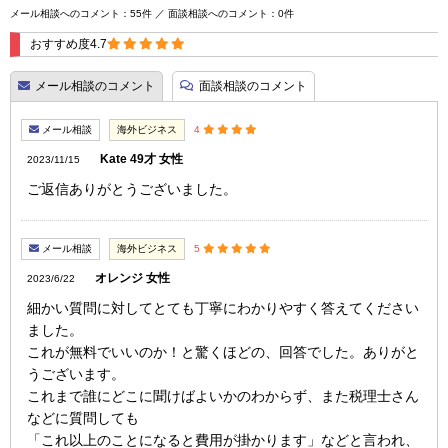
メール相談へのコメント：55件 ／ 面談相談へのコメント：0件
おすすめ度4.7
メール相談のコメント
面談相談のコメント
メール相談
海外ビジネス
4
Kate 49才 女性
2023/11/15
ご返信ありがとうございました。
メール相談
海外ビジネス
5
オレンジ 女性
2023/6/22
細かい質問に対してとても丁寧にわかりやすく答えてください
ました。
これが無料でいいのか！と驚くほどの、回答でした。ありがと
うございます。
これまで誰にどこに聞けばよいかのわからず、また税理士さん
などに質問しても
「これ以上のことになると費用が掛かります」などと言われ、