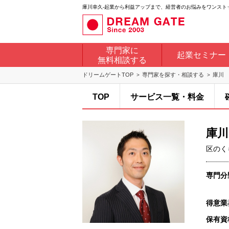
庫川幸久-起業から利益アップまで、経営者のお悩みをワンスト
専門家に
起業セミナー
無料相談する
ドリームゲートTOP
専門家を探す・相談する
庫川
TOP
サービス一覧・料金
庫川
区のく
専門分
得意業
保有資