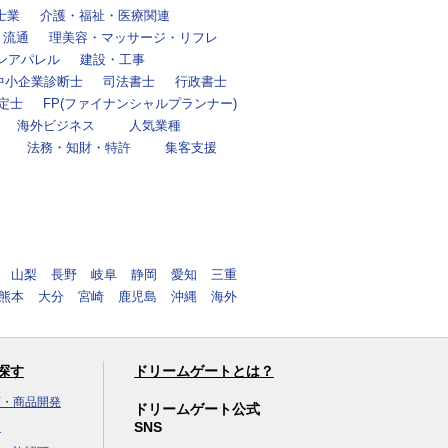
士業
介護・福祉・医療関連
・流通
理美容・マッサージ・リフレ
ンアパレル
建設・工事
中小企業診断士
司法書士
行政書士
定士
FP(ファイナンシャルプランナー)
海外ビジネス
人気業種
法務・知財・特許
集客支援
山梨
長野
岐阜
静岡
愛知
三重
熊本
大分
宮崎
鹿児島
沖縄
海外
探す
ドリームゲートとは？
画・商品開発
ドリームゲート公式
SNS
達