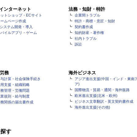
・インターネット
法務・知財・特許
ットショップ・ECサイト
企業間トラブル
ホームページ作成
特許・商標・意匠・知財
Tシステム開発・導入
契約書作成
モバイルアプリ・ゲーム
知的財産・著作権
社内トラブル
訴訟
労務
海外ビジネス
給与計算・社会保険手続き
アジア進出支援(中国・インド・東南
ア)
採用支援・組織戦略
国際物流・貿易・通関・海外販路
労務管理・労働問題
欧米進出支援(北米・欧州)
就業規則・給与制度
ビジネス文章翻訳・英文契約書作成
労務関係の届出書作成
海外進出支援(その他)
を探す