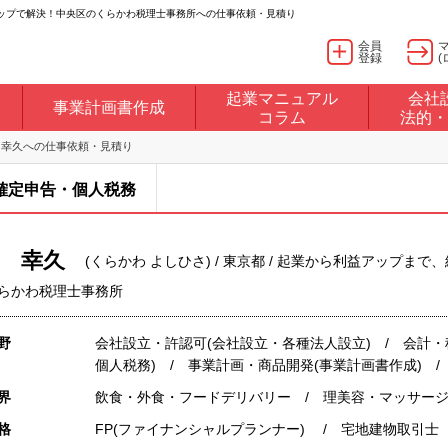
ップで解決！中央区のくらかわ税理士事務所への仕事依頼・見積り
会員
登録
(
起業マニュアル
会社
事業計画書作成
コラム
法的・
 幸久への仕事依頼・見積り
確定申告・個人税務
 幸久
(くらかわ よしひさ) / 東京都 / 起業から利益アップ
らかわ税理士事務所
野
会社設立・許認可(会社設立・各種法人設立) / 会計
個人税務) / 事業計画・商品開発(事業計画書作成) /
界
飲食・外食・フードデリバリー / 理美容・マッサージ
格
FP(ファイナンシャルプランナー) / 宅地建物取引士