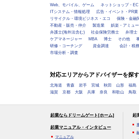
Web、モバイル、ゲーム
ネットショップ・EC
ITシステム・情報処理
広告・イベント・PR業
リサイクル・環境ビジネス・エコ
保険・金融
不動産・販売・仲介
製造業
娯楽・アミュー
弁護士(海外法含む)
社会保険労務士
弁理士
ケアマネージャー
MBA
博士
その他
研修・コーチング
資金調達
会計・税
市場分析・調査
対応エリアからアドバイザーを探
北海道
青森
岩手
宮城
秋田
山形
福島
滋賀
京都
大阪
兵庫
奈良
和歌山
鳥取
起業ならドリームゲート[ホーム]
起
起業マニュアル・インタビュー
マニュアル