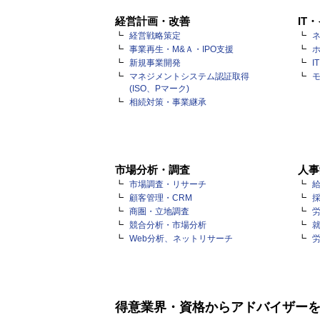
経営計画・改善
IT
経営戦略策定
ネ
事業再生・M&Ａ・IPO支援
新規事業開発
I
マネジメントシステム認証取得
(ISO、Pマーク)
相続対策・事業継承
市場分析・調査
人事
市場調査・リサーチ
顧客管理・CRM
商圏・立地調査
競合分析・市場分析
Web分析、ネットリサーチ
得意業界・資格からアドバイザー