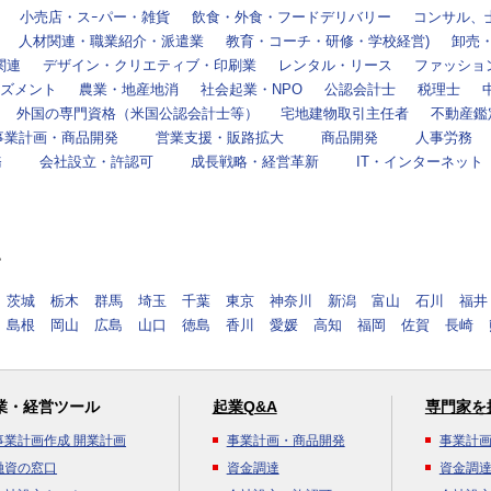
小売店・スｰパー・雑貨
飲食・外食・フードデリバリー
コンサル、
人材関連・職業紹介・派遣業
教育・コーチ・研修・学校経営)
卸売
関連
デザイン・クリエティブ・印刷業
レンタル・リース
ファッショ
ズメント
農業・地産地消
社会起業・NPO
公認会計士
税理士
外国の専門資格（米国公認会計士等）
宅地建物取引主任者
不動産鑑
事業計画・商品開発
営業支援・販路拡大
商品開発
人事労務
務
会社設立・許認可
成長戦略・経営革新
IT・インターネット
す
茨城
栃木
群馬
埼玉
千葉
東京
神奈川
新潟
富山
石川
福井
島根
岡山
広島
山口
徳島
香川
愛媛
高知
福岡
佐賀
長崎
業・経営ツール
起業Q&A
専門家を
事業計画作成 開業計画
事業計画・商品開発
事業計
融資の窓口
資金調達
資金調