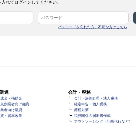
を入れてログインしてください。
パスワードを忘れた方、不明な方はこちら
調達
会計・税務
助成金・補助金
会計・決算処理・法人税務
新規創業者向け融資
確定申告・個人税務
事業者向け融資
節税対策
出資・資本政策
税務関係の届出書作成
アウトソーシング（記帳代行など）