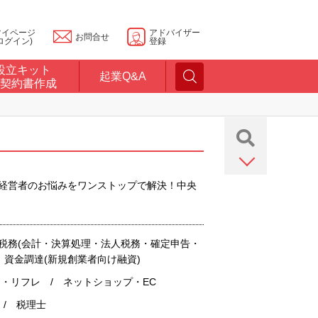
マイページ
アドバイザー
お問合せ
ログイン)
登録
設立キット
起業Q&A
契約書作成
まで、経営者のお悩みをワンストップで解決！中央
・税務(会計・決算処理・法人税務・確定申告・
 資金調達(新規創業者向け融資)
・リフレ / ネットショップ・EC
 / 税理士