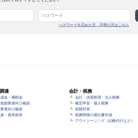
パスワードを忘れた方、不明な方はこちら
調達
会計・税務
助成金・補助金
会計・決算処理・法人税務
新規創業者向け融資
確定申告・個人税務
事業者向け融資
節税対策
出資・資本政策
税務関係の届出書作成
アウトソーシング（記帳代行など）