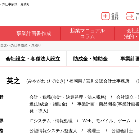
への仕事依頼・見積り
会員
登録
(
起業マニュアル
会社
事業計画書作成
コラム
法的・
 英之への仕事依頼・見積り
会社設立・各種法人設立
助成金・補助金
事業計
 英之
(みやがわ ひでゆき) / 福岡県 / 宮川公認会計士事務所
野
会計・税務(会計・決算処理・法人税務) / 会社設立・
達(助成金・補助金) / 事業計画・商品開発(事業計画書
発・導入)
界
ITシステム・情報処理 / Web、モバイル、ゲーム 
格
公認情報システム監査人 / 税理士 / 公認会計士