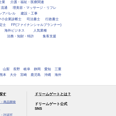
士業
介護・福祉・医療関連
・流通
理美容・マッサージ・リフレ
ンアパレル
建設・工事
中小企業診断士
司法書士
行政書士
定士
FP(ファイナンシャルプランナー)
海外ビジネス
人気業種
法務・知財・特許
集客支援
山梨
長野
岐阜
静岡
愛知
三重
熊本
大分
宮崎
鹿児島
沖縄
海外
探す
ドリームゲートとは？
画・商品開発
ドリームゲート公式
SNS
達
立・許認可