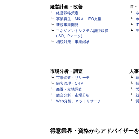
経営計画・改善
IT
経営戦略策定
ネ
事業再生・M&Ａ・IPO支援
新規事業開発
I
マネジメントシステム認証取得
(ISO、Pマーク)
相続対策・事業継承
市場分析・調査
人事
市場調査・リサーチ
顧客管理・CRM
商圏・立地調査
競合分析・市場分析
Web分析、ネットリサーチ
得意業界・資格からアドバイザー