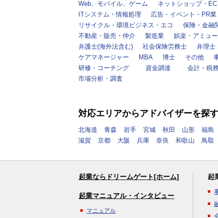
Web、モバイル、ゲーム
ネットショップ・EC
ITシステム・情報処理
広告・イベント・PR業
リサイクル・環境ビジネス・エコ
保険・金融
不動産・販売・仲介
製造業
娯楽・アミュー
弁護士(海外法含む)
社会保険労務士
弁理士
ケアマネージャー
MBA
博士
その他
研修・コーチング
資金調達
会計・税
市場分析・調査
対応エリアからアドバイザーを探
北海道
青森
岩手
宮城
秋田
山形
福島
滋賀
京都
大阪
兵庫
奈良
和歌山
鳥取
起業ならドリームゲート[ホーム]
起
起業マニュアル・インタビュー
マニュアル