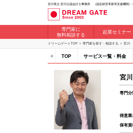
宮川英之-宮川公認会計士事務所 （認定経営革新等支援機関）
専門家に
起業セミナー
無料相談する
ドリームゲートTOP
専門家を探す・相談する
宮川
TOP
サービス一覧・料金
宮川
専門分
得意業
保有資