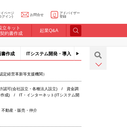
マイページ
アドバイザー
お問合せ
ログイン)
登録
設立キット
起業Q&A
契約書作成
画書作成
ITシステム開発・導入
 （認定経営革新等支援機関）
許認可(会社設立・各種法人設立) / 資金調
作成) / IT・インターネット(ITシステム開
/ 不動産・販売・仲介