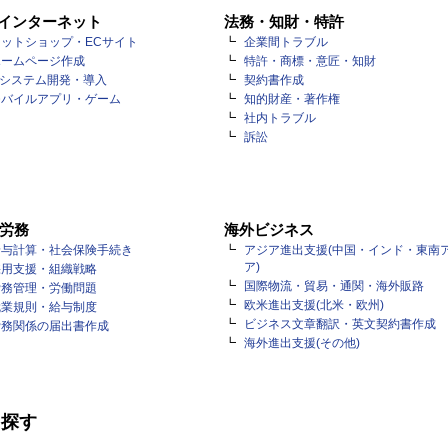
・インターネット
法務・知財・特許
ットショップ・ECサイト
企業間トラブル
ホームページ作成
特許・商標・意匠・知財
Tシステム開発・導入
契約書作成
モバイルアプリ・ゲーム
知的財産・著作権
社内トラブル
訴訟
労務
海外ビジネス
給与計算・社会保険手続き
アジア進出支援(中国・インド・東南
ア)
採用支援・組織戦略
国際物流・貿易・通関・海外販路
労務管理・労働問題
欧米進出支援(北米・欧州)
就業規則・給与制度
ビジネス文章翻訳・英文契約書作成
労務関係の届出書作成
海外進出支援(その他)
を探す