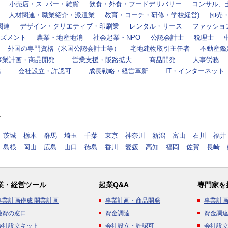
小売店・スｰパー・雑貨
飲食・外食・フードデリバリー
コンサル、
人材関連・職業紹介・派遣業
教育・コーチ・研修・学校経営)
卸売
関連
デザイン・クリエティブ・印刷業
レンタル・リース
ファッショ
ズメント
農業・地産地消
社会起業・NPO
公認会計士
税理士
外国の専門資格（米国公認会計士等）
宅地建物取引主任者
不動産鑑
事業計画・商品開発
営業支援・販路拡大
商品開発
人事労務
務
会社設立・許認可
成長戦略・経営革新
IT・インターネット
す
茨城
栃木
群馬
埼玉
千葉
東京
神奈川
新潟
富山
石川
福井
島根
岡山
広島
山口
徳島
香川
愛媛
高知
福岡
佐賀
長崎
業・経営ツール
起業Q&A
専門家を
事業計画作成 開業計画
事業計画・商品開発
事業計
融資の窓口
資金調達
資金調
会社設立キット
会社設立・許認可
会社設