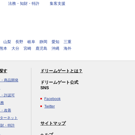
法務・知財・特許
集客支援
山梨
長野
岐阜
静岡
愛知
三重
熊本
大分
宮崎
鹿児島
沖縄
海外
探す
ドリームゲートとは？
画・商品開発
ドリームゲート公式
SNS
達
立・許認可
Facebook
税務
Twitter
画・改善
ンターネット
サイトマップ
知財・特許
援
ヘルプ