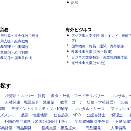
訴訟
労務
海外ビジネス
給与計算・社会保険手続き
アジア進出支援(中国・インド・東南
ア)
採用支援・組織戦略
国際物流・貿易・通関・海外販路
労務管理・労働問題
欧米進出支援(北米・欧州)
就業規則・給与制度
ビジネス文章翻訳・英文契約書作成
労務関係の届出書作成
海外進出支援(その他)
を探す
小売店・スｰパー・雑貨
飲食・外食・フードデリバリー
コンサル、
人材関連・職業紹介・派遣業
教育・コーチ・研修・学校経営)
卸売
関連
デザイン・クリエティブ・印刷業
レンタル・リース
ファッショ
ズメント
農業・地産地消
社会起業・NPO
公認会計士
税理士
外国の専門資格（米国公認会計士等）
宅地建物取引主任者
不動産鑑
事業計画・商品開発
営業支援・販路拡大
商品開発
人事労務