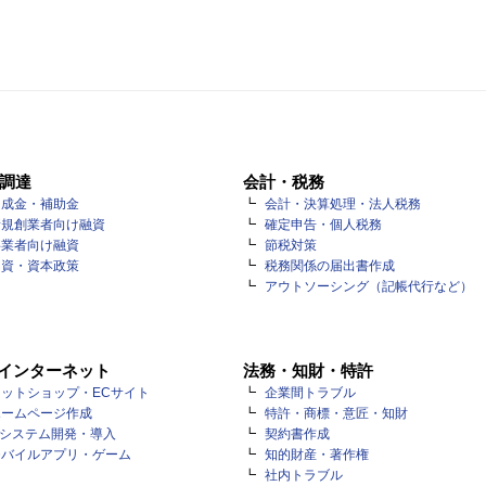
調達
会計・税務
助成金・補助金
会計・決算処理・法人税務
新規創業者向け融資
確定申告・個人税務
事業者向け融資
節税対策
出資・資本政策
税務関係の届出書作成
アウトソーシング（記帳代行など）
・インターネット
法務・知財・特許
ットショップ・ECサイト
企業間トラブル
ホームページ作成
特許・商標・意匠・知財
Tシステム開発・導入
契約書作成
モバイルアプリ・ゲーム
知的財産・著作権
社内トラブル