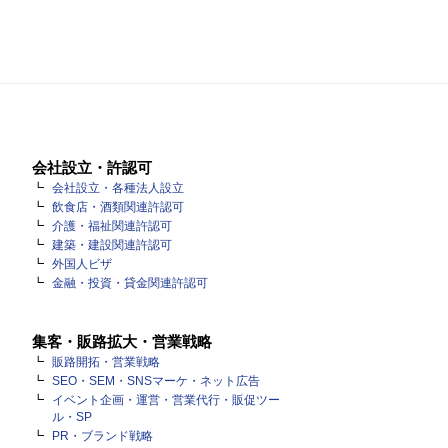
会社設立・許認可
会社設立・各種法人設立
飲食店・酒類関連許認可
介護・福祉関連許認可
建築・建設関連許認可
外国人ビザ
金融・投資・貸金関連許認可
集客・販路拡大・営業戦略
販路開拓・営業戦略
SEO・SEM・SNSマーケ・ネット広告
イベント企画・運営・営業代行・販促ツー
ル・SP
PR・ブランド戦略