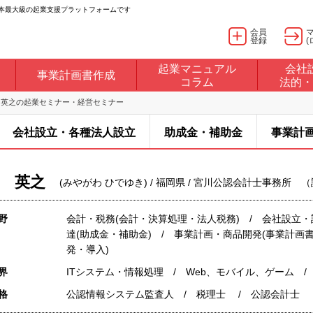
日本最大級の起業支援プラットフォームです
会員
登録
(
起業マニュアル
会社
事業計画書作成
コラム
法的・
 英之の起業セミナー・経営セミナー
会社設立・各種法人設立
助成金・補助金
事業計
 英之
(みやがわ ひでゆき) / 福岡県 / 宮川公認会計士事務所
野
会計・税務(会計・決算処理・法人税務) / 会社設立・
達(助成金・補助金) / 事業計画・商品開発(事業計画書
発・導入)
界
ITシステム・情報処理 / Web、モバイル、ゲーム 
格
公認情報システム監査人 / 税理士 / 公認会計士