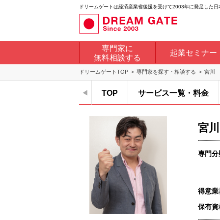
ドリームゲートは経済産業省後援を受けて2003年に発足した
専門家に
起業セミナー
無料相談する
ドリームゲートTOP
専門家を探す・相談する
宮川
TOP
サービス一覧・料金
宮川
専門分
得意業
保有資