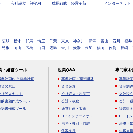
務
会社設立・許認可
成長戦略・経営革新
IT・インターネット
す
茨城
栃木
群馬
埼玉
千葉
東京
神奈川
新潟
富山
石川
福井
島根
岡山
広島
山口
徳島
香川
愛媛
高知
福岡
佐賀
長崎
業・経営ツール
起業Q&A
専門家を
事業計画作成 開業計画
事業計画・商品開発
事業計
融資の窓口
資金調達
資金調
会社設立キット
会社設立・許認可
会社設
法的書類作成ツール
会計・税務
会計・
契約書作成ツール
経営計画・改善
経営計
IT・インターネット
IT・イ
法務・知財・特許
法務・
集客支援
集客支