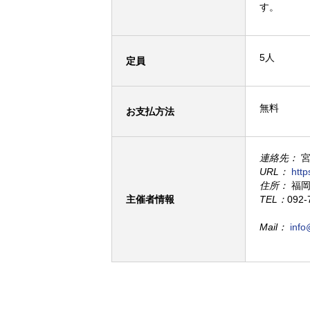
す
。
5人
定員
無料
お支払方法
連絡先：
宮
URL：
http
住所：
福岡県
主催者情報
TEL：
092-
Mail：
info