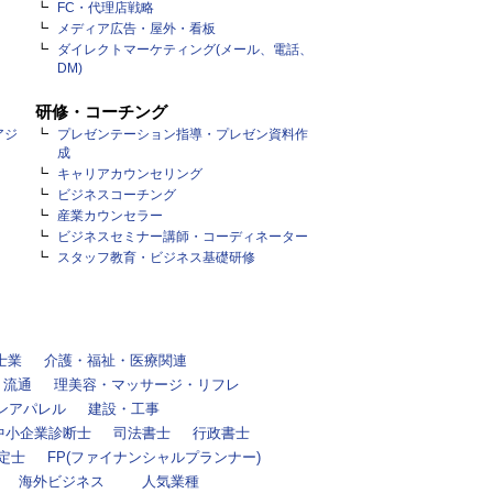
FC・代理店戦略
メディア広告・屋外・看板
ダイレクトマーケティング(メール、電話、
DM)
研修・コーチング
アジ
プレゼンテーション指導・プレゼン資料作
成
キャリアカウンセリング
ビジネスコーチング
産業カウンセラー
ビジネスセミナー講師・コーディネーター
スタッフ教育・ビジネス基礎研修
士業
介護・福祉・医療関連
・流通
理美容・マッサージ・リフレ
ンアパレル
建設・工事
中小企業診断士
司法書士
行政書士
定士
FP(ファイナンシャルプランナー)
海外ビジネス
人気業種