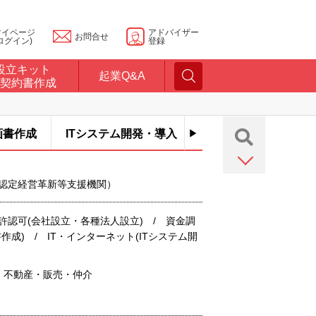
マイページ
アドバイザー
お問合せ
ログイン)
登録
設立キット
起業Q&A
契約書作成
画書作成
ITシステム開発・導入
 （認定経営革新等支援機関）
許認可(会社設立・各種法人設立) / 資金調
作成) / IT・インターネット(ITシステム開
/ 不動産・販売・仲介