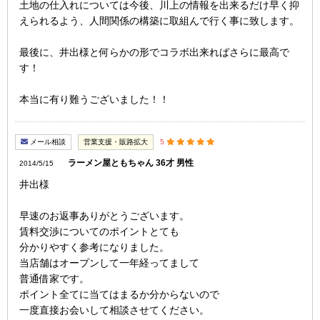
土地の仕入れについては今後、川上の情報を出来るだけ早く抑
えられるよう、人間関係の構築に取組んで行く事に致します。
最後に、井出様と何らかの形でコラボ出来ればさらに最高で
す！
本当に有り難うございました！！
メール相談
営業支援・販路拡大
5
ラーメン屋ともちゃん 36才 男性
2014/5/15
井出様
早速のお返事ありがとうございます。
賃料交渉についてのポイントとても
分かりやすく参考になりました。
当店舗はオープンして一年経ってまして
普通借家です。
ポイント全てに当てはまるか分からないので
一度直接お会いして相談させてください。