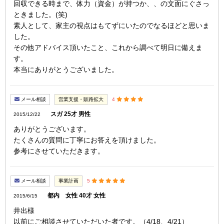
回収できる時まで、体力（資金）が持つか、、の文面にぐさっ
ときました。(笑)
素人として、家主の視点はもてずにいたのでなるほどと思いま
した。
その他アドバイス頂いたこと、これから調べて明日に備えま
す。
本当にありがとうございました。
メール相談
営業支援・販路拡大
4
スガ 25才 男性
2015/12/22
ありがとうございます。
たくさんの質問に丁寧にお答えを頂けました。
参考にさせていただきます。
メール相談
事業計画
5
都内 女性 40才 女性
2015/6/15
井出様
以前にご相談させていただいた者です。（4/18、4/21）