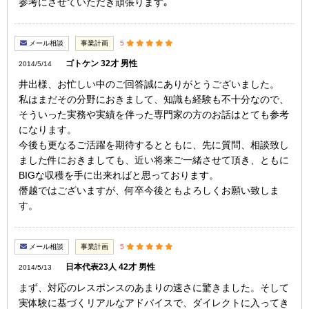
参考にさせていただき頑張ります｡
メール相談
事業計画
5
ゴトケン 32才 男性
2014/5/14
井出様、お忙しい中のご回答誠にありがとうございました。
私はまだその分野におきまして、知識も経験も不十分なので、
そういった実務や実績を伴った専門家の方のお話はとても参考
になります。
今後も更なるご活躍を期待するとともに、先に質問、相談致し
ました件におきましても、近い将来ご一緒させて頂き、ともに
BIGな収穫を手に出来ればと思っております。
僭越ではございますが、何卒今後ともよろしくお願い致しま
す。
メール相談
事業計画
5
日本代表23人 42才 男性
2014/5/13
まず、対応のレスポンスのあまりの速さに驚きました。そして
実体験に基づくリアルなアドバイスで、ダイレクトに入ってき