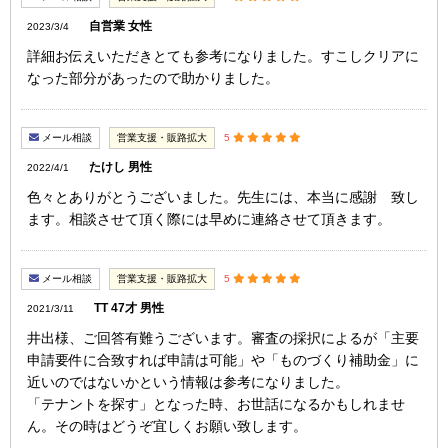
自営業 女性
2023/3/4
詳細お伝えいただきとても参考になりました。すこしクリアに
なった部分があったので助かりました。
メール相談
営業支援・販路拡大
5
たけし 男性
2022/4/1
色々とありがとうございました。先生には、本当に感謝 致し
ます。相談させて頂く際には早めに連絡させて頂きます。
メール相談
営業支援・販路拡大
5
TT 47才 男性
2021/3/11
井出様、ご回答有難うございます。審査の採択によるが「主要
申請要件に合致すれば申請は可能」や「ものづくり補助金」に
近いのではないかという情報は参考になりました。
「テナントを探す」となった時、お世話になるかもしれませ
ん。その時はどうぞ宜しくお願い致します。