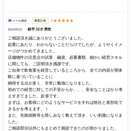
メール相談
事業計画
5
鉄平 32才 男性
2014/5/13
ご相談頂き誠にありがとうございました。
起業にあたり、わからないことだらけでしたが、ようやくイメ
ージがつかめてきました。
店舗物件の注意点や試算、融資、必要書類、細かい経営スキル
に関しても、ご説明頂き感謝です。
ご自身で飲食業を経営しているところから、全ての内容が実体
験に基づいていることに
納得する点が多く、非常に勉強になりました。
初めての経営に対しての不安からか、、、安全なことばかり考
えすぎてました。反省です。
まずは、お客様にどのようなサービスをすれば他社と差別化で
きるかを考えます。ｌ
また、失敗経験等も惜しみなく教えて頂き、いい刺激になりま
した。
ご相談部分以外にもまとめて相談できたのが助かりました。