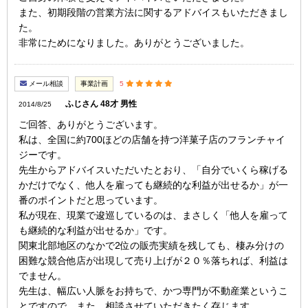
また、初期段階の営業方法に関するアドバイスもいただきまし
た。
非常にためになりました。ありがとうございました。
メール相談
事業計画
5
ふじさん 48才 男性
2014/8/25
ご回答、ありがとうございます。
私は、全国に約700ほどの店舗を持つ洋菓子店のフランチャイ
ジーです。
先生からアドバイスいただいたとおり、「自分でいくら稼げる
かだけでなく、他人を雇っても継続的な利益が出せるか」が一
番のポイントだと思っています。
私が現在、現業で逡巡しているのは、まさしく「他人を雇って
も継続的な利益が出せるか」です。
関東北部地区のなかで2位の販売実績を残しても、棲み分けの
困難な競合他店が出現して売り上げが２０％落ちれば、利益は
でません。
先生は、幅広い人脈をお持ちで、かつ専門が不動産業というこ
とですので、また、相談させていただきたく存じます。