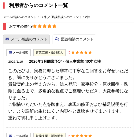
利用者からのコメント一覧
メール相談へのコメント：37件 ／ 面談相談へのコメント：2件
おすすめ度4.9
メール相談のコメント
面談相談のコメント
メール相談
営業支援・販路拡大
5
2026年3月開業予定・個人事業主 40才 女性
2026/1/16
このたびは、実務に即した非常に丁寧なご回答をお寄せいただ
き、誠にありがとうございました。
賃貸契約上の考え方から、法人登記・家事按分・原状回復・保
険に至るまで、多角的な視点でご整理いただき、大変参考にな
りました。
ご指摘いただいた点を踏まえ、表現の修正および補足説明を行
い、より誤解の生じにくい内容へと反映させてまいります。
重ねて御礼申し上げます。
メール相談
営業支援・販路拡大
5