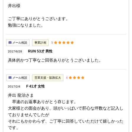
井出様
ご丁寧にありがとうございます。
勉強になりました。
メール相談
事業計画
5
RUN 53才 男性
2017/6/28
具体的かつ丁寧なご回答ありがとうございました。
メール相談
営業支援・販路拡大
4
F 41才 女性
2017/2/4
井出 龍治さま
早速のお返事ありがとう存じます。
大家様との面会があり、頭がいっぱいで肝心な坪数など記入し
ておりませんでしたが
それにもかかわらず、ご丁寧に回答していただけて嬉しかった
です。