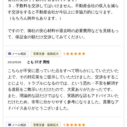
３．手数料を交渉してはいけません。不動産会社の収入を減ら
す交渉をすると不動産会社が今以上に非協力的になります。
（もちろん例外もあります。）
ですので、御社の安心材料や退去時の必要費用などを見積もっ
て、保証金の額だけ交渉してみてください。
メール相談
営業支援・販路拡大
5
とも 37才 男性
2014/5/30
こちらが不安に思っていた点をすべて明らかにしていただいた
上で、その対応策をご提示していただけました。交渉をするこ
とにより、トラブルになるのでは、という恐れ・不安を解消す
る道筋をご教示いただけたので、大変ありがたかったです。
また、理論的な話だけではなく、実践的な話もアドバイスいた
だけたため、非常に分かりやすく参考になりました。貴重なア
ドバイスありがとうございました。
メール相談
営業支援・販路拡大
5