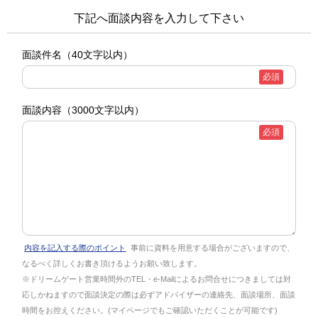
下記へ面談内容を入力して下さい
面談件名
（40文字以内）
必須
面談内容
（3000文字以内）
必須
内容を記入する際のポイント
事前に資料を用意する場合がございますので、
なるべく詳しくお書き頂けるようお願い致します。
※ドリームゲート営業時間外のTEL・e-Mailによるお問合せにつきましては対
応しかねますので面談決定の際は必ずアドバイザーの連絡先、面談場所、面談
時間をお控えください。(マイページでもご確認いただくことが可能です)