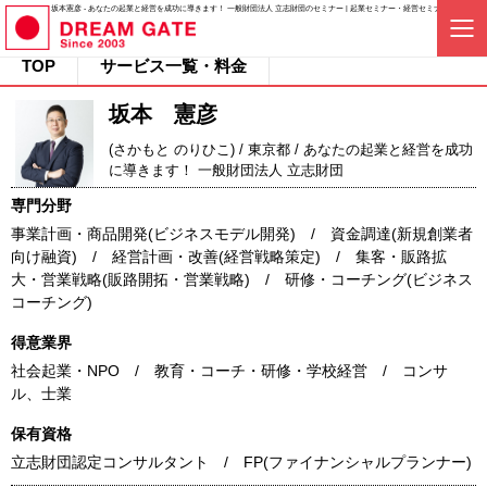
坂本憲彦 - あなたの起業と経営を成功に導きます！ 一般財団法人 立志財団のセミナー | 起業セミナー・経営セミナー | ドリー
TOP
サービス一覧・料金
坂本 憲彦
(さかもと のりひこ) / 東京都 / あなたの起業と経営を成功
に導きます！ 一般財団法人 立志財団
専門分野
事業計画・商品開発(ビジネスモデル開発) / 資金調達(新規創業者
向け融資) / 経営計画・改善(経営戦略策定) / 集客・販路拡
大・営業戦略(販路開拓・営業戦略) / 研修・コーチング(ビジネス
コーチング)
得意業界
社会起業・NPO / 教育・コーチ・研修・学校経営 / コンサ
ル、士業
保有資格
立志財団認定コンサルタント / FP(ファイナンシャルプランナー)