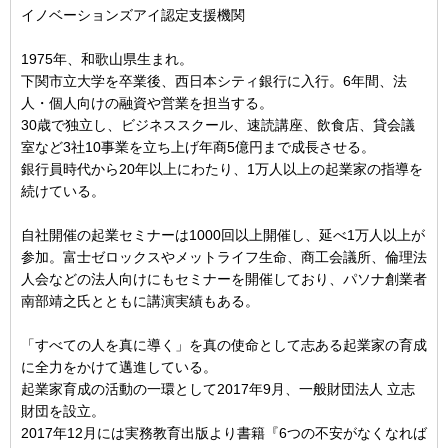
イノベーションズアイ認定支援機関
1975年、和歌山県生まれ。
下関市立大学を卒業後、西日本シティ銀行に入行。6年間、法
人・個人向けの融資や営業を担当する。
30歳で独立し、ビジネススクール、速読講座、飲食店、貸会議
室など3社10事業を立ち上げ年商5億円まで成長させる。
銀行員時代から20年以上にわたり、1万人以上の起業家の指導を
続けている。
自社開催の起業セミナーは1000回以上開催し、延べ1万人以上が
参加。富士ゼロックスやメットライフ生命、商工会議所、倫理法
人会などの法人向けにもセミナーを開催しており、パソナ創業者
南部靖之氏とともに講演実績もある。
「すべての人を真に導く」を真の使命として志ある起業家の育成
に全力をかけて邁進している。
起業家育成の活動の一環として2017年9月、一般財団法人 立志
財団を設立。
2017年12月には実務教育出版より書籍『6つの不安がなくなれば