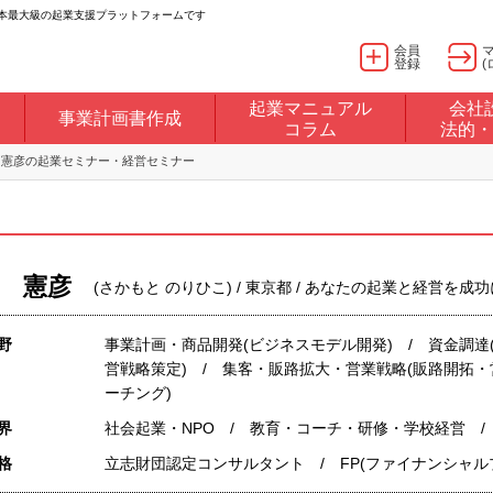
日本最大級の起業支援プラットフォームです
会員
登録
(
起業マニュアル
会社
事業計画書作成
コラム
法的・
 憲彦の起業セミナー・経営セミナー
 憲彦
(さかもと のりひこ) / 東京都 / あなたの起業と経営を
野
事業計画・商品開発(ビジネスモデル開発) / 資金調達
営戦略策定) / 集客・販路拡大・営業戦略(販路開拓・
ーチング)
界
社会起業・NPO / 教育・コーチ・研修・学校経営 
格
立志財団認定コンサルタント / FP(ファイナンシャル