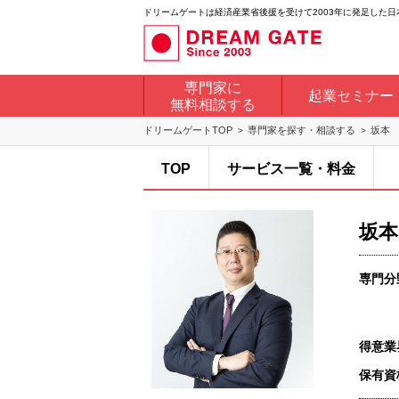
ドリームゲートは経済産業省後援を受けて2003年に発足した
専門家に
起業セミナー
無料相談する
ドリームゲートTOP
専門家を探す・相談する
坂本
TOP
サービス一覧・料金
坂本
専門分
得意業
保有資