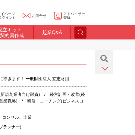
マイページ
アドバイザー
お問合せ
ログイン)
登録
設立キット
起業Q&A
契約書作成
成功に導きます！ 一般財団法人 立志財団
(新規創業者向け融資) / 経営計画・改善(経
営業戦略) / 研修・コーチング(ビジネスコ
/ コンサル、士業
プランナー)